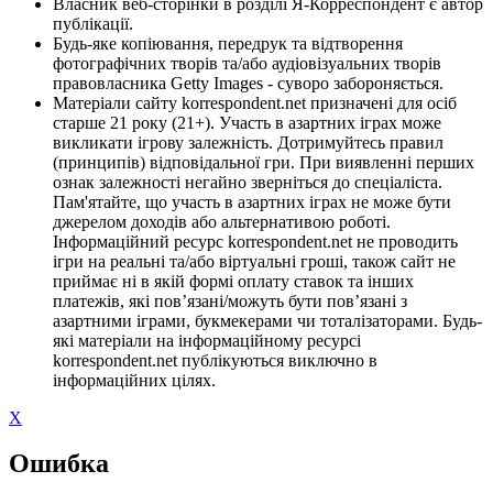
Власник веб-сторінки в розділі Я-Корреспондент є автор
публікації.
Будь-яке копіювання, передрук та відтворення
фотографічних творів та/або аудіовізуальних творів
правовласника Getty Images - суворо забороняється.
Матеріали сайту korrespondent.net призначені для осіб
старше 21 року (21+). Участь в азартних іграх може
викликати ігрову залежність. Дотримуйтесь правил
(принципів) відповідальної гри. При виявленні перших
ознак залежності негайно зверніться до спеціаліста.
Пам'ятайте, що участь в азартних іграх не може бути
джерелом доходів або альтернативою роботі.
Інформаційний ресурс korrespondent.net не проводить
ігри на реальні та/або віртуальні гроші, також сайт не
приймає ні в якій формі оплату ставок та інших
платежів, які пов’язані/можуть бути пов’язані з
азартними іграми, букмекерами чи тоталізаторами. Будь-
які матеріали на інформаційному ресурсі
korrespondent.net публікуються виключно в
інформаційних цілях.
X
Ошибка