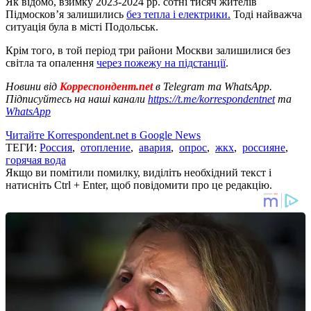
Як відомо, взимку 2023-2024 рр. сотні тисяч жителів
Підмосков’я залишились
без тепла і електрики.
Тоді найважча
ситуація була в місті Подольськ.
Крім того, в той період три райони Москви залишилися без
світла та опалення
через пожежу на підстанції
.
Новини від
Корреспондент.net
в Telegram та WhatsApp.
Підписуйтесь на наші канали
https://t.me/korrespondentnet
та
WhatsApp
Читайте Korrespondent.net в Google News
ТЕГИ:
Россия
,
отопление
,
авария
,
опрос
,
жкх
,
россияне
,
горячая вода
Якщо ви помітили помилку, виділіть необхідний текст і
натисніть Ctrl + Enter, щоб повідомити про це редакцію.