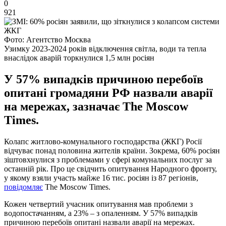
0
921
Фото: Агентство Москва
Узимку 2023-2024 років відключення світла, води та тепла
внаслідок аварій торкнулися 1,5 млн росіян
У 57% випадків причиною перебоїв
опитані громадяни РФ назвали аварії
на мережах, зазначає The Moscow
Times.
Колапс житлово-комунального господарства (ЖКГ) Росії
відчуває понад половина жителів країни. Зокрема, 60% росіян
зіштовхнулися з проблемами у сфері комунальних послуг за
останній рік. Про це свідчить опитування Народного фронту,
у якому взяли участь майже 16 тис. росіян із 87 регіонів,
повідомляє
The Moscow Times.
Кожен четвертий учасник опитування мав проблеми з
водопостачанням, а 23% – з опаленням. У 57% випадків
причиною перебоїв опитані назвали аварії на мережах.