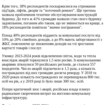
Крім того, 38% респондентів поскаржилися на утримання
під'їздів, ліфтів, дворів та "поточний ремонт". Ще третина
назвала проблемним технічне обслуговування конструкцій
будинку. До того ж 41% громадян назвали стан свого будинку
задовільним, поганим або таким, що не змінюється на краще, а
18% респондентів помітили "значне погіршення".
Понад 40% респондентів віддають за комунальні послуги від
10% до 20% сімейних доходів, а до 8% мають заборгованості з
ЖКГ, пояснюючи це зниженням доходів на тлі зростання
вартості товарів і послуг.
Узимку 2023-2024 років відключення світла, води та тепла
внаслідок аварій торкнулися 1,5 млн росіян. Із комунальними
аваріями зіткнулися 59 російських регіонів, де сталося 557
інцидентів. Число аварій підскочило в 1,5 раза, а кількість
постраждалих від них громадян досягла рекорду. У 2018 та
2020 роках кількість постраждалих не перевищувала 800 тис.
осіб на рік, а у 2019 році їх було лише 300 тис. осіб.
Попри критичний знос і аварії, російська влада планує
радикальне скорочення витрат на житлово-комунальну
інфраструктуру.