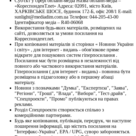
Суб'єкт у сфері онлайн-медіа Назва онлайн-медіа –
«КореспонденТ.net» Адреса: 02091, місто Київ,
ХАРКІВСЬКЕ ШОСЕ, будинок 172-Б, офіс 208/1 E-mail:
sunlight@mediadim.com.ua
Телефон: 044-205-43-00
Ідентифікатор медіа – R40-06068
Використання будь-яких матеріалів, розміщених на
сайті, дозволяється за умови посилання на
Корреспондент.net.
При копіюванні матеріалів зі сторінки « Новини України
і світу» , для інтернет - видань - обов'язкове пряме
відкрите для пошукових систем гіперпосилання .
Посилання має бути розміщена в незалежності від
повного або часткового використання матеріалів.
Гіперпосилання ( для інтернет - видань) - повинна бути
розміщена в підзаголовку або в першому абзаці
матеріалу.
Новини з позначками "Думка", "Експертиза", "Заява",
"Регіони", "Гроші", "Влада", "Вибори", "Тест-драйв",
"Спецпроекти", "Промо" публікуються на правах
реклами.
Розділ Спецпроекти створюється спільно з
комерційними партнерами.
Будь яке копіювання, публікація, передрук, чи наступне
поширення інформації, що містить посилання на
"Інтерфакс-Україна", EPA / UPG, суворо забороняється.