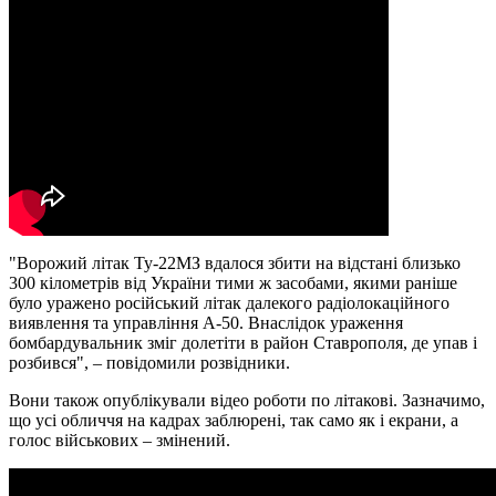
"Ворожий літак Ту-22МЗ вдалося збити на відстані близько
300 кілометрів від України тими ж засобами, якими раніше
було уражено російський літак далекого радіолокаційного
виявлення та управління А-50. Внаслідок ураження
бомбардувальник зміг долетіти в район Ставрополя, де упав і
розбився", – повідомили розвідники.
Вони також опублікували відео роботи по літакові. Зазначимо,
що усі обличчя на кадрах заблюрені, так само як і екрани, а
голос військових – змінений.