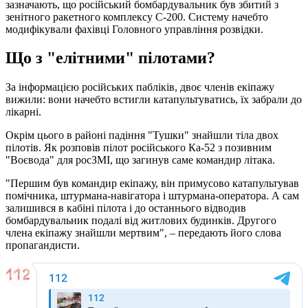
зазначають, що російський бомбардувальник був збитий з
зенітного ракетного комплексу С-200. Систему начебто
модифікували фахівці Головного управління розвідки.
Що з "елітними" пілотами?
За інформацією російських пабліків, двоє членів екіпажу
вижили: вони начебто встигли катапультуватись, їх забрали до
лікарні.
Окрім цього в районі падіння "Тушки" знайшли тіла двох
пілотів. Як розповів пілот російського Ка-52 з позивним
"Воєвода" для росЗМІ, що загинув саме командир літака.
"Першим був командир екіпажу, він примусово катапультував
помічника, штурмана-навігатора і штурмана-оператора. А сам
залишився в кабіні пілота і до останнього відводив
бомбардувальник подалі від житлових будинків. Другого
члена екіпажу знайшли мертвим", – передають його слова
пропагандисти.