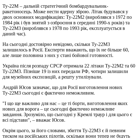
Ту-22М – дальній стратегічний бомбардувальник-
ракетоносець. Може нести ядерну зброю. Літак будувався у
двох основних модифікаціях: Ту-22М2 (вироблявся з 1972 по
1984 рік і був знятий з озброєння в середині 1990-х років) та
Ту-22М3 (вироблявся з 1978 по 1993 рік, експлуатується в
даний час).
На сьогодні достовірно невідомо, скільки Ту-22М3
залишилось в Росії. Експерти вважають, що їх не більше 60,
але лише половина з них у стані бойової готовності.
Україна після розпаду СРСР отримала 22 літаки Ту-22М2 та 60
Ту-22М3. Пізніше 19 із них передали РФ, чотири залишили
для музейних експозицій, а решту утилізували.
Андрій Юсов зазначає, що для Росії виготовлення нових
Ту-22М3 сьогодні є фактично неможливим.
"І що ще важливо для нас – це ті борти, виготовлення яких
нових для ворога – це сьогодні фактично неможливе
завдання. Зрозуміло, що сьогодні у Кремлі траур і для цього є
всі підстави", – вважає Юсов.
Окрім цього, за його словами, збиття Ту-22М3 є й певним
тиском на російських пілотів, оскільки вони тепер не будуть