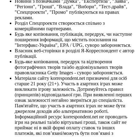
Новини з позначками "Думка", "Експертиза", "Заява",
"Регіони", "Гроші", "Влада", "Вибори", "Тест-драйв",
"Спецпроекти", "Промо" публікуються на правах
реклами.
Розділ Спецпроекти створюється спільно з
комерційними партнерами.
Будь яке копіювання, публікація, передрук, чи наступне
поширення інформації, що містить посилання на
"Інтерфакс-Україна", EPA / UPG, суворо забороняється.
Власник веб-сторінки в розділі Я-Корреспондент є автор
публікації.
Будь-яке копіювання, передрук та відтворення
фотографічних творів та/або аудіовізуальних творів
правовласника Getty Images - суворо забороняється.
Матеріали сайту korrespondent.net призначені для осіб
старше 21 року (21+). Участь в азартних іграх може
викликати ігрову залежність. Дотримуйтесь правил
(принципів) відповідальної гри. При виявленні перших
ознак залежності негайно зверніться до спеціаліста.
Пам'ятайте, що участь в азартних іграх не може бути
джерелом доходів або альтернативою роботі.
Інформаційний ресурс korrespondent.net не проводить
ігри на реальні та/або віртуальні гроші, також сайт не
приймає ні в якій формі оплату ставок та інших
платежів, які пов’язані/можуть бути пов’язані з