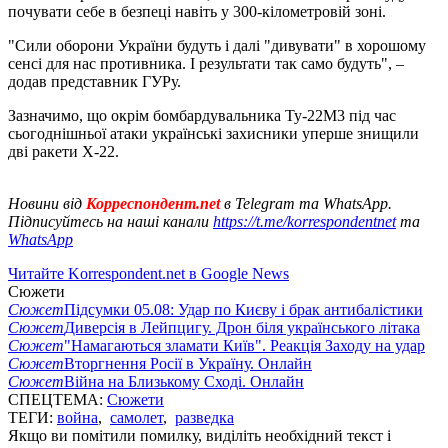
почувати себе в безпеці навіть у 300-кілометровій зоні.
"Сили оборони України будуть і далі "дивувати" в хорошому
сенсі для нас противника. І результати так само будуть", –
додав представник ГУРу.
Зазначимо, що окрім бомбардувальника Ту-22М3 під час
сьогоднішньої атаки українські захисники уперше знищили
дві ракети Х-22.
Новини від
Корреспондент.net
в Telegram та WhatsApp.
Підписуйтесь на наші канали
https://t.me/korrespondentnet
та
WhatsApp
Читайте Korrespondent.net в Google News
Сюжети
Сюжет
Підсумки 05.08: Удар по Києву і брак антибалістики
Сюжет
Диверсія в Лейпцигу. Дрон біля українського літака
Сюжет
"Намагаються зламати Київ". Реакція Заходу на удар
Сюжет
Вторгнення Росії в Україну. Онлайн
Сюжет
Війна на Близькому Сході. Онлайн
СПЕЦТЕМА:
Сюжети
ТЕГИ:
война
,
самолет
,
разведка
Якщо ви помітили помилку, виділіть необхідний текст і