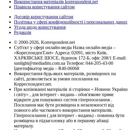
Використання матеріалів korrespondent.net
Правила користування сайтом
Договір користування сайтом
Політика у сфері конфіденційності і персональних даних
Угода щодо користування
Редакція
© 2000-2026, Korrespondent.net
Суб'єкт у сфері онлайн-медіа Назва онлайн-медіа –
«КореспонденТ.net» Адреса: 02091, місто Київ,
ХАРКІВСЬКЕ ШОСЕ, будинок 172-Б, офіс 208/1 E-mail:
sunlight@mediadim.com.ua
Телефон: 044-205-43-00
Ідентифікатор медіа – R40-06068
Використання будь-яких матеріалів, розміщених на
сайті, дозволяється за умови посилання на
Корреспондент.net.
При копіюванні матеріалів зі сторінки « Новини України
і світу» , для інтернет - видань - обов'язкове пряме
відкрите для пошукових систем гіперпосилання .
Посилання має бути розміщена в незалежності від
повного або часткового використання матеріалів.
Гіперпосилання ( для інтернет - видань) - повинна бути
розміщена в підзаголовку або в першому абзаці
матеріалу.