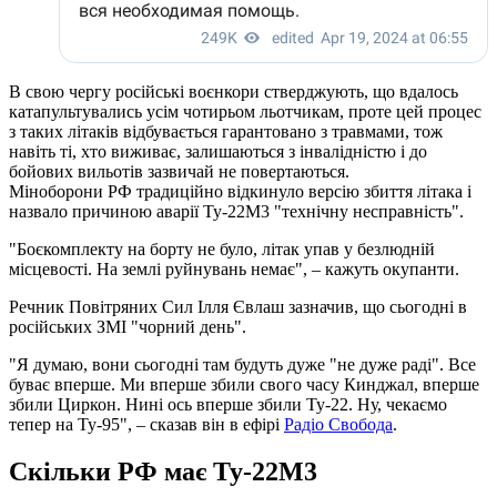
В свою чергу російські воєнкори стверджують, що вдалось
катапультувались усім чотирьом льотчикам, проте цей процес
з таких літаків відбувається гарантовано з травмами, тож
навіть ті, хто виживає, залишаються з інвалідністю і до
бойових вильотів зазвичай не повертаються.
Міноборони РФ традиційно відкинуло версію збиття літака і
назвало причиною аварії Ту-22М3 "технічну несправність".
"Боєкомплекту на борту не було, літак упав у безлюдній
місцевості. На землі руйнувань немає", – кажуть окупанти.
Речник Повітряних Сил Ілля Євлаш зазначив, що сьогодні в
російських ЗМІ "чорний день".
"Я думаю, вони сьогодні там будуть дуже "не дуже раді". Все
буває вперше. Ми вперше збили свого часу Кинджал, вперше
збили Циркон. Нині ось вперше збили Ту-22. Ну, чекаємо
тепер на Ту-95", – сказав він в ефірі
Радіо Свобода
.
Скільки РФ має Ту-22М3