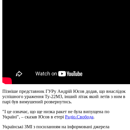
Пізніше представник ГУРу Андрій Юсов додав, що внаслідок
успішного ураження Ту-22М3, інший літак який летів з ним в
парі був вимушений розвернутись.
"І це означає, що ще низка ракет не була випущена по
Україні", – сказав Юсов в етері
Радіо.Свобода
.
Українські ЗМІ з посиланням на інформовані джерела