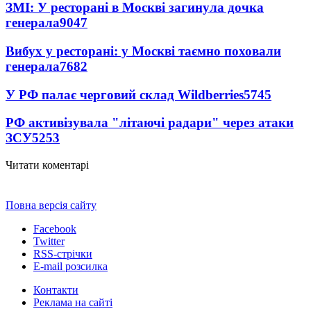
ЗМІ: У ресторані в Москві загинула дочка
генерала
9047
Вибух у ресторані: у Москві таємно поховали
генерала
7682
У РФ палає черговий склад Wildberries
5745
РФ активізувала "літаючі радари" через атаки
ЗСУ
5253
Читати коментарі
Повна версія сайту
Facebook
Twitter
RSS-стрічки
E-mail розсилка
Контакти
Реклама на сайті