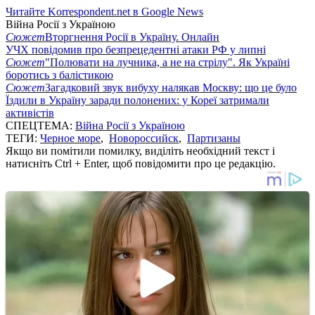
Читайте Korrespondent.net в Google News
Війна Росії з Україною
Сюжет
Вторгнення Росії в Україну. Онлайн
УЧХ повідомив про безпрецедентні атаки РФ у липні
Сюжет
"Полювати на лучника, а не на стрілу". Як Україні
боротись з балістикою
Сюжет
Загадковий звук вибуху налякав Москву: що це було
Їздили в Україну заради полонених: у Кореї затримали
активістів
СПЕЦТЕМА:
Війна Росії з Україною
ТЕГИ:
Черное море
,
Новороссийск
,
Партизаны
Якщо ви помітили помилку, виділіть необхідний текст і
натисніть Ctrl + Enter, щоб повідомити про це редакцію.