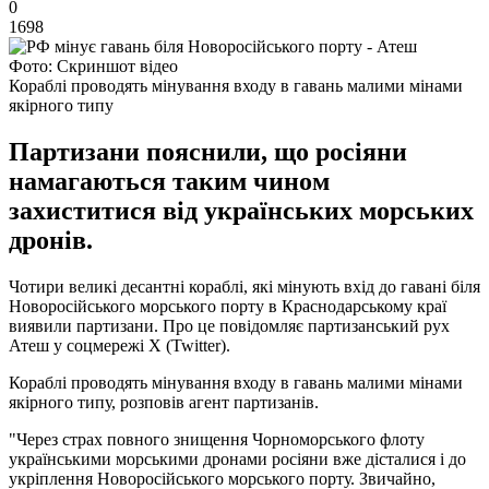
0
1698
Фото: Скриншот відео
Кораблі проводять мінування входу в гавань малими мінами
якірного типу
Партизани пояснили, що росіяни
намагаються таким чином
захиститися від українських морських
дронів.
Чотири великі десантні кораблі, які мінують вхід до гавані біля
Новоросійського морського порту в Краснодарському краї
виявили партизани. Про це повідомляє партизанський рух
Атеш у соцмережі X (Twitter).
Кораблі проводять мінування входу в гавань малими мінами
якірного типу, розповів агент партизанів.
"Через страх повного знищення Чорноморського флоту
українськими морськими дронами росіяни вже дісталися і до
укріплення Новоросійського морського порту. Звичайно,