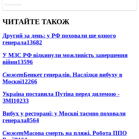
ЧИТАЙТЕ ТАКОЖ
Другий за день: у РФ поховали ще одного
генерала
13682
У МЗС РФ відкинули можливість завершення
війни
13596
Сюжет
Бенкет генералів. Наслідки вибуху в
Москві
12266
Україна поставила Путіна перед дилемою -
ЗМІ
10233
Вибух у ресторані: у Москві таємно поховали
генерала
8564
Сюжет
Масова смерть на пляжі. Робота ППО