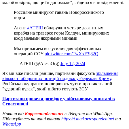
малоймовірно, що це їм допоможе", - йдеться в повідомленні.
Россияне минируют гавань Новороссийского
порта
Агент
#АТЕШ
обнаружил четыре десантных
корабля на траверсе горы Колдун, минирующих
вход малыми якорными минами
Мы прилагаем все усилия для эффективных
операций СОУ
pic.twitter.com/TwXxF3j82Q
— АТЕШ (@AteshOrg)
July 12, 2024
Як ми вже писали раніше, партизани фіксують
збільшення
кількості оборонних позицій подовж узбережжя Криму
.
Російська окупранти поширюють чутки про так званий
"ударний кулак", який нібито готують ЗСУ
Партизани провели розвідку у військовому шпиталі в
Севастополі
Новини від
Корреспондент.net
в Telegram та WhatsApp.
Підписуйтесь на наші канали
https://t.me/korrespondentnet
та
WhatsApp