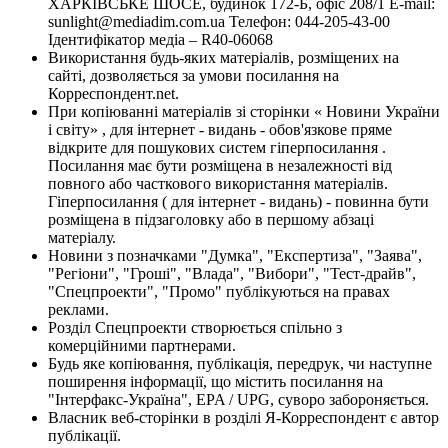
ХАРКІВСЬКЕ ШОСЕ, будинок 172-Б, офіс 208/1 E-mail:
sunlight@mediadim.com.ua
Телефон: 044-205-43-00
Ідентифікатор медіа – R40-06068
Використання будь-яких матеріалів, розміщених на
сайті, дозволяється за умови посилання на
Корреспондент.net.
При копіюванні матеріалів зі сторінки « Новини України
і світу» , для інтернет - видань - обов'язкове пряме
відкрите для пошукових систем гіперпосилання .
Посилання має бути розміщена в незалежності від
повного або часткового використання матеріалів.
Гіперпосилання ( для інтернет - видань) - повинна бути
розміщена в підзаголовку або в першому абзаці
матеріалу.
Новини з позначками "Думка", "Експертиза", "Заява",
"Регіони", "Гроші", "Влада", "Вибори", "Тест-драйв",
"Спецпроекти", "Промо" публікуються на правах
реклами.
Розділ Спецпроекти створюється спільно з
комерційними партнерами.
Будь яке копіювання, публікація, передрук, чи наступне
поширення інформації, що містить посилання на
"Інтерфакс-Україна", EPA / UPG, суворо забороняється.
Власник веб-сторінки в розділі Я-Корреспондент є автор
публікації.