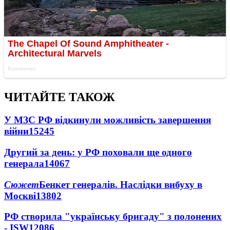
ЧИТАЙТЕ ТАКОЖ
У МЗС РФ відкинули можливість завершення
війни
15245
Другий за день: у РФ поховали ще одного
генерала
14067
Сюжет
Бенкет генералів. Наслідки вибуху в
Москві
13802
РФ створила "українську бригаду" з полонених
- ISW
12086