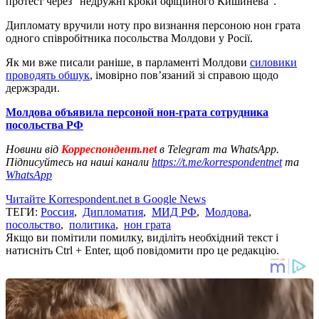
протест через "недружні кроки офіційного Кишинева".
Дипломату вручили ноту про визнання персоною нон грата
одного співробітника посольства Молдови у Росії.
Як ми вже писали раніше, в парламенті Молдови
силовики
проводять обшук
, імовірно пов’язаний зі справою щодо
держзради.
Молдова объявила персоной нон-грата сотрудника
посольства РФ
Новини від
Корреспондент.net
в Telegram та WhatsApp.
Підписуйтесь на наші канали
https://t.me/korrespondentnet
та
WhatsApp
Читайте Korrespondent.net в Google News
ТЕГИ:
Россия
,
Дипломатия
,
МИД РФ
,
Молдова
,
посольство
,
политика
,
нон грата
Якщо ви помітили помилку, виділіть необхідний текст і
натисніть Ctrl + Enter, щоб повідомити про це редакцію.