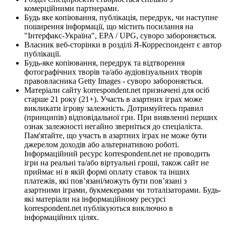
комерційними партнерами.
Будь яке копіювання, публікація, передрук, чи наступне
поширення інформації, що містить посилання на
"Інтерфакс-Україна", EPA / UPG, суворо забороняється.
Власник веб-сторінки в розділі Я-Корреспондент є автор
публікації.
Будь-яке копіювання, передрук та відтворення
фотографічних творів та/або аудіовізуальних творів
правовласника Getty Images - суворо забороняється.
Матеріали сайту korrespondent.net призначені для осіб
старше 21 року (21+). Участь в азартних іграх може
викликати ігрову залежність. Дотримуйтесь правил
(принципів) відповідальної гри. При виявленні перших
ознак залежності негайно зверніться до спеціаліста.
Пам'ятайте, що участь в азартних іграх не може бути
джерелом доходів або альтернативою роботі.
Інформаційний ресурс korrespondent.net не проводить
ігри на реальні та/або віртуальні гроші, також сайт не
приймає ні в якій формі оплату ставок та інших
платежів, які пов’язані/можуть бути пов’язані з
азартними іграми, букмекерами чи тоталізаторами. Будь-
які матеріали на інформаційному ресурсі
korrespondent.net публікуються виключно в
інформаційних цілях.