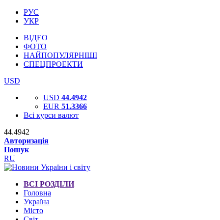
РУС
УКР
ВІДЕО
ФОТО
НАЙПОПУЛЯРНІШІ
СПЕЦПРОЕКТИ
USD
USD
44.4942
EUR
51.3366
Всі курси валют
44.4942
Авторизація
Пошук
RU
ВСІ РОЗДІЛИ
Головна
Україна
Місто
Світ