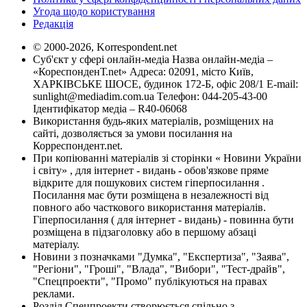
Угода щодо користування
Редакція
© 2000-2026, Korrespondent.net
Суб'єкт у сфері онлайн-медіа Назва онлайн-медіа –
«КореспонденТ.net» Адреса: 02091, місто Київ,
ХАРКІВСЬКЕ ШОСЕ, будинок 172-Б, офіс 208/1 E-mail:
sunlight@mediadim.com.ua
Телефон: 044-205-43-00
Ідентифікатор медіа – R40-06068
Використання будь-яких матеріалів, розміщених на
сайті, дозволяється за умови посилання на
Корреспондент.net.
При копіюванні матеріалів зі сторінки « Новини України
і світу» , для інтернет - видань - обов'язкове пряме
відкрите для пошукових систем гіперпосилання .
Посилання має бути розміщена в незалежності від
повного або часткового використання матеріалів.
Гіперпосилання ( для інтернет - видань) - повинна бути
розміщена в підзаголовку або в першому абзаці
матеріалу.
Новини з позначками "Думка", "Експертиза", "Заява",
"Регіони", "Гроші", "Влада", "Вибори", "Тест-драйв",
"Спецпроекти", "Промо" публікуються на правах
реклами.
Розділ Спецпроекти створюється спільно з