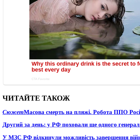
ЧИТАЙТЕ ТАКОЖ
Сюжет
Масова смерть на пляжі. Робота ППО Росі
Другий за день: у РФ поховали ще одного генерал
У МЗС РФ відкинули можливість завершення вій