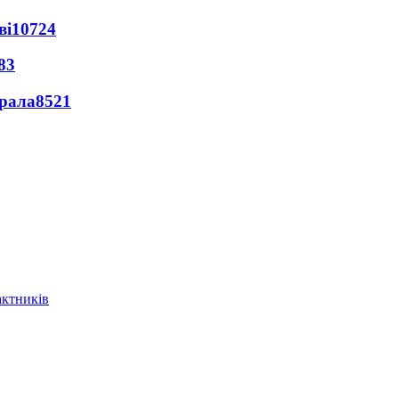
ві
10724
83
ерала
8521
актників