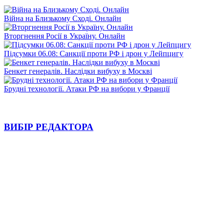
Війна на Близькому Сході. Онлайн
Вторгнення Росії в Україну. Онлайн
Підсумки 06.08: Санкції проти РФ і дрон у Лейпцигу
Бенкет генералів. Наслідки вибуху в Москві
Брудні технології. Атаки РФ на вибори у Франції
ВИБІР РЕДАКТОРА