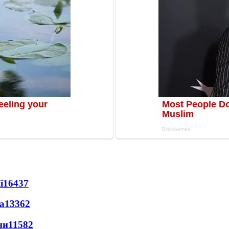
ї
16437
а
13362
ни
11582