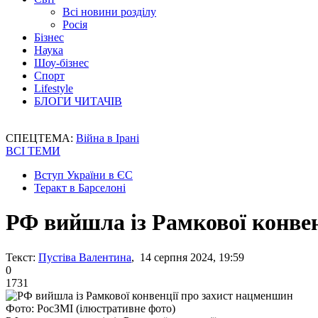
Всі новини розділу
Росія
Бізнес
Наука
Шоу-бізнес
Спорт
Lifestyle
БЛОГИ ЧИТАЧІВ
СПЕЦТЕМА:
Війна в Ірані
ВСІ ТЕМИ
Вступ України в ЄС
Теракт в Барселоні
РФ вийшла із Рамкової конве
Текст:
Пустіва Валентина
, 14 серпня 2024, 19:59
0
1731
Фото: РосЗМІ (ілюстративне фото)