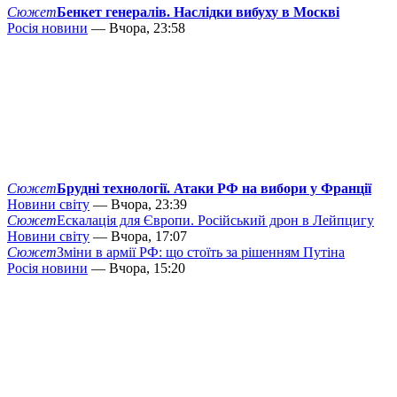
Сюжет
Бенкет генералів. Наслідки вибуху в Москві
Росія новини
— Вчора, 23:58
Сюжет
Брудні технології. Атаки РФ на вибори у Франції
Новини світу
— Вчора, 23:39
Сюжет
Ескалація для Європи. Російський дрон в Лейпцигу
Новини світу
— Вчора, 17:07
Сюжет
Зміни в армії РФ: що стоїть за рішенням Путіна
Росія новини
— Вчора, 15:20