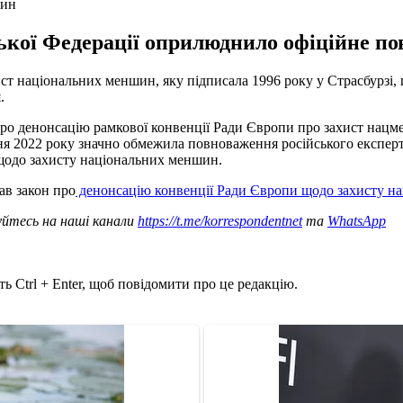
шин
кої Федерації оприлюднило офіційне пові
хист національних меншин, яку підписала 1996 року у Страсбурзі
.
ро денонсацію рамкової конвенції Ради Європи про захист нацме
есня 2022 року значно обмежила повноваження російського експер
 щодо захисту національних меншин.
ав закон про
денонсацію конвенції Ради Європи щодо захисту 
уйтесь на наші канали
https://t.me/korrespondentnet
та
WhatsApp
ь Ctrl + Enter, щоб повідомити про це редакцію.