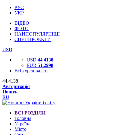
РУС
УКР
ВІДЕО
ФОТО
НАЙПОПУЛЯРНІШІ
СПЕЦПРОЕКТИ
USD
USD
44.4138
EUR
51.2998
Всі курси валют
44.4138
Авторизація
Пошук
RU
ВСІ РОЗДІЛИ
Головна
Україна
Місто
Світ