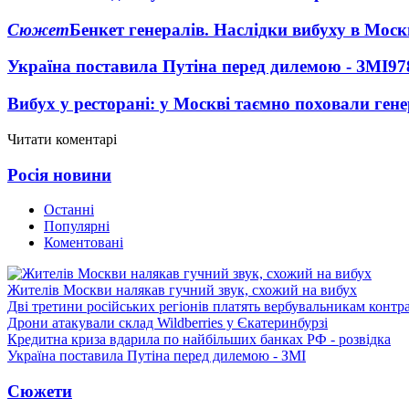
Сюжет
Бенкет генералів. Наслідки вибуху в Моск
Україна поставила Путіна перед дилемою - ЗМІ
97
Вибух у ресторані: у Москві таємно поховали ген
Читати коментарі
Росія новини
Останні
Популярні
Коментовані
Жителів Москви налякав гучний звук, схожий на вибух
Дві третини російських регіонів платять вербувальникам контр
Дрони атакували склад Wildberries у Єкатеринбурзі
Кредитна криза вдарила по найбільших банках РФ - розвідка
Україна поставила Путіна перед дилемою - ЗМІ
Сюжети