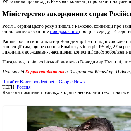
РФ заявила про вихід із Рамкової конвенції про захист нацмен
Міністерство закордонних справ Російсь
Росія 1 серпня цього року вийшла з Рамкової конвенції про за
оприлюднило офіційне
повідомлення
про це в середу, 14 серпня
Раніше російський диктатор Володимир Путін підписав закон п
конвенції тим, що резолюція Комітету міністрів РЄ від 27 вер
виконання державами-учасницями конвенції своїх зобов'язань
Нагадаємо, торік російський диктатор Володимир Путін підпис
Новини від
Корреспондент.net
в Telegram та WhatsApp. Підпис
Читайте Korrespondent.net в Google News
ТЕГИ:
Россия
Якщо ви помітили помилку, виділіть необхідний текст і натисніт