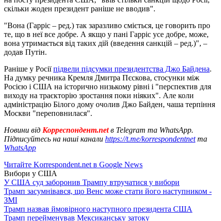
скільки жоден президент раніше не вводив".
"Вона (Гарріс – ред.) так заразливо сміється, це говорить про
те, що в неї все добре. А якщо у пані Гарріс усе добре, може,
вона утримається від таких дій (введення санкцій – ред.)", –
додав Путін.
Раніше у Росії
підвели підсумки президентства Джо Байдена
.
На думку речника Кремля Дмитра Пєскова, стосунки між
Росією і США на історично низькому рівні і "перспектив для
виходу на траєкторію зростання поки ніяких". Але коли
адміністрацію Білого дому очолив Джо Байден, чаша терпіння
Москви "переповнилася".
Новини від
Корреспондент.net
в Telegram та WhatsApp.
Підписуйтесь на наші канали
https://t.me/korrespondentnet
та
WhatsApp
Читайте Korrespondent.net в Google News
Вибори у США
У США суд заборонив Трампу втручатися у вибори
Трамп засумнівався, що Венс може стати його наступником -
ЗМІ
Трамп назвав ймовірного наступного президента США
Трамп перейменував Мексиканську затоку