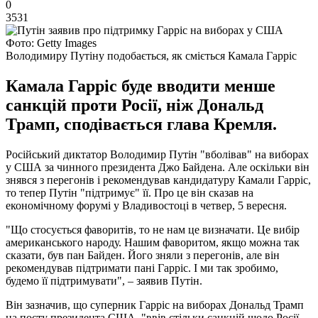
0
3531
Фото: Getty Images
Володимиру Путіну подобається, як сміється Камала Гарріс
Камала Гарріс буде вводити менше
санкцій проти Росії, ніж Дональд
Трамп, сподівається глава Кремля.
Російський диктатор Володимир Путін "вболівав" на виборах
у США за чинного президента Джо Байдена. Але оскільки він
знявся з перегонів і рекомендував кандидатуру Камали Гарріс,
то тепер Путін "підтримує" її. Про це він сказав на
економічному форумі у Владивостоці в четвер, 5 вересня.
"Що стосується фаворитів, то не нам це визначати. Це вибір
американського народу. Нашим фаворитом, якщо можна так
сказати, був пан Байден. Його зняли з перегонів, але він
рекомендував підтримати пані Гарріс. І ми так зробимо,
будемо її підтримувати", – заявив Путін.
Він зазначив, що суперник Гарріс на виборах Дональд Трамп
на посту президента США, "ввів стільки санкцій щодо Росії,