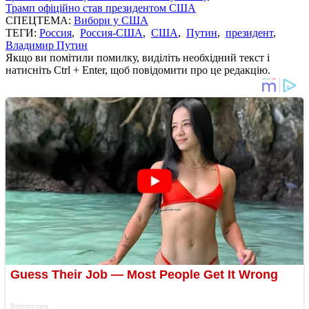
Трамп офіційно став президентом США
СПЕЦТЕМА:
Вибори у США
ТЕГИ:
Россия
,
Россия-США
,
США
,
Путин
,
президент
,
Владимир Путин
Якщо ви помітили помилку, виділіть необхідний текст і
натисніть Ctrl + Enter, щоб повідомити про це редакцію.