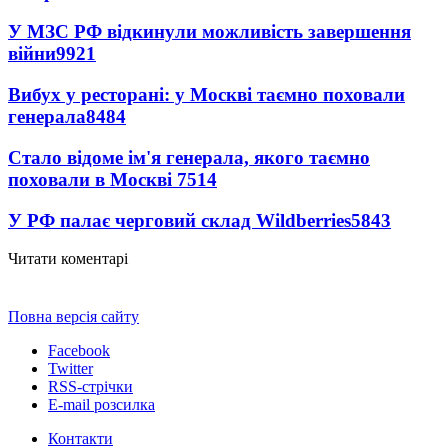
У МЗС РФ відкинули можливість завершення
війни
9921
Вибух у ресторані: у Москві таємно поховали
генерала
8484
Стало відоме ім'я генерала, якого таємно
поховали в Москві
7514
У РФ палає черговий склад Wildberries
5843
Читати коментарі
Повна версія сайту
Facebook
Twitter
RSS-стрічки
E-mail розсилка
Контакти