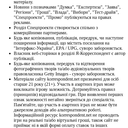
матеріалу.
Новини з позначками "Думка", "Експертиза", "Заява",
"Регіони", "Гроші", "Влада", "Вибори", "Тест-драйв",
"Спецпроекти", "Промо" публікуються на правах
реклами.
Розділ Спецпроекти створюється спільно з
комерційними партнерами.
Будь яке копіювання, публікація, передрук, чи наступне
поширення інформації, що містить посилання на
"Інтерфакс-Україна", EPA / UPG, суворо забороняється.
Власник веб-сторінки в розділі Я-Корреспондент є автор
публікації.
Будь-яке копіювання, передрук та відтворення
фотографічних творів та/або аудіовізуальних творів
правовласника Getty Images - суворо забороняється.
Матеріали сайту korrespondent.net призначені для осіб
старше 21 року (21+). Участь в азартних іграх може
викликати ігрову залежність. Дотримуйтесь правил
(принципів) відповідальної гри. При виявленні перших
ознак залежності негайно зверніться до спеціаліста.
Пам'ятайте, що участь в азартних іграх не може бути
джерелом доходів або альтернативою роботі.
Інформаційний ресурс korrespondent.net не проводить
ігри на реальні та/або віртуальні гроші, також сайт не
приймає ні в якій формі оплату ставок та інших