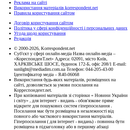
Реклама на сайті
Використання матеріалів korrespondent.net
Правила користування сайтом
Договір користування сайтом
Політика у сфері конфіденційності і персональних даних
Угода щодо користування
Редакція
© 2000-2026, Korrespondent.net
Суб'єкт у сфері онлайн-медіа Назва онлайн-медіа –
«КореспонденТ.net» Адреса: 02091, місто Київ,
ХАРКІВСЬКЕ ШОСЕ, будинок 172-Б, офіс 208/1 E-mail:
sunlight@mediadim.com.ua
Телефон: 044-205-43-00
Ідентифікатор медіа – R40-06068
Використання будь-яких матеріалів, розміщених на
сайті, дозволяється за умови посилання на
Корреспондент.net.
При копіюванні матеріалів зі сторінки « Новини України
і світу» , для інтернет - видань - обов'язкове пряме
відкрите для пошукових систем гіперпосилання .
Посилання має бути розміщена в незалежності від
повного або часткового використання матеріалів.
Гіперпосилання ( для інтернет - видань) - повинна бути
розміщена в підзаголовку або в першому абзаці