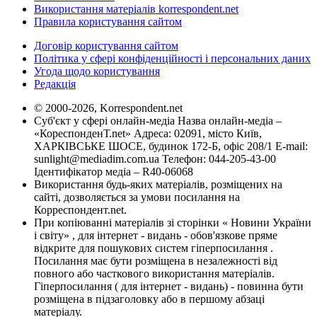
Використання матеріалів korrespondent.net
Правила користування сайтом
Договір користування сайтом
Політика у сфері конфіденційності і персональних даних
Угода щодо користування
Редакція
© 2000-2026, Korrespondent.net
Суб'єкт у сфері онлайн-медіа Назва онлайн-медіа –
«КореспонденТ.net» Адреса: 02091, місто Київ,
ХАРКІВСЬКЕ ШОСЕ, будинок 172-Б, офіс 208/1 E-mail:
sunlight@mediadim.com.ua
Телефон: 044-205-43-00
Ідентифікатор медіа – R40-06068
Використання будь-яких матеріалів, розміщених на
сайті, дозволяється за умови посилання на
Корреспондент.net.
При копіюванні матеріалів зі сторінки « Новини України
і світу» , для інтернет - видань - обов'язкове пряме
відкрите для пошукових систем гіперпосилання .
Посилання має бути розміщена в незалежності від
повного або часткового використання матеріалів.
Гіперпосилання ( для інтернет - видань) - повинна бути
розміщена в підзаголовку або в першому абзаці
матеріалу.