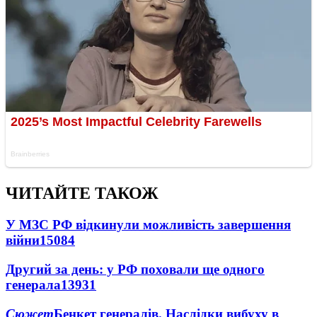
ЧИТАЙТЕ ТАКОЖ
У МЗС РФ відкинули можливість завершення
війни
15084
Другий за день: у РФ поховали ще одного
генерала
13931
Сюжет
Бенкет генералів. Наслідки вибуху в