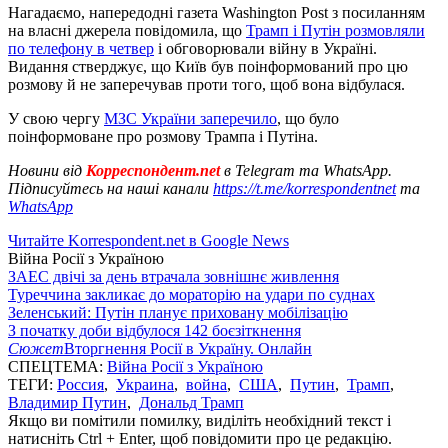
Нагадаємо, напередодні газета Washington Post з посиланням
на власні джерела повідомила, що
Трамп і Путін розмовляли
по телефону в четвер
і обговорювали війну в Україні.
Видання стверджує, що Київ був поінформований про цю
розмову й не заперечував проти того, щоб вона відбулася.
У свою чергу
МЗС України заперечило
, що було
поінформоване про розмову Трампа і Путіна.
Новини від
Корреспондент.net
в Telegram та WhatsApp.
Підписуйтесь на наші канали
https://t.me/korrespondentnet
та
WhatsApp
Читайте Korrespondent.net в Google News
Війна Росії з Україною
ЗАЕС двічі за день втрачала зовнішнє живлення
Туреччина закликає до мораторію на удари по суднах
Зеленський: Путін планує приховану мобілізацію
З початку доби відбулося 142 боєзіткнення
Сюжет
Вторгнення Росії в Україну. Онлайн
СПЕЦТЕМА:
Війна Росії з Україною
ТЕГИ:
Россия
,
Украина
,
война
,
США
,
Путин
,
Трамп
,
Владимир Путин
,
Дональд Трамп
Якщо ви помітили помилку, виділіть необхідний текст і
натисніть Ctrl + Enter, щоб повідомити про це редакцію.