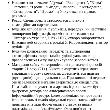
Новини з позначками "Думка", "Експертиза", "Заява",
"Регіони", "Гроші", "Влада", "Вибори", "Тест-драйв",
"Спецпроекти", "Промо" публікуються на правах
реклами.
Розділ Спецпроекти створюється спільно з
комерційними партнерами.
Будь яке копіювання, публікація, передрук, чи наступне
поширення інформації, що містить посилання на
"Інтерфакс-Україна", EPA / UPG, суворо забороняється.
Власник веб-сторінки в розділі Я-Корреспондент є автор
публікації.
Будь-яке копіювання, передрук та відтворення
фотографічних творів та/або аудіовізуальних творів
правовласника Getty Images - суворо забороняється.
Матеріали сайту korrespondent.net призначені для осіб
старше 21 року (21+). Участь в азартних іграх може
викликати ігрову залежність. Дотримуйтесь правил
(принципів) відповідальної гри. При виявленні перших
ознак залежності негайно зверніться до спеціаліста.
Пам'ятайте, що участь в азартних іграх не може бути
джерелом доходів або альтернативою роботі.
Інформаційний ресурс korrespondent.net не проводить
ігри на реальні та/або віртуальні гроші, також сайт не
приймає ні в якій формі оплату ставок та інших
платежів, які пов’язані/можуть бути пов’язані з