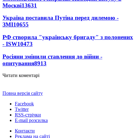
Москві
13631
Україна поставила Путіна перед дилемою -
ЗМІ
10655
РФ створила "українську бригаду" з полонених
- ISW
10473
Росіяни змінили ставлення до війни -
опитування
8913
Читати коментарі
Повна версія сайту
Facebook
Twitter
RSS-стрічки
E-mail розсилка
Контакти
Реклама на сайті