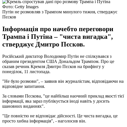
Фото: Getty Images
Путін не розмовляв з Трампом минулого тижня, стверджує
Пєсков
Інформація про начебто переговори
Трампа і Путіна – "чиста вигадка",
стверджує Дмитро Пєсков.
Російський диктатор Володимир Путін не спілкувався з
обраним президентом США Дональдом Трампом. Про це
сказав речник Кремля Дмитро Пєсков на брифінгу у
понеділок, 11 листопада.
"Не було розмови", – заявив він журналістам, відповідаючи на
відповідне запитання.
За словами Пєскова, "це найбільш наочний приклад якості тієї
інформації, яка зараз публікується іноді навіть у досить
шановних виданнях".
"Це повністю не відповідає дійсності. Це чиста вигадка, це
просто хибна інформація", - наголосив він.