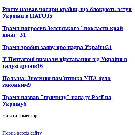
Рютте назвав чотири країни, що блокують вступ
України в НАТО
35
Трамп попросив Зеленського "покласти край
війні"
31
Трамп зробив заяву про надра України
31
У Пентагоні визнали відставання від України в
галузі дронів
16
Польща: Знесення пам'ятника УПА було
законним
9
Трамп назвав "причину" нападу Росії на
Україну
6
Читати коментарі
Повна версія сайту