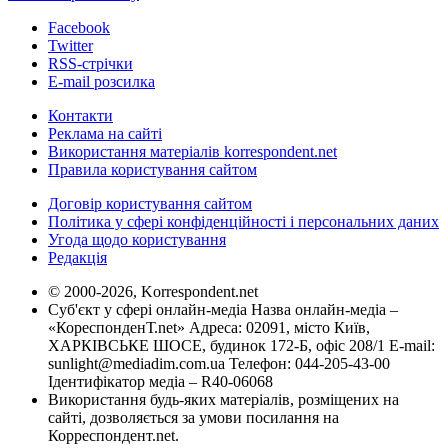
Facebook
Twitter
RSS-стрічки
E-mail розсилка
Контакти
Реклама на сайті
Використання матеріалів korrespondent.net
Правила користування сайтом
Договір користування сайтом
Політика у сфері конфіденційності і персональних даних
Угода щодо користування
Редакція
© 2000-2026, Korrespondent.net
Суб'єкт у сфері онлайн-медіа Назва онлайн-медіа –
«КореспонденТ.net» Адреса: 02091, місто Київ,
ХАРКІВСЬКЕ ШОСЕ, будинок 172-Б, офіс 208/1 E-mail:
sunlight@mediadim.com.ua
Телефон: 044-205-43-00
Ідентифікатор медіа – R40-06068
Використання будь-яких матеріалів, розміщених на
сайті, дозволяється за умови посилання на
Корреспондент.net.