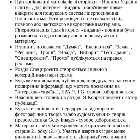
При копіюванні матеріалів зі сторінки « Новини України
і світу» , для інтернет - видань - обов'язкове пряме
відкрите для пошукових систем гіперпосилання .
Посилання має бути розміщена в незалежності від
повного або часткового використання матеріалів.
Гіперпосилання ( для інтернет - видань) - повинна бути
розміщена в підзаголовку або в першому абзаці
матеріалу.
Новини з позначками "Думка", "Експертиза", "Заява",
"Регіони", "Гроші", "Влада", "Вибори", "Тест-драйв",
"Спецпроекти", "Промо" публікуються на правах
реклами.
Розділ Спецпроекти створюється спільно з
комерційними партнерами.
Будь яке копіювання, публікація, передрук, чи наступне
поширення інформації, що містить посилання на
"Інтерфакс-Україна", EPA / UPG, суворо забороняється.
Власник веб-сторінки в розділі Я-Корреспондент є автор
публікації.
Будь-яке копіювання, передрук та відтворення
фотографічних творів та/або аудіовізуальних творів
правовласника Getty Images - суворо забороняється.
Матеріали сайту korrespondent.net призначені для осіб
старше 21 року (21+). Участь в азартних іграх може
викликати ігрову залежність. Дотримуйтесь правил