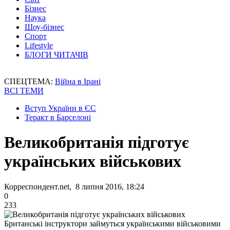
Бізнес
Наука
Шоу-бізнес
Спорт
Lifestyle
БЛОГИ ЧИТАЧІВ
СПЕЦТЕМА:
Війна в Ірані
ВСІ ТЕМИ
Вступ України в ЄС
Теракт в Барселоні
Великобританія підготує
українських військових
Корреспондент.net, 8 липня 2016, 18:24
0
233
Британські інструктори займуться українськими військовими