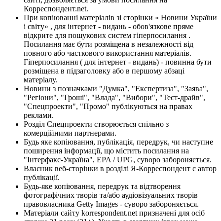
Корреспондент.net.
При копіюванні матеріалів зі сторінки « Новини України
і світу» , для інтернет - видань - обов'язкове пряме
відкрите для пошукових систем гіперпосилання .
Посилання має бути розміщена в незалежності від
повного або часткового використання матеріалів.
Гіперпосилання ( для інтернет - видань) - повинна бути
розміщена в підзаголовку або в першому абзаці
матеріалу.
Новини з позначками "Думка", "Експертиза", "Заява",
"Регіони", "Гроші", "Влада", "Вибори", "Тест-драйв",
"Спецпроекти", "Промо" публікуються на правах
реклами.
Розділ Спецпроекти створюється спільно з
комерційними партнерами.
Будь яке копіювання, публікація, передрук, чи наступне
поширення інформації, що містить посилання на
"Інтерфакс-Україна", EPA / UPG, суворо забороняється.
Власник веб-сторінки в розділі Я-Корреспондент є автор
публікації.
Будь-яке копіювання, передрук та відтворення
фотографічних творів та/або аудіовізуальних творів
правовласника Getty Images - суворо забороняється.
Матеріали сайту korrespondent.net призначені для осіб