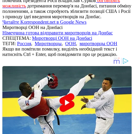
помічник президента Росії Владислав Сурков
обговорять
можливість
дотримання перемир'я на Донбасі, питання обміну
полоненими, а також спробують зблизити позиції США і Росії
з приводу ідеї введення миротворців на Донбас.
Читайте Korrespondent.net в Google News
Миротворці ООН на Донбасі
Німеччина готова відправити миротворців на Донбас
СПЕЦТЕМА:
Миротворці ООН на Донбасі
ТЕГИ:
Россия
,
Миротворцы
,
ООН
,
миротворцы ООН
Якщо ви помітили помилку, виділіть необхідний текст і
натисніть Ctrl + Enter, щоб повідомити про це редакцію.