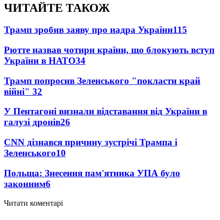
ЧИТАЙТЕ ТАКОЖ
Трамп зробив заяву про надра України
115
Рютте назвав чотири країни, що блокують вступ
України в НАТО
34
Трамп попросив Зеленського "покласти край
війні"
32
У Пентагоні визнали відставання від України в
галузі дронів
26
CNN дізнався причину зустрічі Трампа і
Зеленського
10
Польща: Знесення пам'ятника УПА було
законним
6
Читати коментарі