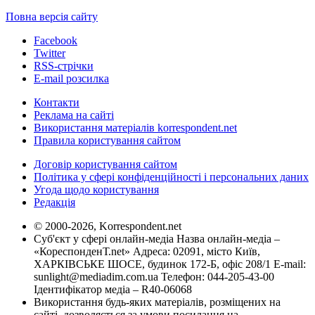
Повна версія сайту
Facebook
Twitter
RSS-стрічки
E-mail розсилка
Контакти
Реклама на сайті
Використання матеріалів korrespondent.net
Правила користування сайтом
Договір користування сайтом
Політика у сфері конфіденційності і персональних даних
Угода щодо користування
Редакція
© 2000-2026, Korrespondent.net
Суб'єкт у сфері онлайн-медіа Назва онлайн-медіа –
«КореспонденТ.net» Адреса: 02091, місто Київ,
ХАРКІВСЬКЕ ШОСЕ, будинок 172-Б, офіс 208/1 E-mail:
sunlight@mediadim.com.ua
Телефон: 044-205-43-00
Ідентифікатор медіа – R40-06068
Використання будь-яких матеріалів, розміщених на
сайті, дозволяється за умови посилання на