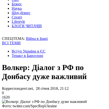
Бізнес
Наука
Шоу-бізнес
Спорт
Lifestyle
БЛОГИ ЧИТАЧІВ
СПЕЦТЕМА:
Війна в Ірані
ВСІ ТЕМИ
Вступ України в ЄС
Теракт в Барселоні
Волкер: Діалог з РФ по
Донбасу дуже важливий
Корреспондент.net, 28 січня 2018, 21:12
0
1620
Фото: twitter.com/SpecRepUkraine