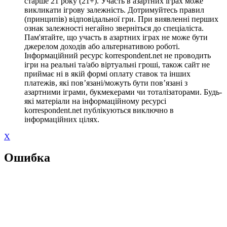
старше 21 року (21+). Участь в азартних іграх може
викликати ігрову залежність. Дотримуйтесь правил
(принципів) відповідальної гри. При виявленні перших
ознак залежності негайно зверніться до спеціаліста.
Пам'ятайте, що участь в азартних іграх не може бути
джерелом доходів або альтернативою роботі.
Інформаційний ресурс korrespondent.net не проводить
ігри на реальні та/або віртуальні гроші, також сайт не
приймає ні в якій формі оплату ставок та інших
платежів, які пов’язані/можуть бути пов’язані з
азартними іграми, букмекерами чи тоталізаторами. Будь-
які матеріали на інформаційному ресурсі
korrespondent.net публікуються виключно в
інформаційних цілях.
X
Ошибка