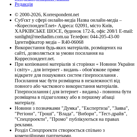
Редакція
© 2000-2026, Korrespondent.net
Суб'єкт у сфері онлайн-медіа Назва онлайн-медіа –
«КореспонденТ.net» Адреса: 02091, місто Київ,
ХАРКІВСЬКЕ ШОСЕ, будинок 172-Б, офіс 208/1 E-mail:
sunlight@mediadim.com.ua
Телефон: 044-205-43-00
Ідентифікатор медіа – R40-06068
Використання будь-яких матеріалів, розміщених на
сайті, дозволяється за умови посилання на
Корреспондент.net.
При копіюванні матеріалів зі сторінки « Новини України
і світу» , для інтернет - видань - обов'язкове пряме
відкрите для пошукових систем гіперпосилання .
Посилання має бути розміщена в незалежності від
повного або часткового використання матеріалів.
Гіперпосилання ( для інтернет - видань) - повинна бути
розміщена в підзаголовку або в першому абзаці
матеріалу.
Новини з позначками "Думка", "Експертиза", "Заява",
"Регіони", "Гроші", "Влада", "Вибори", "Тест-драйв",
"Спецпроекти", "Промо" публікуються на правах
реклами.
Розділ Спецпроекти створюється спільно з
комерційними партнерами.