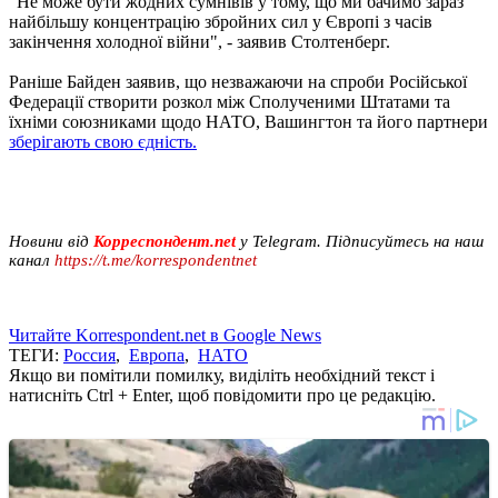
"Не може бути жодних сумнівів у тому, що ми бачимо зараз
найбільшу концентрацію збройних сил у Європі з часів
закінчення холодної війни", - заявив Столтенберг.
Раніше Байден заявив, що незважаючи на спроби Російської
Федерації створити розкол між Сполученими Штатами та
їхніми союзниками щодо НАТО, Вашингтон та його партнери
зберігають свою єдність.
Новини від
Корреспондент.net
у Telegram. Підписуйтесь на наш
канал
https://t.me/korrespondentnet
Читайте Korrespondent.net в Google News
ТЕГИ:
Россия
,
Европа
,
НАТО
Якщо ви помітили помилку, виділіть необхідний текст і
натисніть Ctrl + Enter, щоб повідомити про це редакцію.