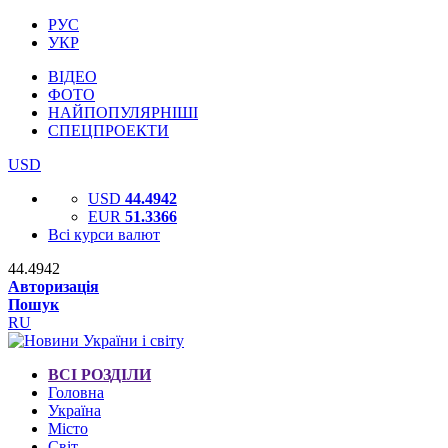
РУС
УКР
ВІДЕО
ФОТО
НАЙПОПУЛЯРНІШІ
СПЕЦПРОЕКТИ
USD
USD
44.4942
EUR
51.3366
Всі курси валют
44.4942
Авторизація
Пошук
RU
ВСІ РОЗДІЛИ
Головна
Україна
Місто
Світ