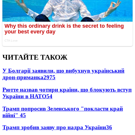
ЧИТАЙТЕ ТАКОЖ
У Болгарії заявили, що вибухнув український
дрон-приманка
2975
Рютте назвав чотири країни, що блокують вступ
України в НАТО
54
Трамп попросив Зеленського "покласти край
війні"
45
Трамп зробив заяву про надра України
36