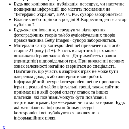
Будь яке копіювання, публікація, передрук, чи наступне
поширення інформації, що містить посилання на
"Інтерфакс-Україна", EPA / UPG, суворо забороняється.
Власник веб-сторінки в розділі Я-Корреспондент є автор
публікації.
Будь-яке копіювання, передрук та відтворення
фотографічних творів та/або аудіовізуальних творів
правовласника Getty Images - суворо забороняється.
Матеріали сайту korrespondent.net призначені для осіб
старше 21 року (21+). Участь в азартних іграх може
викликати ігрову залежність. Дотримуйтесь правил
(принципів) відповідальної гри. При виявленні перших
ознак залежності негайно зверніться до спеціаліста.
Пам'ятайте, що участь в азартних іграх не може бути
джерелом доходів або альтернативою роботі.
Інформаційний ресурс korrespondent.net не проводить
ігри на реальні та/або віртуальні гроші, також сайт не
приймає ні в якій формі оплату ставок та інших
платежів, які пов’язані/можуть бути пов’язані з
азартними іграми, букмекерами чи тоталізаторами. Будь-
які матеріали на інформаційному ресурсі
korrespondent.net публікуються виключно в
інформаційних цілях.
X