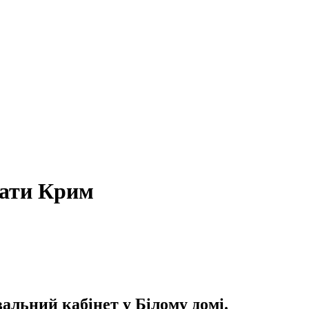
дати Крим
льний кабінет у Білому домі.