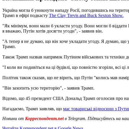
Україна могла б уникнути нападу Росії, погодившись на терит
Трамп в ефірі подкасту
The Clay Trevis and Buck Sexton Show.
"Як мінімум, вони мали б укласти угоду. Вони могли б віддати 
я вважаю, Путін хотів досягти угоди", - заявив він.
"А тепер я не думаю, що він хоче укладати угоду. Я думаю, що ук
Трамп.
Також Трамп назвав напрямок Путіним військових та техніки 
"І коли ви подивіться на ці будівлі, що повністю згоріли, всі ц
Політик також сказав, що не вірить, що Путін "колись мав намі
"Він захопить усю територію", - заявив Трамп.
Відомо, що 45 президент США Дональд Трамп оголосив про намі
Нагадаємо, Трамп заявляв, що
має товариські відносини з Пут
Новини от
Корреспондент.net
в Telegram. Підписуйтесь на на
Читайте Korrespondent.net в Google News