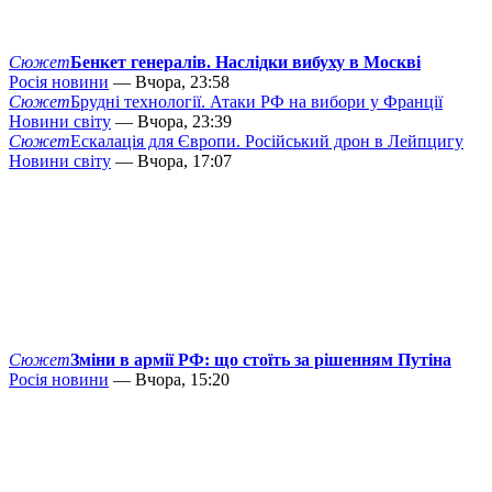
Сюжет
Бенкет генералів. Наслідки вибуху в Москві
Росія новини
— Вчора, 23:58
Сюжет
Брудні технології. Атаки РФ на вибори у Франції
Новини світу
— Вчора, 23:39
Сюжет
Ескалація для Європи. Російський дрон в Лейпцигу
Новини світу
— Вчора, 17:07
Сюжет
Зміни в армії РФ: що стоїть за рішенням Путіна
Росія новини
— Вчора, 15:20