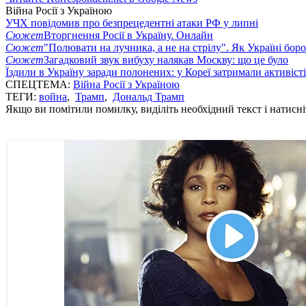
Війна Росії з Україною
УЧХ повідомив про безпрецедентні атаки РФ у липні
Сюжет
Вторгнення Росії в Україну. Онлайн
Сюжет
"Полювати на лучника, а не на стрілу". Як Україні бор
Сюжет
Загадковий звук вибуху налякав Москву: що це було
Їздили в Україну заради полонених: у Кореї затримали активіст
СПЕЦТЕМА:
Війна Росії з Україною
ТЕГИ:
война
,
Трамп
,
Дональд Трамп
Якщо ви помітили помилку, виділіть необхідний текст і натисніт