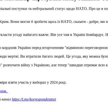
оріальні поступки та нейтральний статус щодо НАТО. Про це в 
Крим. Вони могли б зробити щось із НАТО, сказати - добре, ми не
ласти угоду набагато важче. Він усе там в Україні бомбардує. Ну,
до кордонів України перед вторгненням "відмінною переговорною
і люди мертві. Ви втратили багато людей. Це угода, яку можна було
р" розпочати війну з Україною, але тепер "швидше отримає всю к
ри взяти участь у виборах у 2024 році.
иним.
ш канал
https://t.me/korrespondentnet