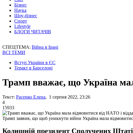
Бізнес
Наука
Шоу-бізнес
Спорт
Lifestyle
БЛОГИ ЧИТАЧІВ
СПЕЦТЕМА:
Війна в Ірані
ВСІ ТЕМИ
Вступ України в ЄС
Теракт в Барселоні
Трамп вважає, що Україна ма
Текст:
Расенко Елена
, 1 серпня 2022, 23:26
4
15933
Трамп заявив, що щоб уникнути війни Україна мала відмовити
Колишній президент Сполучених Штатів 