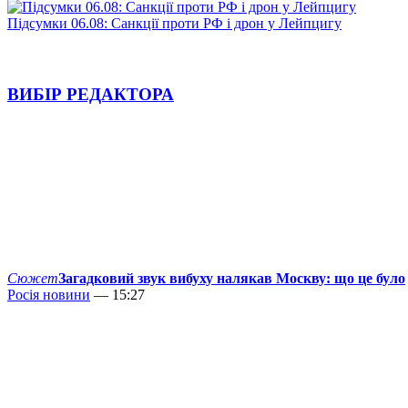
Підсумки 06.08: Санкції проти РФ і дрон у Лейпцигу
ВИБІР РЕДАКТОРА
Сюжет
Загадковий звук вибуху налякав Москву: що це було
Росія новини
— 15:27