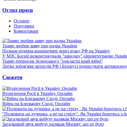
Огляд преси
Останні
Популярні
Коментовані
Трамп зробив заяву про надра України
Польща підняла винищувачі через атаку РФ на Україну
У МЗС Боснії розкритикували "швидшу" євроінтеграцію Украї
Трамп попросив Зеленського "покласти край війні"
Литва зобов'яже артистів РФ і Білорусі підписувати антивоєнн
Сюжети
Вторгнення Росії в Україну. Онлайн
Війна на Близькому Сході. Онлайн
"Полювати на лучника, а не на стрілу". Як Україні боротись з 
Загадковий звук вибуху налякав Москву: що це було