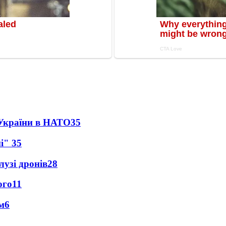
 України в НАТО
35
ні"
35
лузі дронів
28
ого
11
м
6