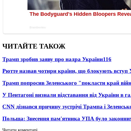
ЧИТАЙТЕ ТАКОЖ
Трамп зробив заяву про надра України
116
Рютте назвав чотири країни, що блокують вступ
Трамп попросив Зеленського "покласти край вій
У Пентагоні визнали відставання від України в га
CNN дізнався причину зустрічі Трампа і Зеленськ
Польща: Знесення пам'ятника УПА було законни
Читати коментарі