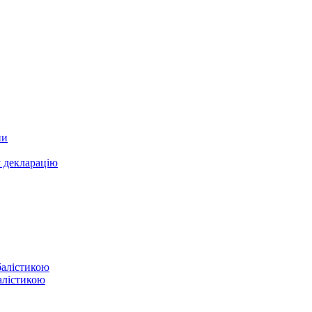
ни
у декларацію
балістикою