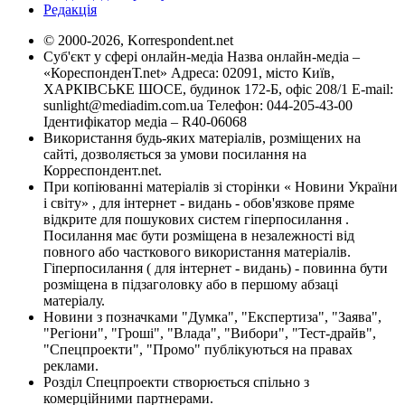
Редакція
© 2000-2026, Korrespondent.net
Суб'єкт у сфері онлайн-медіа Назва онлайн-медіа –
«КореспонденТ.net» Адреса: 02091, місто Київ,
ХАРКІВСЬКЕ ШОСЕ, будинок 172-Б, офіс 208/1 E-mail:
sunlight@mediadim.com.ua
Телефон: 044-205-43-00
Ідентифікатор медіа – R40-06068
Використання будь-яких матеріалів, розміщених на
сайті, дозволяється за умови посилання на
Корреспондент.net.
При копіюванні матеріалів зі сторінки « Новини України
і світу» , для інтернет - видань - обов'язкове пряме
відкрите для пошукових систем гіперпосилання .
Посилання має бути розміщена в незалежності від
повного або часткового використання матеріалів.
Гіперпосилання ( для інтернет - видань) - повинна бути
розміщена в підзаголовку або в першому абзаці
матеріалу.
Новини з позначками "Думка", "Експертиза", "Заява",
"Регіони", "Гроші", "Влада", "Вибори", "Тест-драйв",
"Спецпроекти", "Промо" публікуються на правах
реклами.
Розділ Спецпроекти створюється спільно з
комерційними партнерами.