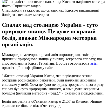
Фото: Скриншот видео
Спеціалісти вважають, що спалах над Києвом викликаний
болідом - великим метеором
Спалах над столицею України - суто
природне явище. Це дуже яскравий
болід, вважає Міжнародна метеорна
організація.
Міжнародна метеорна організація оприлюднила звіт про
причини природного явища у вигляді яскравого спалаху, що
спостерігався в Києві 19 квітня. Про це говориться в
звіті
організації на офіційному сайті.
"Жителі столиці України Києва, яка періодично зазнає
обстрілів російськими ракетами, були налякані яскравим
спалахом у небі. Хоча це було не одразу зрозуміло, цього разу
спалах був суто природним явищем, а саме дуже яскравим
болідом (великий метеорит - ред.)," - сказано в повідомленні.
Болід потрапив в об'єктиви камер о 21:57 за Києвом. Явище
тривало не більше ніж п’ять секунд.