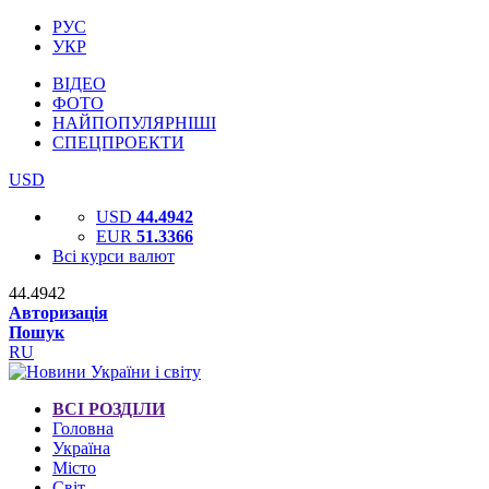
РУС
УКР
ВІДЕО
ФОТО
НАЙПОПУЛЯРНІШІ
СПЕЦПРОЕКТИ
USD
USD
44.4942
EUR
51.3366
Всі курси валют
44.4942
Авторизація
Пошук
RU
ВСІ РОЗДІЛИ
Головна
Україна
Місто
Світ