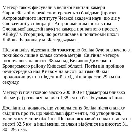
Метеор також фіксували з великої відстані камери
Європейської мережі спостережень за болідами (проєкт
Астрономічного інституту Чеської академії наук, що діє у
Словаччині у співпраці з Астрономічним інститутом
Словацької академії наук) та камера приватного проєкту
AllSky7 в Угорщині, що розташована в початковій школі
Лайоша Бардоша у м. Фегердьярмат.
Після аналізу відеозаписів траєкторію боліда було визначено з
похибкою лише в кілька сотень метрів. Світіння метеора
розпочалося на висоті 98 км над Великою Димеркою
Броварського району Київської області. Потім він пройшов
безпосередньо над Києвом на висоті близько 80 км і
продовжив рух на південний захід зі швидкістю 29 км на
секунду.
Метеор із початковою масою 200-300 кг (діаметром близько
пів метра) розпався на висоті 38 км на безліч уламків і пил.
Дослідники додають, що уповільнення боліда після спалаху
свідчить про те, що найбільші фрагменти, які утворилися,
мали масу менше ніж 1 кг. Ще один яскравий спалах стався на
висоті 32,5 км, а інші менші спалахи відбулися на висотах 31,
30 і 29,5 км.