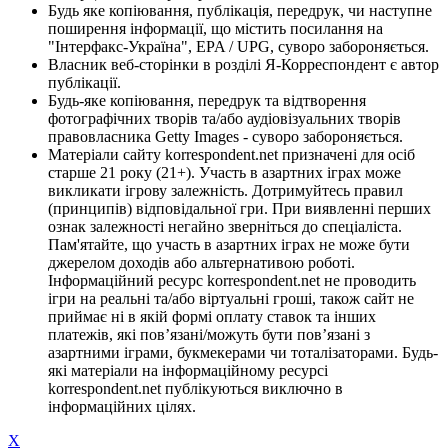
Будь яке копіювання, публікація, передрук, чи наступне
поширення інформації, що містить посилання на
"Інтерфакс-Україна", EPA / UPG, суворо забороняється.
Власник веб-сторінки в розділі Я-Корреспондент є автор
публікації.
Будь-яке копіювання, передрук та відтворення
фотографічних творів та/або аудіовізуальних творів
правовласника Getty Images - суворо забороняється.
Матеріали сайту korrespondent.net призначені для осіб
старше 21 року (21+). Участь в азартних іграх може
викликати ігрову залежність. Дотримуйтесь правил
(принципів) відповідальної гри. При виявленні перших
ознак залежності негайно зверніться до спеціаліста.
Пам'ятайте, що участь в азартних іграх не може бути
джерелом доходів або альтернативою роботі.
Інформаційний ресурс korrespondent.net не проводить
ігри на реальні та/або віртуальні гроші, також сайт не
приймає ні в якій формі оплату ставок та інших
платежів, які пов’язані/можуть бути пов’язані з
азартними іграми, букмекерами чи тоталізаторами. Будь-
які матеріали на інформаційному ресурсі
korrespondent.net публікуються виключно в
інформаційних цілях.
X