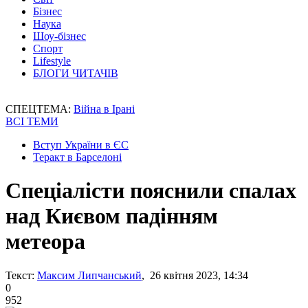
Бізнес
Наука
Шоу-бізнес
Спорт
Lifestyle
БЛОГИ ЧИТАЧІВ
СПЕЦТЕМА:
Війна в Ірані
ВСІ ТЕМИ
Вступ України в ЄС
Теракт в Барселоні
Спеціалісти пояснили спалах
над Києвом падінням
метеора
Текст:
Максим Липчанський
, 26 квітня 2023, 14:34
0
952