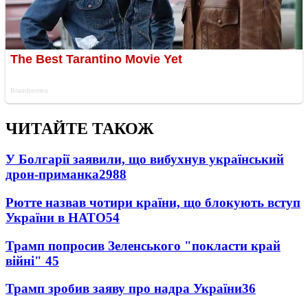
ЧИТАЙТЕ ТАКОЖ
У Болгарії заявили, що вибухнув український
дрон-приманка
2988
Рютте назвав чотири країни, що блокують вступ
України в НАТО
54
Трамп попросив Зеленського "покласти край
війні"
45
Трамп зробив заяву про надра України
36