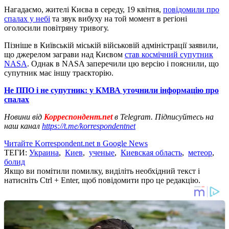
Нагадаємо, жителі Києва в середу, 19 квітня,
повідомили про
спалах у небі
та звук вибуху на той момент в регіоні
оголосили повітряну тривогу.
Пізніше в Київській міській військовій адміністрації заявили,
що джерелом заграви над Києвом
став космічний супутник
NASA
. Однак в NASA заперечили цю версію і пояснили, що
супутник має іншу траєкторію.
Не ППО і не супутник: у КМВА уточнили інформацію про
спалах
Новини від
Корреспондент.net
в Telegram. Підписуйтесь на
наш канал
https://t.me/korrespondentnet
Читайте Korrespondent.net в Google News
ТЕГИ:
Украина
,
Киев
,
ученые
,
Киевская область
,
метеор
,
болид
Якщо ви помітили помилку, виділіть необхідний текст і
натисніть Ctrl + Enter, щоб повідомити про це редакцію.