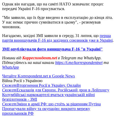
Однак він нагадав, що на саміті НАТО зазначали: процес
передачі Україні F-16 просувається.
"Ми заявили, що їх буде введено в експлуатацію до кінця літа.
У нас немає причин сумніватися в цьому", - резюмував
чиновник.
Нагадаємо, західні ЗМІ заявили в середу, 31 липня, що
перша
партія винищувачів F-16 від західних союзників уже в Україні
.
ЗМІ опублікували фото винищувача F-16 "в Україні"
Новини від
Корреспондент.net
в Telegram та WhatsApp.
Підписуйтесь на наші канали
https://t.me/korrespondentnet
та
WhatsApp
Читайте Korrespondent.net в Google News
Війна Росії з Україною
Сюжет
Вторгнення Росії в Україну. Онлайн
Сюжет
Ескалація для Європи. Російський дрон в Лейпцигу
Колумбійські наркокартелі вчаться українській війні
безпілотників - ЗМІ
Сюжет
Зміни в армії РФ: що стоїть за рішенням Путіна
Пропагували війну та окупацію: викрито мережу
прихильників РФ