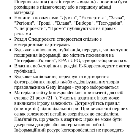
Гіперпосилання ( для інтернет - видань) - повинна бути
розміщена в підзаголовку або в першому абзаці
матеріалу.
Новини з позначками "Думка", "Експертиза", "Заява",
"Регіони", "Гроші", "Влада", "Вибори", "Тест-драйв",
"Спецпроекти", "Промо" публікуються на правах
реклами.
Розділ Спецпроекти створюється спільно з
комерційними партнерами.
Будь яке копіювання, публікація, передрук, чи наступне
поширення інформації, що містить посилання на
"Інтерфакс-Україна", EPA / UPG, суворо забороняється.
Власник веб-сторінки в розділі Я-Корреспондент є автор
публікації.
Будь-яке копіювання, передрук та відтворення
фотографічних творів та/або аудіовізуальних творів
правовласника Getty Images - суворо забороняється.
Матеріали сайту korrespondent.net призначені для осіб
старше 21 року (21+). Участь в азартних іграх може
викликати ігрову залежність. Дотримуйтесь правил
(принципів) відповідальної гри. При виявленні перших
ознак залежності негайно зверніться до спеціаліста.
Пам'ятайте, що участь в азартних іграх не може бути
джерелом доходів або альтернативою роботі.
Інформаційний ресурс korrespondent.net не проводить