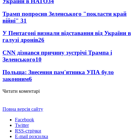
України в НАТО
34
Трамп попросив Зеленського "покласти край
війні"
31
У Пентагоні визнали відставання від України в
галузі дронів
26
CNN дізнався причину зустрічі Трампа і
Зеленського
10
Польща: Знесення пам'ятника УПА було
законним
6
Читати коментарі
Повна версія сайту
Facebook
Twitter
RSS-стрічки
E-mail розсилка