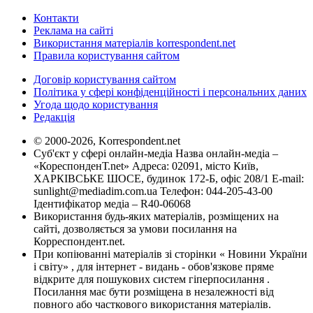
Контакти
Реклама на сайті
Використання матеріалів korrespondent.net
Правила користування сайтом
Договір користування сайтом
Політика у сфері конфіденційності і персональних даних
Угода щодо користування
Редакція
© 2000-2026, Korrespondent.net
Суб'єкт у сфері онлайн-медіа Назва онлайн-медіа –
«КореспонденТ.net» Адреса: 02091, місто Київ,
ХАРКІВСЬКЕ ШОСЕ, будинок 172-Б, офіс 208/1 E-mail:
sunlight@mediadim.com.ua
Телефон: 044-205-43-00
Ідентифікатор медіа – R40-06068
Використання будь-яких матеріалів, розміщених на
сайті, дозволяється за умови посилання на
Корреспондент.net.
При копіюванні матеріалів зі сторінки « Новини України
і світу» , для інтернет - видань - обов'язкове пряме
відкрите для пошукових систем гіперпосилання .
Посилання має бути розміщена в незалежності від
повного або часткового використання матеріалів.