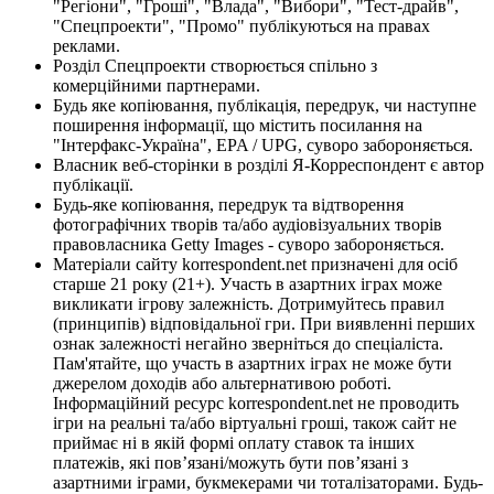
"Регіони", "Гроші", "Влада", "Вибори", "Тест-драйв",
"Спецпроекти", "Промо" публікуються на правах
реклами.
Розділ Спецпроекти створюється спільно з
комерційними партнерами.
Будь яке копіювання, публікація, передрук, чи наступне
поширення інформації, що містить посилання на
"Інтерфакс-Україна", EPA / UPG, суворо забороняється.
Власник веб-сторінки в розділі Я-Корреспондент є автор
публікації.
Будь-яке копіювання, передрук та відтворення
фотографічних творів та/або аудіовізуальних творів
правовласника Getty Images - суворо забороняється.
Матеріали сайту korrespondent.net призначені для осіб
старше 21 року (21+). Участь в азартних іграх може
викликати ігрову залежність. Дотримуйтесь правил
(принципів) відповідальної гри. При виявленні перших
ознак залежності негайно зверніться до спеціаліста.
Пам'ятайте, що участь в азартних іграх не може бути
джерелом доходів або альтернативою роботі.
Інформаційний ресурс korrespondent.net не проводить
ігри на реальні та/або віртуальні гроші, також сайт не
приймає ні в якій формі оплату ставок та інших
платежів, які пов’язані/можуть бути пов’язані з
азартними іграми, букмекерами чи тоталізаторами. Будь-