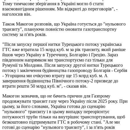
Тому тимчасове зберігання в Україні могло б стати
взаємовигідним рішенням. Ми відкриті до переговорів", -
наголосив він.
Також Макогон розповів, що Україна готується до "нульового
транзиту", плануючи повністю оновити газотранспортну
систему за п'ять років.
"Після запуску першої нитки Турецького потоку українська
ГТС вже втратила 15 млрд куб. м за рік транзиту, який раніше
йшов через Україну в Туреччину, Болгарію і Грецію. Зараз
південним напрямком ми транспортуємо газ тільки для
Румунії та Молдови. Після запуску другої нитки Турецького
потоку і закінчення будівництва газопроводу Болгарія - Сербія
- Угорщина ми очікуємо втрату ще 15 млрд куб. м. А
завершення будівництва Північного потоку-2 призведе до
втрати решти 50 млрд куб. м", - сказав він.
Макогон зазначив, що не бачить причин для Газпрому
продовжувати транзит газу через Україну після 2025 року. При
цьому, за його словами, Україна готова до сценарію
"нульового" транзиту і в цьому випадку переорієнтує
потужності труби тільки на внутрішнє транспортування, щоб
безкоштовно підтримувати ГТС в робочому стані. "Але ми
готові до сценарію "нульового транзиту", і за п'ять років