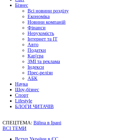
Бізнес
Всі новини розділу
Економіка
Новини компаній
Фінанси
Нерухомість
Інтернет та IT
Авто
Податки
Кар'єра
ЗМІ та реклама
Індекси
Прес-релізи
АБК
Наука
Шоу-бізнес
Спорт
Lifestyle
БЛОГИ ЧИТАЧІВ
СПЕЦТЕМА:
Війна в Ірані
ВСІ ТЕМИ
Вступ України в ЄС