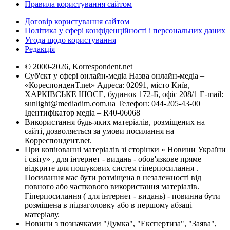
Правила користування сайтом
Договір користування сайтом
Політика у сфері конфіденційності і персональних даних
Угода щодо користування
Редакція
© 2000-2026, Korrespondent.net
Суб'єкт у сфері онлайн-медіа Назва онлайн-медіа –
«КореспонденТ.net» Адреса: 02091, місто Київ,
ХАРКІВСЬКЕ ШОСЕ, будинок 172-Б, офіс 208/1 E-mail:
sunlight@mediadim.com.ua
Телефон: 044-205-43-00
Ідентифікатор медіа – R40-06068
Використання будь-яких матеріалів, розміщених на
сайті, дозволяється за умови посилання на
Корреспондент.net.
При копіюванні матеріалів зі сторінки « Новини України
і світу» , для інтернет - видань - обов'язкове пряме
відкрите для пошукових систем гіперпосилання .
Посилання має бути розміщена в незалежності від
повного або часткового використання матеріалів.
Гіперпосилання ( для інтернет - видань) - повинна бути
розміщена в підзаголовку або в першому абзаці
матеріалу.
Новини з позначками "Думка", "Експертиза", "Заява",