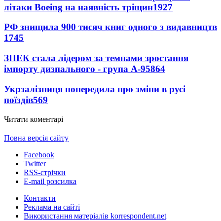
літаки Boeing на наявність тріщин
1927
РФ знищила 900 тисяч книг одного з видавництв
1745
ЗПЕК стала лідером за темпами зростання
імпорту дизпального - група А-95
864
Укрзалізниця попередила про зміни в русі
поїздів
569
Читати коментарі
Повна версія сайту
Facebook
Twitter
RSS-стрічки
E-mail розсилка
Контакти
Реклама на сайті
Використання матеріалів korrespondent.net