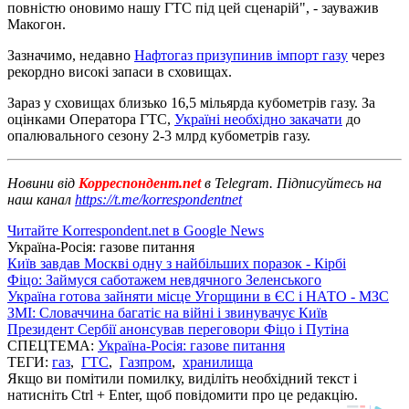
повністю оновимо нашу ГТС під цей сценарій", - зауважив
Макогон.
Зазначимо, недавно
Нафтогаз призупинив імпорт газу
через
рекордно високі запаси в сховищах.
Зараз у сховищах близько 16,5 мільярда кубометрів газу. За
оцінками Оператора ГТС,
Україні необхідно закачати
до
опалювального сезону 2-3 млрд кубометрів газу.
Новини від
Корреспондент.net
в Telegram. Підписуйтесь на
наш канал
https://t.me/korrespondentnet
Читайте Korrespondent.net в Google News
Україна-Росія: газове питання
Київ завдав Москві одну з найбільших поразок - Кірбі
Фіцо: Займуся саботажем невдячного Зеленського
Україна готова зайняти місце Угорщини в ЄС і НАТО - МЗС
ЗМІ: Словаччина багатіє на війні і звинувачує Київ
Президент Сербії анонсував переговори Фіцо і Путіна
СПЕЦТЕМА:
Україна-Росія: газове питання
ТЕГИ:
газ
,
ГТС
,
Газпром
,
хранилища
Якщо ви помітили помилку, виділіть необхідний текст і
натисніть Ctrl + Enter, щоб повідомити про це редакцію.