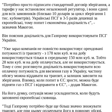
"Потрібно просто підписати стандартний договір зберігання, а
тарифи у нас встановлює незалежний регулятор, і вони єдині
для всіх замовників (близько 10 доларів за цикл зберігання 1
тис. кубометрів). Українські ПСГ в 3-5 разів дешевші за
європейські, тому попит і економічна доцільність є", -
зазначив Макогон.
Він пояснив доцільність для Газпрому використовувати ПСГ
України.
"Уже зараз компанія не повністю використовує орендовані
потужності із транзиту - з 178 млн куб. м на добу
використовується тільки в середньому 150 млн куб. м. Тобто
28 млн куб. м на добу оплачується, але не використовується.
Тому є сенс розглянути доцільність використовувати всю
оплачену потужність для ввезення газу в Україну, частину
обсягу можна віддавати на транзит, а залишок завозити на
зберігання. Взимку, коли попит в ЄС зросте, можна буде
підняти газ з ПСГ і відправити в ЄС", - додав Макогон.
На його думку, ситуація може ускладнитися, коли будуть
заповнені європейські сховища.
"Тоді Газпрому потрібно буде ще більш значно знижувати
транзит, але при цьому оплачувати його в повному обсязі.