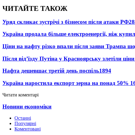
ЧИТАЙТЕ ТАКОЖ
Уряд скликає зустрічі з бізнесом після атаки РФ
28
Україна продала більше електроенергії, ніж купи
Ціни на нафту різко впали після заяви Трампа що
Після від’їзду Путіна у Красноярську злетіли цін
Нафта дешевшає третій день поспіль
1894
Україна наростила експорт зерна на понад 50%
1
Читати коментарі
Новини економіки
Останні
Популярні
Коментовані