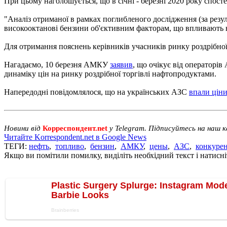
При цьому наголошується, що в січні - березні 2020 року спост
"Аналіз отриманої в рамках поглибленого дослідження (за резуль
високооктанові бензини об'єктивним факторам, що впливають н
Для отримання пояснень керівників учасників ринку роздрібно
Нагадаємо, 10 березня АМКУ
заявив
, що очікує від операторів
динаміку цін на ринку роздрібної торгівлі нафтопродуктами.
Напередодні повідомлялося, що на українських АЗС
впали цін
Новини від
Корреспондент.net
у Telegram. Підписуйтесь на наш 
Читайте Korrespondent.net в Google News
ТЕГИ:
нефть
,
топливо
,
бензин
,
АМКУ
,
цены
,
АЗС
,
конкуре
Якщо ви помітили помилку, виділіть необхідний текст і натисніт