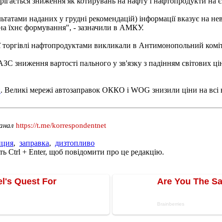
ерігається зниження як котирувань на нафту і нафтопродукти на єв
татами наданих у грудні рекомендацій) інформації вказує на неві
а їхнє формування", - зазначили в АМКУ.
ї торгівлі нафтопродуктами викликали в Антимонопольний коміт
 АЗС зниження вартості пального у зв'язку з падінням світових ц
и
. Великі мережі автозаправок ОККО і WOG знизили ціни на всі в
канал
https://t.me/korrespondentnet
нция
,
заправка
,
дизтопливо
ь Ctrl + Enter, щоб повідомити про це редакцію.