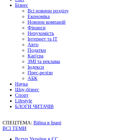
Бізнес
Всі новини розділу
Економіка
Новини компаній
Фінанси
Нерухомість
Інтернет та IT
Авто
Податки
Кар'єра
ЗМІ та реклама
Індекси
Прес-релізи
АБК
Наука
Шоу-бізнес
Спорт
Lifestyle
БЛОГИ ЧИТАЧІВ
СПЕЦТЕМА:
Війна в Ірані
ВСІ ТЕМИ
Вступ України в ЄС