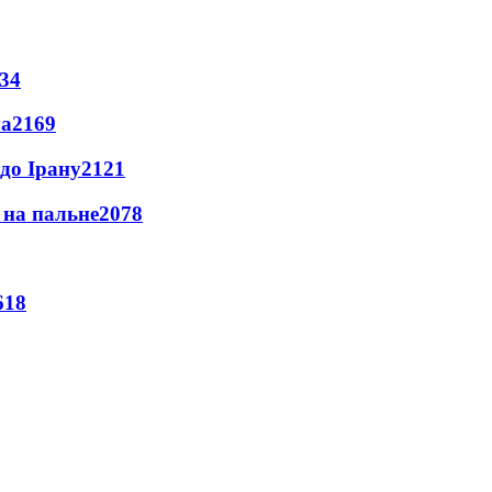
34
ла
2169
до Ірану
2121
и на пальне
2078
618