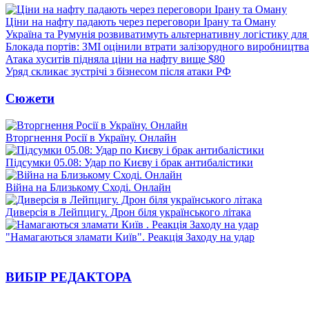
Ціни на нафту падають через переговори Ірану та Оману
Україна та Румунія розвиватимуть альтернативну логістику для
Блокада портів: ЗМІ оцінили втрати залізорудного виробництва
Атака хуситів підняла ціни на нафту вище $80
Уряд скликає зустрічі з бізнесом після атаки РФ
Сюжети
Вторгнення Росії в Україну. Онлайн
Підсумки 05.08: Удар по Києву і брак антибалістики
Війна на Близькому Сході. Онлайн
Диверсія в Лейпцигу. Дрон біля українського літака
"Намагаються зламати Київ". Реакція Заходу на удар
ВИБІР РЕДАКТОРА