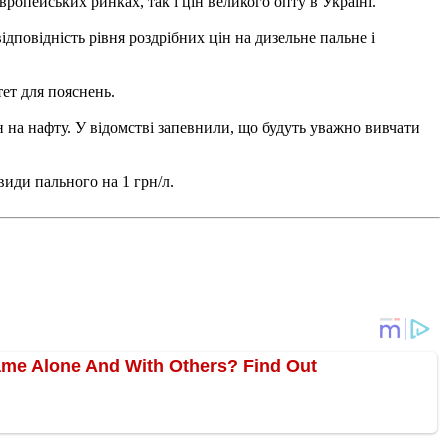
ропейських ринках, так і цін великого опту в Україні.
дповідність рівня роздрібних цін на дизельне пальне і
ет для пояснень.
ін на нафту. У відомстві запевнили, що будуть уважно вивчати
иди пального на 1 грн/л.