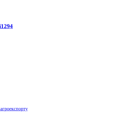
ї
1294
 агроекспорту