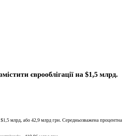
містити єврооблігації на $1,5 млрд.
т $1,5 млрд, або 42,9 млрд грн. Середньозважена процентна