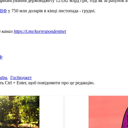
фінансування держбюджету 125,62 млрд грн, тоді як за рахунок в
МВФ
у 750 млн доларів в кінці листопада - грудні.
ш канал
https://t.me/korrespondentnet
ВФ
айм
,
Госбюджет
ь Ctrl + Enter, щоб повідомити про це редакцію.