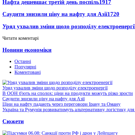
Нафта дешевшає третій день поспіль
1917
Саудити знизили ціну на нафту для Азії
1720
Уряд ухвалив зміни щодо розподілу електроенергі
Читати коментарі
Новини економіки
Останні
Популярні
Коментовані
Уряд ухвалив зміни щодо розподілу електроенергії
В ООН б'ють на сполох: ціни на продукти можуть різко зрости
Саудити знизили ціну на нафту для Азії
Ціни на нафту падають через переговори Ірану та Оману
Україна та Румунія розвиватимуть альтернативну логістику для
Сюжети