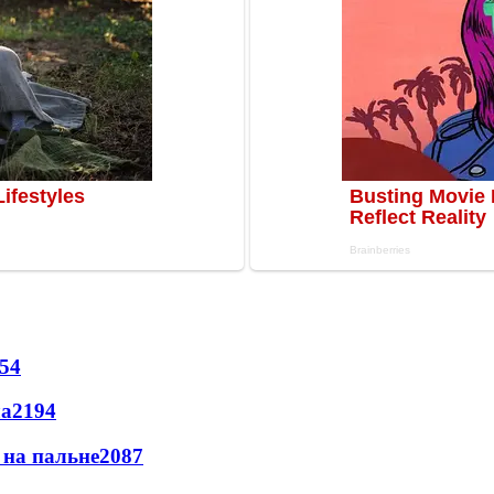
54
ла
2194
и на пальне
2087