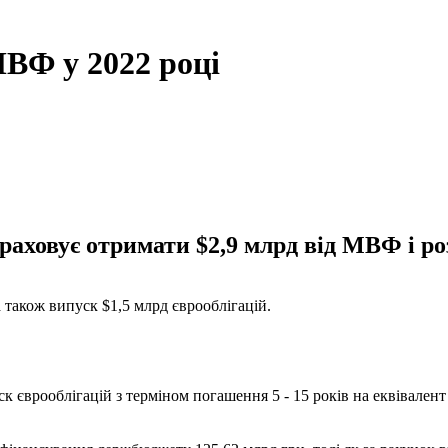
МВФ у 2022 році
аховує отримати $2,9 млрд від МВФ і роз
 також випуск $1,5 млрд єврооблігацій.
к єврооблігацій з терміном погашення 5 - 15 років на еквівален