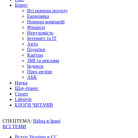
Бізнес
Всі новини розділу
Економіка
Новини компаній
Фінанси
Нерухомість
Інтернет та IT
Авто
Податки
Кар'єра
ЗМІ та реклама
Індекси
Прес-релізи
АБК
Наука
Шоу-бізнес
Спорт
Lifestyle
БЛОГИ ЧИТАЧІВ
СПЕЦТЕМА:
Війна в Ірані
ВСІ ТЕМИ
Вступ України в ЄС