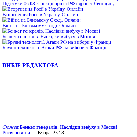
Підсумки 06.08: Санкції проти РФ і дрон у Лейпцигу
Вторгнення Росії в Україну. Онлайн
Війна на Близькому Сході. Онлайн
Бенкет генералів. Наслідки вибуху в Москві
Брудні технології. Атаки РФ на вибори у Франції
ВИБІР РЕДАКТОРА
Сюжет
Бенкет генералів. Наслідки вибуху в Москві
Росія новини
— Вчора, 23:58