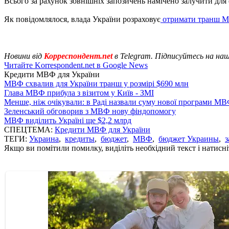
Всього за рахунок зовнішніх запозичень намічено залучити для 
Як повідомлялося, влада України розраховує
отримати транш 
Новини від
Корреспондент.net
в Telegram. Підписуйтесь на на
Читайте Korrespondent.net в Google News
Кредити МВФ для України
МВФ схвалив для України транш у розмірі $690 млн
Глава МВФ прибула з візитом у Київ - ЗМІ
Менше, ніж очікували: в Раді назвали суму нової програми М
Зеленський обговорив з МВФ нову фіндопомогу
МВФ виділить Україні ще $2,2 млрд
СПЕЦТЕМА:
Кредити МВФ для України
ТЕГИ:
Украина
,
кредиты
,
бюджет
,
МВФ
,
бюджет Украины
,
з
Якщо ви помітили помилку, виділіть необхідний текст і натисніт