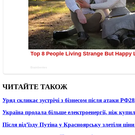
ЧИТАЙТЕ ТАКОЖ
Уряд скликає зустрічі з бізнесом після атаки РФ
28
Україна продала більше електроенергії, ніж купи
Після від’їзду Путіна у Красноярську злетіли цін