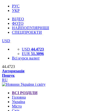
РУС
УКР
ВІДЕО
ФОТО
НАЙПОПУЛЯРНІШІ
СПЕЦПРОЕКТИ
USD
USD
44.4723
EUR
51.3096
Всі курси валют
44.4723
Авторизація
Пошук
RU
ВСІ РОЗДІЛИ
Головна
Україна
Місто
Світ