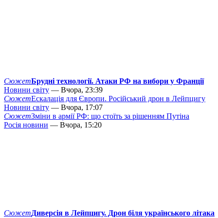
Сюжет
Брудні технології. Атаки РФ на вибори у Франції
Новини світу
— Вчора, 23:39
Сюжет
Ескалація для Європи. Російський дрон в Лейпцигу
Новини світу
— Вчора, 17:07
Сюжет
Зміни в армії РФ: що стоїть за рішенням Путіна
Росія новини
— Вчора, 15:20
Сюжет
Диверсія в Лейпцигу. Дрон біля українського літака