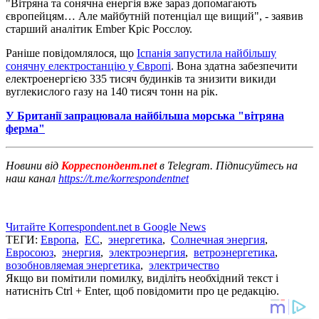
"Вітряна та сонячна енергія вже зараз допомагають
європейцям… Але майбутній потенціал ще вищий", - заявив
старший аналітик Ember Кріс Росслоу.
Раніше повідомлялося, що
Іспанія запустила найбільшу
сонячну електростанцію у Європі
. Вона здатна забезпечити
електроенергією 335 тисяч будинків та знизити викиди
вуглекислого газу на 140 тисяч тонн на рік.
У Британії запрацювала найбільша морська "вітряна
ферма"
Новини від
Корреспондент.net
в Telegram. Підписуйтесь на
наш канал
https://t.me/korrespondentnet
Читайте Korrespondent.net в Google News
ТЕГИ:
Европа
,
ЕС
,
энергетика
,
Солнечная энергия
,
Евросоюз
,
энергия
,
электроэнергия
,
ветроэнергетика
,
возобновляемая энергетика
,
электричество
Якщо ви помітили помилку, виділіть необхідний текст і
натисніть Ctrl + Enter, щоб повідомити про це редакцію.