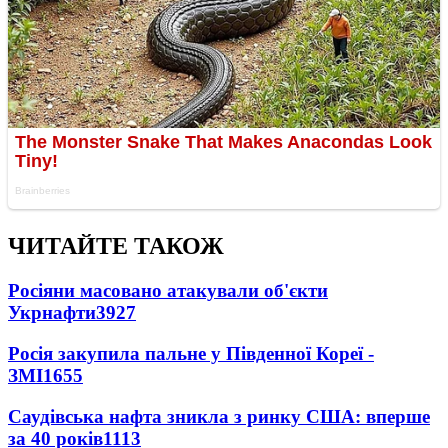
ЧИТАЙТЕ ТАКОЖ
Росіяни масовано атакували об'єкти
Укрнафти
3927
Росія закупила пальне у Південної Кореї -
ЗМІ
1655
Саудівська нафта зникла з ринку США: вперше
за 40 років
1113