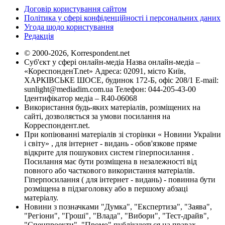
Договір користування сайтом
Політика у сфері конфіденційності і персональних даних
Угода щодо користування
Редакція
© 2000-2026, Korrespondent.net
Суб'єкт у сфері онлайн-медіа Назва онлайн-медіа –
«КореспонденТ.net» Адреса: 02091, місто Київ,
ХАРКІВСЬКЕ ШОСЕ, будинок 172-Б, офіс 208/1 E-mail:
sunlight@mediadim.com.ua
Телефон: 044-205-43-00
Ідентифікатор медіа – R40-06068
Використання будь-яких матеріалів, розміщених на
сайті, дозволяється за умови посилання на
Корреспондент.net.
При копіюванні матеріалів зі сторінки « Новини України
і світу» , для інтернет - видань - обов'язкове пряме
відкрите для пошукових систем гіперпосилання .
Посилання має бути розміщена в незалежності від
повного або часткового використання матеріалів.
Гіперпосилання ( для інтернет - видань) - повинна бути
розміщена в підзаголовку або в першому абзаці
матеріалу.
Новини з позначками "Думка", "Експертиза", "Заява",
"Регіони", "Гроші", "Влада", "Вибори", "Тест-драйв",
"Спецпроекти", "Промо" публікуються на правах