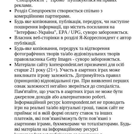
реклами.
Розділ Спецпроекти створюється спільно з
комерційними партнерами.
Будь яке копіювання, публікація, передрук, чи наступне
поширення інформації, що містить посилання на
"Інтерфакс-Україна", EPA / UPG, суворо забороняється.
Власник веб-сторінки в розділі Я-Корреспондент є автор
публікації.
Будь-яке копіювання, передрук та відтворення
фотографічних творів та/або аудіовізуальних творів
правовласника Getty Images - суворо забороняється.
Матеріали сайту korrespondent.net призначені для осіб
старше 21 року (21+). Участь в азартних іграх може
викликати ігрову залежність. Дотримуйтесь правил
(принципів) відповідальної гри. При виявленні перших
ознак залежності негайно зверніться до спеціаліста.
Пам'ятайте, що участь в азартних іграх не може бути
джерелом доходів або альтернативою роботі.
Інформаційний ресурс korrespondent.net не проводить
ігри на реальні та/або віртуальні гроші, також сайт не
приймає ні в якій формі оплату ставок та інших
платежів, які пов’язані/можуть бути пов’язані з
азартними іграми, букмекерами чи тоталізаторами. Будь-
які матеріали на інформаційному ресурсі