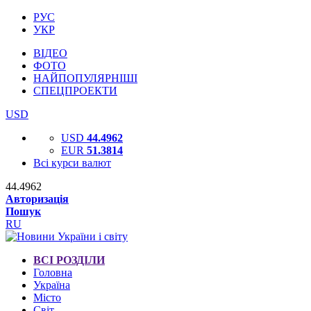
РУС
УКР
ВІДЕО
ФОТО
НАЙПОПУЛЯРНІШІ
СПЕЦПРОЕКТИ
USD
USD
44.4962
EUR
51.3814
Всі курси валют
44.4962
Авторизація
Пошук
RU
ВСІ РОЗДІЛИ
Головна
Україна
Місто
Світ