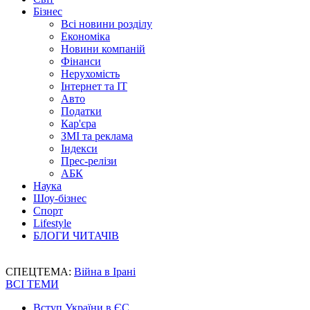
Бізнес
Всі новини розділу
Економіка
Новини компаній
Фінанси
Нерухомість
Інтернет та IT
Авто
Податки
Кар'єра
ЗМІ та реклама
Індекси
Прес-релізи
АБК
Наука
Шоу-бізнес
Спорт
Lifestyle
БЛОГИ ЧИТАЧІВ
СПЕЦТЕМА:
Війна в Ірані
ВСІ ТЕМИ
Вступ України в ЄС