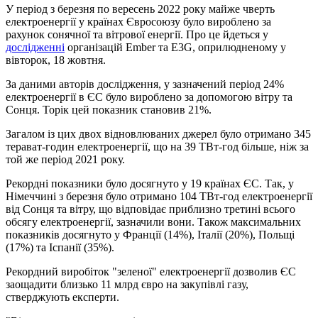
У період з березня по вересень 2022 року майже чверть
електроенергії у країнах Євросоюзу було вироблено за
рахунок сонячної та вітрової енергії. Про це йдеться у
дослідженні
організацій Ember та E3G, оприлюдненому у
вівторок, 18 жовтня.
За даними авторів дослідження, у зазначений період 24%
електроенергії в ЄС було вироблено за допомогою вітру та
Сонця. Торік цей показник становив 21%.
Загалом із цих двох відновлюваних джерел було отримано 345
терават-годин електроенергії, що на 39 ТВт-год більше, ніж за
той же період 2021 року.
Рекордні показники було досягнуто у 19 країнах ЄС. Так, у
Німеччині з березня було отримано 104 ТВт-год електроенергії
від Сонця та вітру, що відповідає приблизно третині всього
обсягу електроенергії, зазначили вони. Також максимальних
показників досягнуто у Франції (14%), Італії (20%), Польщі
(17%) та Іспанії (35%).
Рекордний виробіток "зеленої" електроенергії дозволив ЄС
заощадити близько 11 млрд євро на закупівлі газу,
стверджують експерти.