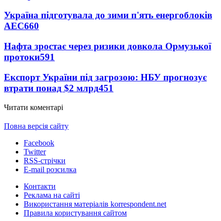
Україна підготувала до зими п'ять енергоблоків
АЕС
660
Нафта зростає через ризики довкола Ормузької
протоки
591
Експорт України під загрозою: НБУ прогнозує
втрати понад $2 млрд
451
Читати коментарі
Повна версія сайту
Facebook
Twitter
RSS-стрічки
E-mail розсилка
Контакти
Реклама на сайті
Використання матеріалів korrespondent.net
Правила користування сайтом