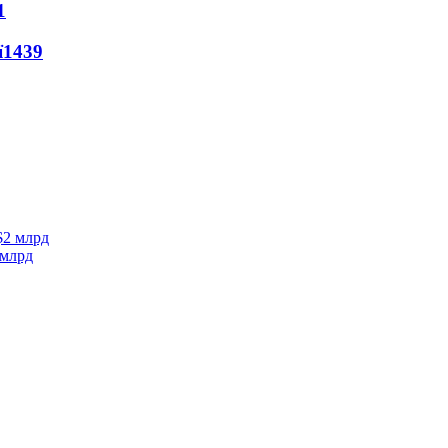
1
ї
1439
 млрд