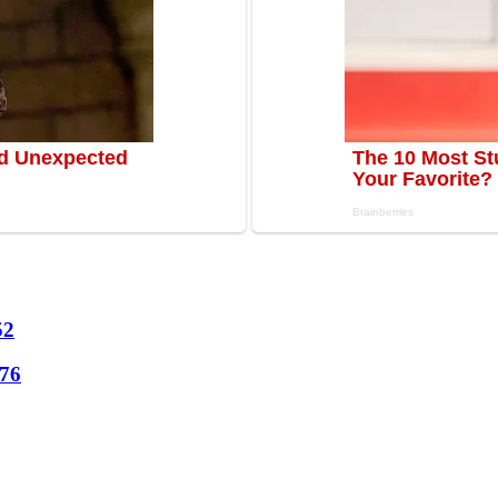
52
76