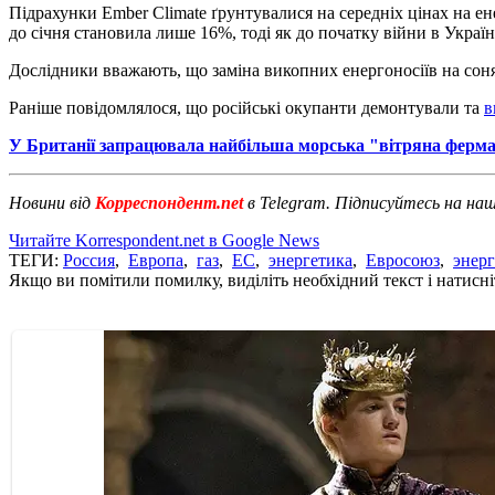
Підрахунки Ember Climate ґрунтувалися на середніх цінах на ене
до січня становила лише 16%, тоді як до початку війни в Украї
Дослідники вважають, що заміна викопних енергоносіїв на соня
Раніше повідомлялося, що російські окупанти демонтували та
в
У Британії запрацювала найбільша морська "вітряна ферм
Новини від
Корреспондент.net
в Telegram. Підписуйтесь на на
Читайте Korrespondent.net в Google News
ТЕГИ:
Россия
,
Европа
,
газ
,
ЕС
,
энергетика
,
Евросоюз
,
энер
Якщо ви помітили помилку, виділіть необхідний текст і натисніт