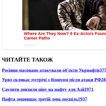
ЧИТАЙТЕ ТАКОЖ
Росіяни масовано атакували об'єкти Укрнафти
37
Уряд скликає зустрічі з бізнесом після атаки РФ
28
Саудити знизили ціну на нафту для Азії
1971
Нафта дешевшає третій день поспіль
1937