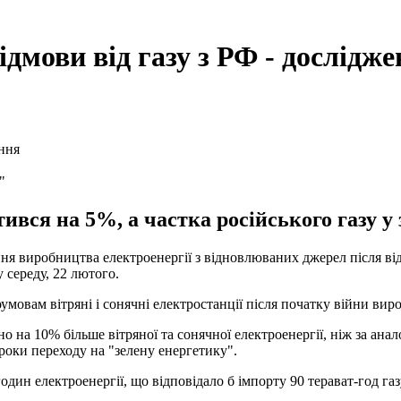
дмови від газу з РФ - дослідж
"
тився на 5%, а частка російського газу 
виробництва електроенергії з відновлюваних джерел після відмов
 середу, 22 лютого.
ам вітряні і сонячні електростанції після початку війни виробил
но на 10% більше вітряної та сонячної електроенергії, ніж за ан
 роки переходу на "зелену енергетику".
годин електроенергії, що відповідало б імпорту 90 терават-год га