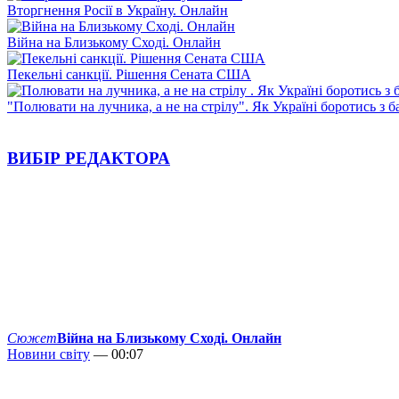
Вторгнення Росії в Україну. Онлайн
Війна на Близькому Сході. Онлайн
Пекельні санкції. Рішення Сената США
"Полювати на лучника, а не на стрілу". Як Україні боротись з 
ВИБІР РЕДАКТОРА
Сюжет
Війна на Близькому Сході. Онлайн
Новини світу
— 00:07