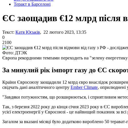
Теракт в Барселоні
ЄС заощадив €12 млрд після ві
Текст:
Катя Юськів
, 22 лютого 2023, 13:35
0
2100
Фото: ДТЭК
Європа рекордними темпами переходить на "зелену енергетику
За минулий рік імпорт газу до ЄС скоро
Країни Євросоюзу заощадили 12 млрд євро внаслідок розширення 
свідчать дані аналітичного центру
Ember Climate
, оприлюднені у
"Завдяки потужностям, що розширюються, і сприятливим метеоумов
Так, з березня 2022 року до кінця січня 2023 року в ЄС виробле
усієї електроенергії у Євросоюзі - це найвищий показник за всі
Загалом за вказані місяці було додатково вироблено 50 терават-