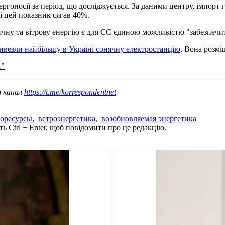
ргоносії за період, що досліджується. За даними центру, імпорт г
ні цей показник сягав 40%.
чну та вітрову енергію є для ЄС єдиною можливістю "забезпечит
ивезли найбільшу в Україні сонячну електростанцію
. Вона розмі
а"
ш канал
https://t.me/korrespondentnet
горесурсы
,
ветроэнергетика
,
возобновляемая энергетика
ь Ctrl + Enter, щоб повідомити про це редакцію.