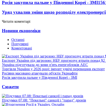
Росія закупила пальне у Південної Кореї - ЗМІ
156
Уряд ухвалив зміни щодо розподілу електроенергі
Читати коментарі
Новини економіки
Останні
Популярні
Коментовані
Експорт України під загрозою: НБУ прогнозує втрати понад $2
Україна підготувала до зими п'ять енергоблоків АЕС
Торгівля України у 2026 році: імпорт удвічі перевищив експорт
Росіяни масовано атакували об'єкти Укрнафти
Росія закупила пальне у Південної Кореї - ЗМІ
Сюжети
Підсумки 07.08: "Пекельні" санкції і "парад" дронів