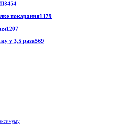
МІ
3454
 яке покарання
1379
пня
1207
ку у 3,5 раза
569
 максимуму