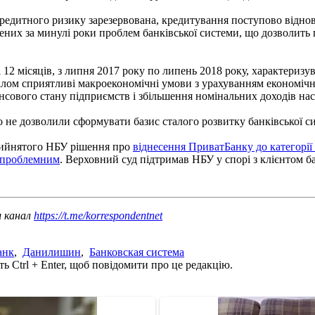
 кредитного ризику зарезервована, кредитування поступово відн
х за минулі роки проблем банківської системи, що дозволить по
 12 місяців, з липня 2017 року по липень 2018 року, характеризу
алом сприятливі макроекономічні умови з урахуванням економічн
ансового стану підприємств і збільшення номінальних доходів на
що не дозволили сформувати базис сталого розвитку банківської с
рийнятого НБУ рішення про
віднесення ПриватБанку до категорі
 проблемним
. Верховний суд підтримав НБУ у спорі з клієнтом б
ш канал
https://t.me/korrespondentnet
анк
,
Данилишин
,
Банковская система
ь Ctrl + Enter, щоб повідомити про це редакцію.