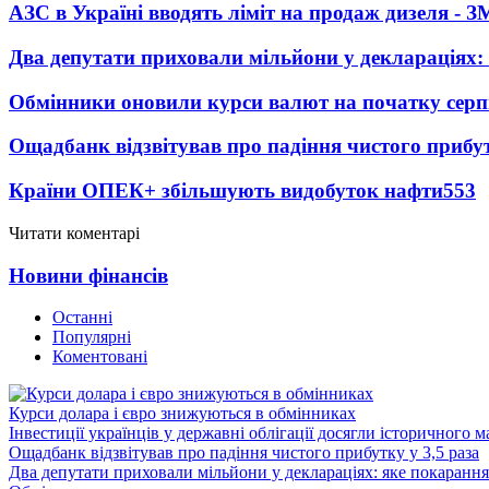
АЗС в Україні вводять ліміт на продаж дизеля - З
Два депутати приховали мільйони у деклараціях:
Обмінники оновили курси валют на початку сер
Ощадбанк відзвітував про падіння чистого прибут
Країни ОПЕК+ збільшують видобуток нафти
553
Читати коментарі
Новини фінансів
Останні
Популярні
Коментовані
Курси долара і євро знижуються в обмінниках
Інвестиції українців у державні облігації досягли історичного
Ощадбанк відзвітував про падіння чистого прибутку у 3,5 раза
Два депутати приховали мільйони у деклараціях: яке покарання