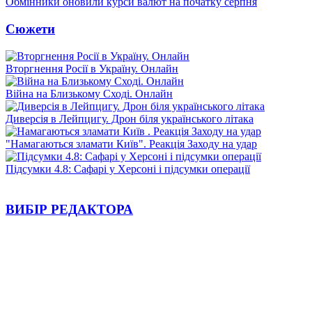
Обмінники оновили курси валют на початку серпня
Сюжети
Вторгнення Росії в Україну. Онлайн
Війна на Близькому Сході. Онлайн
Диверсія в Лейпцигу. Дрон біля українського літака
"Намагаються зламати Київ". Реакція Заходу на удар
Підсумки 4.8: Сафарі у Херсоні і підсумки операції
ВИБІР РЕДАКТОРА