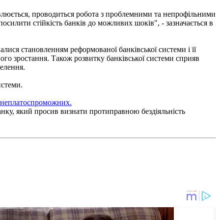
овлюється, проводиться робота з проблемними та непрофільними
силити стійкість банків до можливих шоків", - зазначається в
валися становленням реформованої банківської системи і її
ого зростання. Також розвитку банківської системи сприяв
селення.
истеми.
ї неплатоспроможних.
анку, який просив визнати протиправною бездіяльність