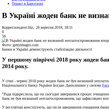
Теракт в Барселоні
В Україні жоден банк не визн
Корреспондент.biz, 26 вересня 2018, 18:11
0
56
Фото: gettyimages.com
Банки в Україні демонструють стабілізацію діяльності
У першому півріччі 2018 року жоден ба
2014 року.
У січні - червні 2018 року жоден банк не був визнаний неплато
Національного банку України Богдан Данилишин у своєму
Fac
"Рада підкреслила, що на сьогодні завершився процес очищення
банк не був визнаний неплатоспроможним, що зафіксовано вперш
У регуляторі констатують, що після завершення очищення банкі