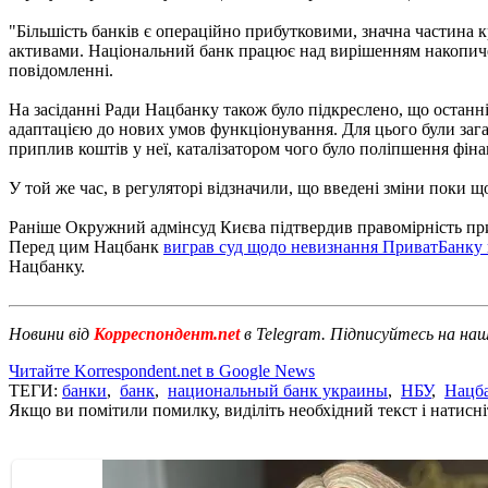
"Більшість банків є операційно прибутковими, значна частина
активами. Національний банк працює над вирішенням накопичени
повідомленні.
На засіданні Ради Нацбанку також було підкреслено, що останні
адаптацією до нових умов функціонування. Для цього були заг
приплив коштів у неї, каталізатором чого було поліпшення фін
У той же час, в регуляторі відзначили, що введені зміни поки 
Раніше Окружний адмінсуд Києва підтвердив правомірність п
Перед цим Нацбанк
виграв суд щодо невизнання ПриватБанку
Нацбанку.
Новини від
Корреспондент.net
в Telegram. Підписуйтесь на на
Читайте Korrespondent.net в Google News
ТЕГИ:
банки
,
банк
,
национальный банк украины
,
НБУ
,
Нацб
Якщо ви помітили помилку, виділіть необхідний текст і натисніт