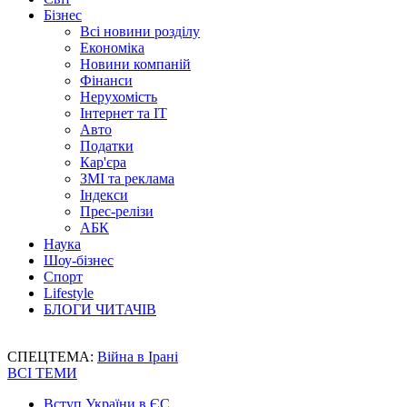
Бізнес
Всі новини розділу
Економіка
Новини компаній
Фінанси
Нерухомість
Інтернет та IT
Авто
Податки
Кар'єра
ЗМІ та реклама
Індекси
Прес-релізи
АБК
Наука
Шоу-бізнес
Спорт
Lifestyle
БЛОГИ ЧИТАЧІВ
СПЕЦТЕМА:
Війна в Ірані
ВСІ ТЕМИ
Вступ України в ЄС