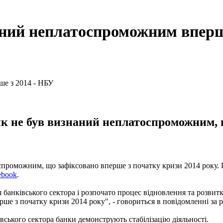
аний неплатоспроможним вперш
нк не був визнаний неплатоспроможним, 
спроможним, що зафіксовано вперше з початку кризи 2014 року. П
ebook
.
 банківського сектора і розпочато процес відновлення та розвитк
е з початку кризи 2014 року", - говориться в повідомленні за р
вського сектора банки демонструють стабілізацію діяльності.