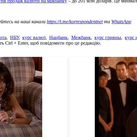
отив продаж валюти на міжбанку
– до 201 млн доларів. Це мінімал
уйтесь на наші канали
https://t.me/korrespondentnet
та
WhatsApp
юта
,
НБУ
,
курс валют
,
Нацбанк
,
Межбанк
,
курс гривны
,
курс 
ь Ctrl + Enter, щоб повідомити про це редакцію.