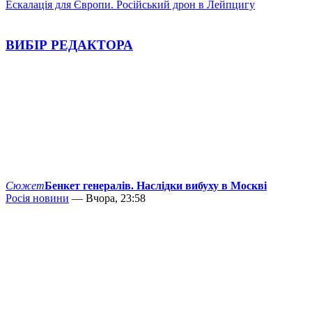
Ескалація для Європи. Російський дрон в Лейпцигу
ВИБІР РЕДАКТОРА
Сюжет
Бенкет генералів. Наслідки вибуху в Москві
Росія новини
— Вчора, 23:58