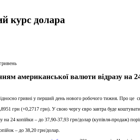
ий курс долара
 гривень
ям американської валюти відразу на 24 
відносно гривні у перший день нового робочого тижня. Про це с
,8951 грн (+0,2717 грн). У свою чергу євро завтра буде коштувати
на 24 копійки – до 37,90-37,93 грн/долар (купівля-продаж) порі
опійок – до 38,20 грн/долар.