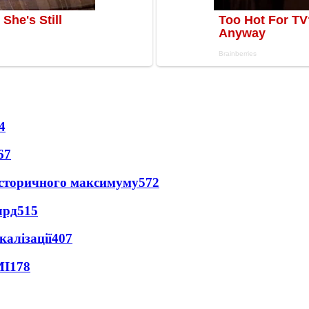
4
67
и історичного максимуму
572
лрд
515
алізації
407
МІ
178