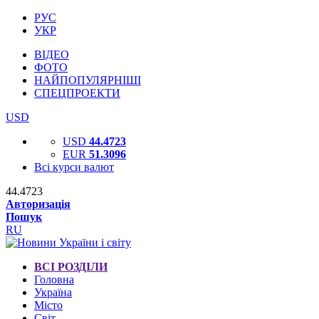
РУС
УКР
ВІДЕО
ФОТО
НАЙПОПУЛЯРНІШІ
СПЕЦПРОЕКТИ
USD
USD
44.4723
EUR
51.3096
Всі курси валют
44.4723
Авторизація
Пошук
RU
ВСІ РОЗДІЛИ
Головна
Україна
Місто
Світ