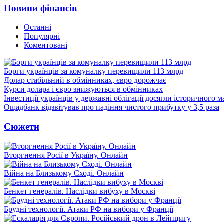
Новини фінансів
Останні
Популярні
Коментовані
Борги українців за комуналку перевищили 113 млрд
Долар стабільний в обмінниках, євро дорожчає
Курси долара і євро знижуються в обмінниках
Інвестиції українців у державні облігації досягли історичного
Ощадбанк відзвітував про падіння чистого прибутку у 3,5 раза
Сюжети
Вторгнення Росії в Україну. Онлайн
Війна на Близькому Сході. Онлайн
Бенкет генералів. Наслідки вибуху в Москві
Брудні технології. Атаки РФ на вибори у Франції