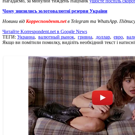
Нагадаємо, за минулий тиждень Нацбанк
ушосте поспіль скор
Чому знизились золотовалютні резерви України
Новини від
Корреспондент.net
в Telegram та WhatsApp. Підпис
Читайте Korrespondent.net в Google News
ТЕГИ:
Украина
,
валютный рынок
,
гривна
,
доллар
,
евро
,
вал
Якщо ви помітили помилку, виділіть необхідний текст і натисніт