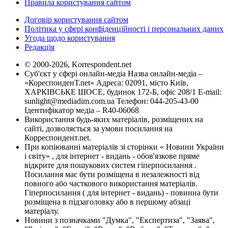
Правила користування сайтом
Договір користування сайтом
Політика у сфері конфіденційності і персональних даних
Угода щодо користування
Редакція
© 2000-2026, Korrespondent.net
Суб'єкт у сфері онлайн-медіа Назва онлайн-медіа –
«КореспонденТ.net» Адреса: 02091, місто Київ,
ХАРКІВСЬКЕ ШОСЕ, будинок 172-Б, офіс 208/1 E-mail:
sunlight@mediadim.com.ua
Телефон: 044-205-43-00
Ідентифікатор медіа – R40-06068
Використання будь-яких матеріалів, розміщених на
сайті, дозволяється за умови посилання на
Корреспондент.net.
При копіюванні матеріалів зі сторінки « Новини України
і світу» , для інтернет - видань - обов'язкове пряме
відкрите для пошукових систем гіперпосилання .
Посилання має бути розміщена в незалежності від
повного або часткового використання матеріалів.
Гіперпосилання ( для інтернет - видань) - повинна бути
розміщена в підзаголовку або в першому абзаці
матеріалу.
Новини з позначками "Думка", "Експертиза", "Заява",