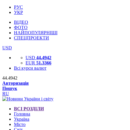
РУС
УКР
ВІДЕО
ФОТО
НАЙПОПУЛЯРНІШІ
СПЕЦПРОЕКТИ
USD
USD
44.4942
EUR
51.3366
Всі курси валют
44.4942
Авторизація
Пошук
RU
ВСІ РОЗДІЛИ
Головна
Україна
Місто
Світ