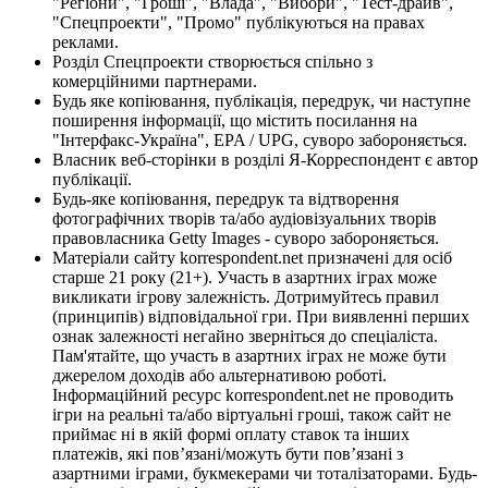
"Регіони", "Гроші", "Влада", "Вибори", "Тест-драйв",
"Спецпроекти", "Промо" публікуються на правах
реклами.
Розділ Спецпроекти створюється спільно з
комерційними партнерами.
Будь яке копіювання, публікація, передрук, чи наступне
поширення інформації, що містить посилання на
"Інтерфакс-Україна", EPA / UPG, суворо забороняється.
Власник веб-сторінки в розділі Я-Корреспондент є автор
публікації.
Будь-яке копіювання, передрук та відтворення
фотографічних творів та/або аудіовізуальних творів
правовласника Getty Images - суворо забороняється.
Матеріали сайту korrespondent.net призначені для осіб
старше 21 року (21+). Участь в азартних іграх може
викликати ігрову залежність. Дотримуйтесь правил
(принципів) відповідальної гри. При виявленні перших
ознак залежності негайно зверніться до спеціаліста.
Пам'ятайте, що участь в азартних іграх не може бути
джерелом доходів або альтернативою роботі.
Інформаційний ресурс korrespondent.net не проводить
ігри на реальні та/або віртуальні гроші, також сайт не
приймає ні в якій формі оплату ставок та інших
платежів, які пов’язані/можуть бути пов’язані з
азартними іграми, букмекерами чи тоталізаторами. Будь-