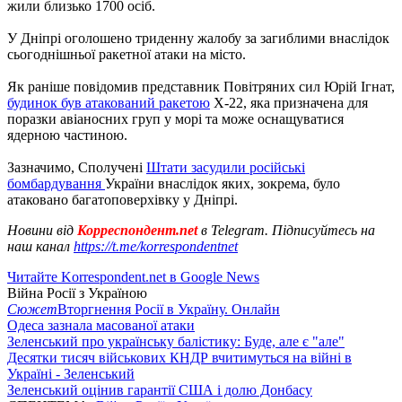
жили близько 1700 осіб.
У Дніпрі оголошено триденну жалобу за загиблими внаслідок
сьогоднішньої ракетної атаки на місто.
Як раніше повідомив представник Повітряних сил Юрій Ігнат,
будинок був атакований ракетою
Х-22, яка призначена для
поразки авіаносних груп у морі та може оснащуватися
ядерною частиною.
Зазначимо, Сполучені
Штати засудили російські
бомбардування
України внаслідок яких, зокрема, було
атаковано багатоповерхівку у Дніпрі.
Новини від
Корреспондент.net
в Telegram. Підписуйтесь на
наш канал
https://t.me/korrespondentnet
Читайте Korrespondent.net в Google News
Війна Росії з Україною
Сюжет
Вторгнення Росії в Україну. Онлайн
Одеса зазнала масованої атаки
Зеленський про українську балістику: Буде, але є "але"
Десятки тисяч військових КНДР вчитимуться на війні в
Україні - Зеленський
Зеленський оцінив гарантії США і долю Донбасу