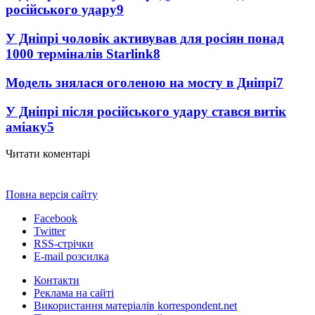
російського удару
9
У Дніпрі чоловік активував для росіян понад
1000 терміналів Starlink
8
Модель знялася оголеною на мосту в Дніпрі
7
У Дніпрі після російського удару стався витік
аміаку
5
Читати коментарі
Повна версія сайту
Facebook
Twitter
RSS-стрічки
E-mail розсилка
Контакти
Реклама на сайті
Використання матеріалів korrespondent.net