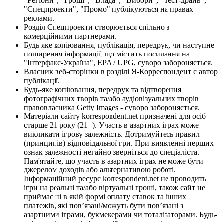
"Регіони", "Гроші", "Влада", "Вибори", "Тест-драйв",
"Спецпроекти", "Промо" публікуються на правах
реклами.
Розділ Спецпроекти створюється спільно з
комерційними партнерами.
Будь яке копіювання, публікація, передрук, чи наступне
поширення інформації, що містить посилання на
"Інтерфакс-Україна", EPA / UPG, суворо забороняється.
Власник веб-сторінки в розділі Я-Корреспондент є автор
публікації.
Будь-яке копіювання, передрук та відтворення
фотографічних творів та/або аудіовізуальних творів
правовласника Getty Images - суворо забороняється.
Матеріали сайту korrespondent.net призначені для осіб
старше 21 року (21+). Участь в азартних іграх може
викликати ігрову залежність. Дотримуйтесь правил
(принципів) відповідальної гри. При виявленні перших
ознак залежності негайно зверніться до спеціаліста.
Пам'ятайте, що участь в азартних іграх не може бути
джерелом доходів або альтернативою роботі.
Інформаційний ресурс korrespondent.net не проводить
ігри на реальні та/або віртуальні гроші, також сайт не
приймає ні в якій формі оплату ставок та інших
платежів, які пов’язані/можуть бути пов’язані з
азартними іграми, букмекерами чи тоталізаторами. Будь-