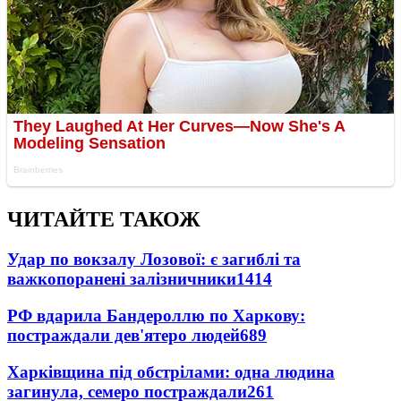
ЧИТАЙТЕ ТАКОЖ
Удар по вокзалу Лозової: є загиблі та
важкопоранені залізничники
1414
РФ вдарила Бандероллю по Харкову:
постраждали дев'ятеро людей
689
Харківщина під обстрілами: одна людина
загинула, семеро постраждали
261