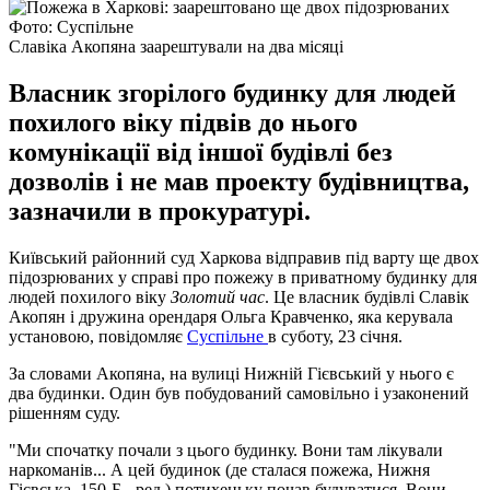
Фото: Суспільне
Славіка Акопяна заарештували на два місяці
Власник згорілого будинку для людей
похилого віку підвів до нього
комунікації від іншої будівлі без
дозволів і не мав проекту будівництва,
зазначили в прокуратурі.
Київський районний суд Харкова відправив під варту ще двох
підозрюваних у справі про пожежу в приватному будинку для
людей похилого віку
Золотий час
. Це власник будівлі Славік
Акопян і дружина орендаря Ольга Кравченко, яка керувала
установою, повідомляє
Суспільне
в суботу, 23 січня.
За словами Акопяна, на вулиці Нижній Гієвський у нього є
два будинки. Один був побудований самовільно і узаконений
рішенням суду.
"Ми спочатку почали з цього будинку. Вони там лікували
наркоманів... А цей будинок (де сталася пожежа, Нижня
Гієвська, 150-Б - ред.) потихеньку почав будуватися. Вони