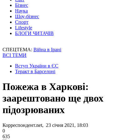
Бізнес
Наука
Шоу-бізнес
Спорт
Lifestyle
БЛОГИ ЧИТАЧІВ
СПЕЦТЕМА:
Війна в Ірані
ВСІ ТЕМИ
Вступ України в ЄС
Теракт в Барселоні
Пожежа в Харкові:
заарештовано ще двох
підозрюваних
Корреспондент.net, 23 січня 2021, 18:03
0
635