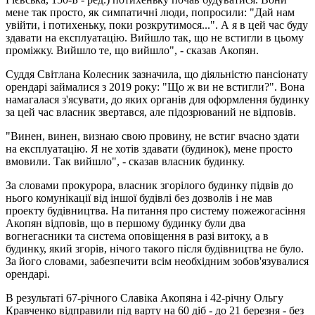
мене так просто, як симпатичні люди, попросили: "Дай нам
увійти, і потихеньку, поки розкрутимося...". А я в цей час буду
здавати на експлуатацію. Вийшло так, що не встигли в цьому
проміжку. Вийшло те, що вийшло", - сказав Акопян.
Суддя Світлана Колесник зазначила, що діяльністю пансіонату
орендарі займалися з 2019 року: "Що ж ви не встигли?". Вона
намагалася з'ясувати, до яких органів для оформлення будинку
за цей час власник звертався, але підозрюваний не відповів.
"Винен, винен, визнаю свою провину, не встиг вчасно здати
на експлуатацію. Я не хотів здавати (будинок), мене просто
вмовили. Так вийшло", - сказав власник будинку.
За словами прокурора, власник згорілого будинку підвів до
нього комунікації від іншої будівлі без дозволів і не мав
проекту будівництва. На питання про систему пожежогасіння
Акопян відповів, що в першому будинку були два
вогнегасники та система оповіщення в разі витоку, а в
будинку, який згорів, нічого такого після будівництва не було.
За його словами, забезпечити всім необхідним зобов'язувалися
орендарі.
В результаті 67-річного Славіка Акопяна і 42-річну Ольгу
Кравченко відправили під варту на 60 діб - до 21 березня - без