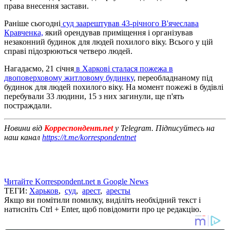
права внесення застави.
Раніше сьогодні
суд заарештував 43-річного В'ячеслава
Кравченка,
який орендував приміщення і організував
незаконний будинок для людей похилого віку. Всього у цій
справі підозрюються четверо людей.
Нагадаємо, 21 січня
в Харкові сталася пожежа в
двоповерховому житловому будинку
, переобладнаному під
будинок для людей похилого віку. На момент пожежі в будівлі
перебували 33 людини, 15 з них загинули, ще п'ять
постраждали.
Новини від
Корреспондент.net
у Telegram. Підписуйтесь на
наш канал
https://t.me/korrespondentnet
Читайте Korrespondent.net в Google News
ТЕГИ:
Харьков
,
суд
,
арест
,
аресты
Якщо ви помітили помилку, виділіть необхідний текст і
натисніть Ctrl + Enter, щоб повідомити про це редакцію.