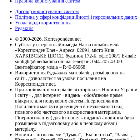
Правила користування сайтом
Договір користування сайтом
Політика у сфері конфіденційності і персональних даних
Угода щодо користування
Редакція
© 2000-2026, Korrespondent.net
Суб'єкт у сфері онлайн-медіа Назва онлайн-медіа –
«КореспонденТ.net» Адреса: 02091, місто Київ,
ХАРКІВСЬКЕ ШОСЕ, будинок 172-Б, офіс 208/1 E-mail:
sunlight@mediadim.com.ua
Телефон: 044-205-43-00
Ідентифікатор медіа – R40-06068
Використання будь-яких матеріалів, розміщених на
сайті, дозволяється за умови посилання на
Корреспондент.net.
При копіюванні матеріалів зі сторінки « Новини України
і світу» , для інтернет - видань - обов'язкове пряме
відкрите для пошукових систем гіперпосилання .
Посилання має бути розміщена в незалежності від
повного або часткового використання матеріалів.
Гіперпосилання ( для інтернет - видань) - повинна бути
розміщена в підзаголовку або в першому абзаці
матеріалу.
Новини з позначками "Думка", "Експертиза", "Заява",