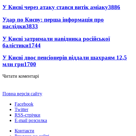
У Києві через атаку стався витік аміаку
3886
Удар по Києву: перша інформація про
наслідки
3833
У Києві затримали навідника російської
балістики
1744
У Києві двоє пенсіонерів віддали шахраям 12,5
млн грн
1700
Читати коментарі
Повна версія сайту
Facebook
Twitter
RSS-стрічки
E-mail розсилка
Контакти