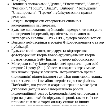
Новини з позначками "Думка", "Експертиза", "Заява",
"Регіони", "Гроші", "Влада", "Вибори", "Тест-драйв",
"Спецпроекти", "Промо" публікуються на правах
реклами.
Розділ Спецпроекти створюється спільно з
комерційними партнерами.
Будь яке копіювання, публікація, передрук, чи наступне
поширення інформації, що містить посилання на
"Інтерфакс-Україна", EPA / UPG, суворо забороняється.
Власник веб-сторінки в розділі Я-Корреспондент є автор
публікації.
Будь-яке копіювання, передрук та відтворення
фотографічних творів та/або аудіовізуальних творів
правовласника Getty Images - суворо забороняється.
Матеріали сайту korrespondent.net призначені для осіб
старше 21 року (21+). Участь в азартних іграх може
викликати ігрову залежність. Дотримуйтесь правил
(принципів) відповідальної гри. При виявленні перших
ознак залежності негайно зверніться до спеціаліста.
Пам'ятайте, що участь в азартних іграх не може бути
джерелом доходів або альтернативою роботі.
Інформаційний ресурс korrespondent.net не проводить
ігри на реальні та/або віртуальні гроші, також сайт не
приймає ні в якій формі оплату ставок та інших