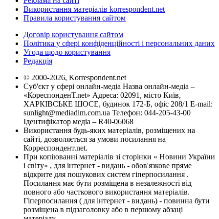
Реклама на сайті
Використання матеріалів korrespondent.net
Правила користування сайтом
Договір користування сайтом
Політика у сфері конфіденційності і персональних даних
Угода щодо користування
Редакція
© 2000-2026, Korrespondent.net
Суб'єкт у сфері онлайн-медіа Назва онлайн-медіа –
«КореспонденТ.net» Адреса: 02091, місто Київ,
ХАРКІВСЬКЕ ШОСЕ, будинок 172-Б, офіс 208/1 E-mail:
sunlight@mediadim.com.ua
Телефон: 044-205-43-00
Ідентифікатор медіа – R40-06068
Використання будь-яких матеріалів, розміщених на
сайті, дозволяється за умови посилання на
Корреспондент.net.
При копіюванні матеріалів зі сторінки « Новини України
і світу» , для інтернет - видань - обов'язкове пряме
відкрите для пошукових систем гіперпосилання .
Посилання має бути розміщена в незалежності від
повного або часткового використання матеріалів.
Гіперпосилання ( для інтернет - видань) - повинна бути
розміщена в підзаголовку або в першому абзаці
матеріалу.