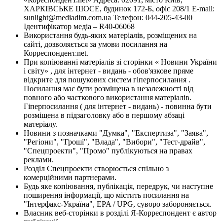
ХАРКІВСЬКЕ ШОСЕ, будинок 172-Б, офіс 208/1 E-mail:
sunlight@mediadim.com.ua
Телефон: 044-205-43-00
Ідентифікатор медіа – R40-06068
Використання будь-яких матеріалів, розміщених на
сайті, дозволяється за умови посилання на
Корреспондент.net.
При копіюванні матеріалів зі сторінки « Новини України
і світу» , для інтернет - видань - обов'язкове пряме
відкрите для пошукових систем гіперпосилання .
Посилання має бути розміщена в незалежності від
повного або часткового використання матеріалів.
Гіперпосилання ( для інтернет - видань) - повинна бути
розміщена в підзаголовку або в першому абзаці
матеріалу.
Новини з позначками "Думка", "Експертиза", "Заява",
"Регіони", "Гроші", "Влада", "Вибори", "Тест-драйв",
"Спецпроекти", "Промо" публікуються на правах
реклами.
Розділ Спецпроекти створюється спільно з
комерційними партнерами.
Будь яке копіювання, публікація, передрук, чи наступне
поширення інформації, що містить посилання на
"Інтерфакс-Україна", EPA / UPG, суворо забороняється.
Власник веб-сторінки в розділі Я-Корреспондент є автор