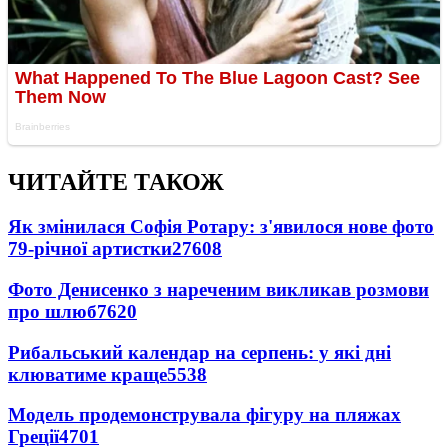
ЧИТАЙТЕ ТАКОЖ
Як змінилася Софія Ротару: з'явилося нове фото
79-річної артистки
27608
Фото Денисенко з нареченим викликав розмови
про шлюб
7620
Рибальський календар на серпень: у які дні
клюватиме краще
5538
Модель продемонструвала фігуру на пляжах
Греції
4701