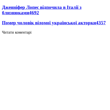
Дженніфер Лопес відпочила в Італії з
близнюками
4692
Помер чоловік відомої української акторки
4357
Читати коментарі