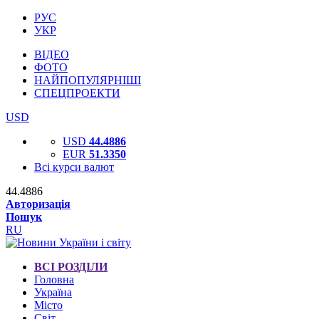
РУС
УКР
ВІДЕО
ФОТО
НАЙПОПУЛЯРНІШІ
СПЕЦПРОЕКТИ
USD
USD
44.4886
EUR
51.3350
Всі курси валют
44.4886
Авторизація
Пошук
RU
ВСІ РОЗДІЛИ
Головна
Україна
Місто
Світ