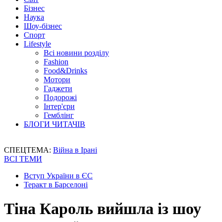
Бізнес
Наука
Шоу-бізнес
Спорт
Lifestyle
Всі новини розділу
Fashion
Food&Drinks
Мотори
Гаджети
Подорожі
Інтер'єри
Гемблінг
БЛОГИ ЧИТАЧІВ
СПЕЦТЕМА:
Війна в Ірані
ВСІ ТЕМИ
Вступ України в ЄС
Теракт в Барселоні
Тіна Кароль вийшла із шоу