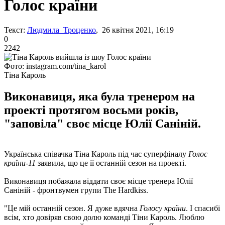
Голос країни
Текст:
Людмила Троценко
, 26 квітня 2021, 16:19
0
2242
Фото: instagram.com/tina_karol
Тіна Кароль
Виконавиця, яка була тренером на
проекті протягом восьми років,
"заповіла" своє місце Юлії Саніній.
Українська співачка Тіна Кароль під час суперфіналу
Голос
країни-11
заявила, що це її останній сезон на проекті.
Виконавиця побажала віддати своє місце тренера Юлії
Саніній - фронтвумен групи The Hardkiss.
"Це мій останній сезон. Я дуже вдячна
Голосу країни
. І спасибі
всім, хто довіряв свою долю команді Тіни Кароль. Люблю