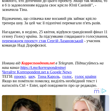
кожного, хто дотичний до цього проекту. Якщо так можна, то
я б із задоволенням віддала своє крісло Юлії Саніній", -
зазначила Тіна.
Відзначимо, що співачка вже восьмий рік займає крісло
тренера шоу. За цей час її підопічні перемагали п'ять разів.
Нагадаємо, в неділю, 25 квітня, відбувся грандіозний фінал 11
сезону
Голосу країни.
За підсумками глядацького голосування,
переможцем проекту став Сергій Лазановський
- учасник
команди Наді Дорофєєвої.
Новини від
Корреспондент.net
в Telegram. Підписуйтесь на
наш канал
https://t.me/korrespondentnet
Читайте Korrespondent.net в Google News
ТЕГИ:
проект
,
шоу
,
Тина Кароль
,
голос
,
голос країни
Якщо ви помітили помилку, виділіть необхідний текст і
натисніть Ctrl + Enter, щоб повідомити про це редакцію.