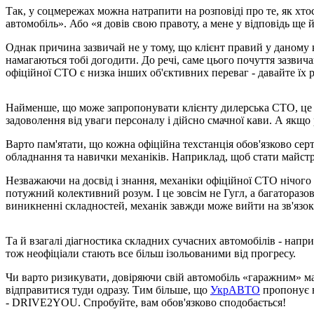
Так, у соцмережах можна натрапити на розповіді про те, як хто
автомобіль». Або «я довів свою правоту, а мене у відповідь ще 
Однак причина зазвичай не у тому, що клієнт правий у даному к
намагаються тобі догодити. До речі, саме цього почуття зазвич
офіційної СТО є низка інших об'єктивних переваг - давайте їх 
Найменше, що може запропонувати клієнту дилерська СТО, це к
задоволення від уваги персоналу і дійсно смачної кави. А якщо
Варто пам'ятати, що кожна офіційна техстанція обов'язково се
обладнання та навички механіків. Наприклад, щоб стати майстро
Незважаючи на досвід і знання, механіки офіційної СТО нічого
потужний колективний розум. І це зовсім не Гугл, а багаторазов
виникненні складностей, механік завжди може вийти на зв'язок
Та й взагалі діагностика складних сучасних автомобілів - напр
тож неофіціали стають все більш ізольованими від прогресу.
Чи варто ризикувати, довіряючи свій автомобіль «гаражним» м
відправитися туди одразу. Тим більше, що
УкрАВТО
пропонує н
- DRIVE2YOU. Спробуйте, вам обов'язково сподобається!