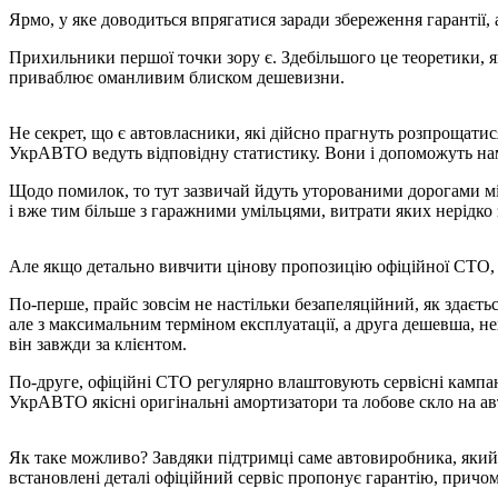
Ярмо, у яке доводиться впрягатися заради збереження гарантії
Прихильники першої точки зору є. Здебільшого це теоретики, як
приваблює оманливим блиском дешевизни.
Не секрет, що є автовласники, які дійсно прагнуть розпрощатис
УкрАВТО ведуть відповідну статистику. Вони і допоможуть нам
Щодо помилок, то тут зазвичай йдуть уторованими дорогами мі
і вже тим більше з гаражними умільцями, витрати яких нерідко з
Але якщо детально вивчити цінову пропозицію офіційної СТО, то
По-перше, прайс зовсім не настільки безапеляційний, як здаєть
але з максимальним терміном експлуатації, а друга дешевша, нех
він завжди за клієнтом.
По-друге, офіційні СТО регулярно влаштовують сервісні кампан
УкрАВТО якісні оригінальні амортизатори та лобове скло на авт
Як таке можливо? Завдяки підтримці саме автовиробника, який п
встановлені деталі офіційний сервіс пропонує гарантію, причом