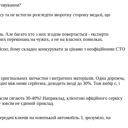
уговування?
у та не встигли розгледіти зворотну сторону медалі, що
ь. Але багато хто з них згодом повертається - експерти
них переконань на чужих, а не на власних помилках.
ійсно, йому складно конкурувати за цінами з неофіційними СТО
и оригінальних запчастин і витратних матеріалів. Одна дорожча,
іні між ними серйозна, доходить іноді до 30%. Тож вибір є, і
сом сягають 30-40%! Наприклад, клієнтові офіційного сервісу
е зовсім не єдиний приклад.
редачі ключів на новенький автомобіль. І, зрозуміло, на