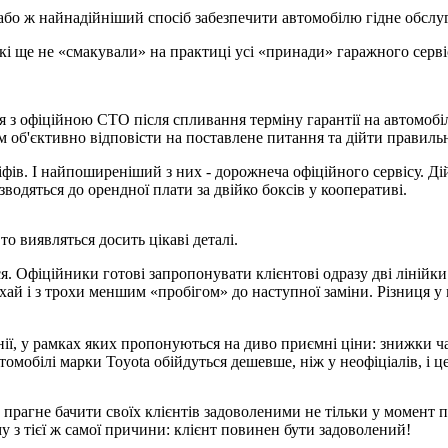
, або ж найнадійніший спосіб забезпечити автомобілю гідне обсл
і ще не «смакували» на практиці усі «принади» гаражного сервіс
я з офіційною СТО після спливання терміну гарантії на автомобіл
 об'єктивно відповісти на поставлене питання та дійти правиль
фів. І найпоширеніший з них - дорожнеча офіційного сервісу. Д
водяться до орендної плати за двійко боксів у кооперативі.
 виявляться досить цікаві деталі.
ся. Офіційники готові запропонувати клієнтові одразу дві лінійк
ай і з трохи меншим «пробігом» до наступної заміни. Різниця у ц
ії, у рамках яких пропонуються на диво приємні ціни: знижки ча
омобілі марки Toyota обійдуться дешевше, ніж у неофіціалів, і ц
рагне бачити своїх клієнтів задоволеними не тільки у момент пе
у з тієї ж самої причини: клієнт повинен бути задоволений!