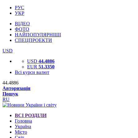
РУС
УКР
ВІДЕО
ФОТО
НАЙПОПУЛЯРНІШІ
СПЕЦПРОЕКТИ
USD
USD
44.4886
EUR
51.3350
Всі курси валют
44.4886
Авторизація
Пошук
RU
ВСІ РОЗДІЛИ
Головна
Україна
Місто
Світ