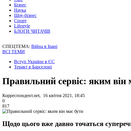
Бізнес
Наука
Шоу-бізнес
Спорт
Lifestyle
БЛОГИ ЧИТАЧІВ
СПЕЦТЕМА:
Війна в Ірані
ВСІ ТЕМИ
Вступ України в ЄС
Теракт в Барселоні
Правильний сервіс: яким він 
Корреспондент.net, 16 квітня 2021, 18:45
0
817
Щодо цього вже давно точаться суперечк