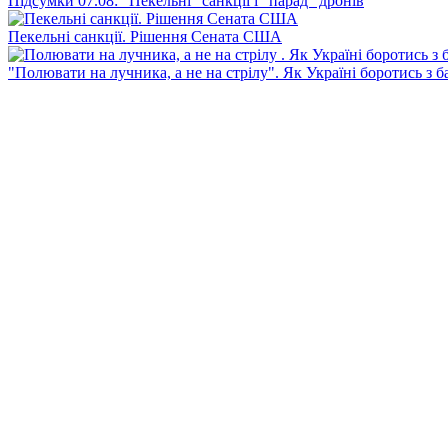
Підсумки 07.08: "Пекельні" санкції і "парад" дронів
Пекельні санкції. Рішення Сената США
"Полювати на лучника, а не на стрілу". Як Україні боротись з 