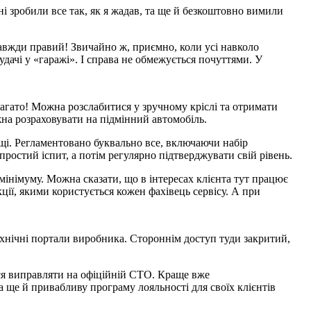
ні зробили все так, як я жадав, та ще й безкоштовно вимили
завжди правий! Звичайно ж, приємно, коли усі навколо
удачі у «гаражі». І справа не обмежується почуттями. У
агато! Можна розслабитися у зручному кріслі та отримати
жна розраховувати на підмінний автомобіль.
ищі. Регламентовано буквально все, включаючи набір
ростий іспит, а потім регулярно підтверджувати свій рівень.
мінімуму. Можна сказати, що в інтересах клієнта тут працює
кції, якими користується кожен фахівець сервісу. А при
технічні портали виробника. Стороннім доступ туди закритий,
ся виправляти на офіційній СТО. Краще вже
а ще й привабливу програму лояльності для своїх клієнтів