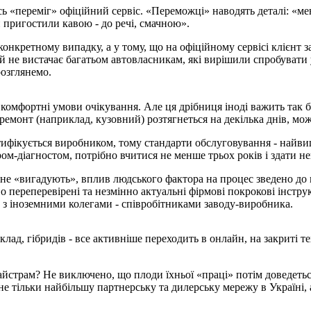
сь «переміг» офіційний сервіс. «Переможці» наводять деталі: «ме
й пригостили кавою - до речі, смачною».
онкретному випадку, а у тому, що на офіційному сервісі клієнт 
ай не вистачає багатьом автовласникам, які вирішили спробувати 
розглянемо.
омфортні умови очікування. Але ця дрібниця іноді важить так б
 ремонт (наприклад, кузовний) розтягнеться на декілька днів, мо
ртифікується виробником, тому стандарти обслуговування - найв
м-діагностом, потрібно вчитися не менше трьох років і здати неп
 не «вигадують», вплив людського фактора на процес зведено до 
о переперевірені та незмінно актуальні фірмові покрокові інстру
 з іноземними колегами - співробітниками заводу-виробника.
иклад, гібридів - все активніше переходить в онлайн, на закриті 
айстрам? Не виключено, що плоди їхньої «праці» потім доведеть
е тільки найбільшу партнерську та дилерську мережу в Україні, 