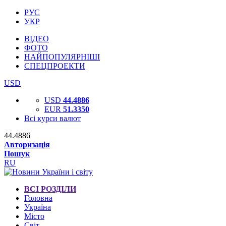
РУС
УКР
ВІДЕО
ФОТО
НАЙПОПУЛЯРНІШІ
СПЕЦПРОЕКТИ
USD
USD
44.4886
EUR
51.3350
Всі курси валют
44.4886
Авторизація
Пошук
RU
ВСІ РОЗДІЛИ
Головна
Україна
Місто
Світ