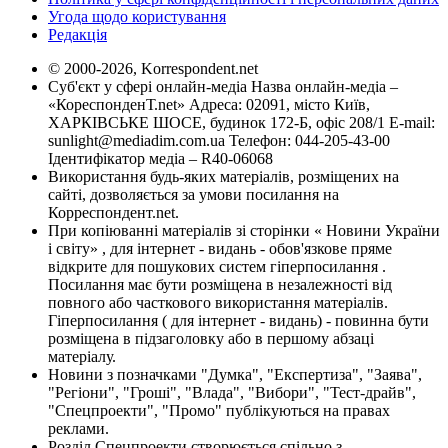
Угода щодо користування
Редакція
© 2000-2026, Korrespondent.net
Суб'єкт у сфері онлайн-медіа Назва онлайн-медіа –
«КореспонденТ.net» Адреса: 02091, місто Київ,
ХАРКІВСЬКЕ ШОСЕ, будинок 172-Б, офіс 208/1 E-mail:
sunlight@mediadim.com.ua
Телефон: 044-205-43-00
Ідентифікатор медіа – R40-06068
Використання будь-яких матеріалів, розміщених на
сайті, дозволяється за умови посилання на
Корреспондент.net.
При копіюванні матеріалів зі сторінки « Новини України
і світу» , для інтернет - видань - обов'язкове пряме
відкрите для пошукових систем гіперпосилання .
Посилання має бути розміщена в незалежності від
повного або часткового використання матеріалів.
Гіперпосилання ( для інтернет - видань) - повинна бути
розміщена в підзаголовку або в першому абзаці
матеріалу.
Новини з позначками "Думка", "Експертиза", "Заява",
"Регіони", "Гроші", "Влада", "Вибори", "Тест-драйв",
"Спецпроекти", "Промо" публікуються на правах
реклами.
Розділ Спецпроекти створюється спільно з