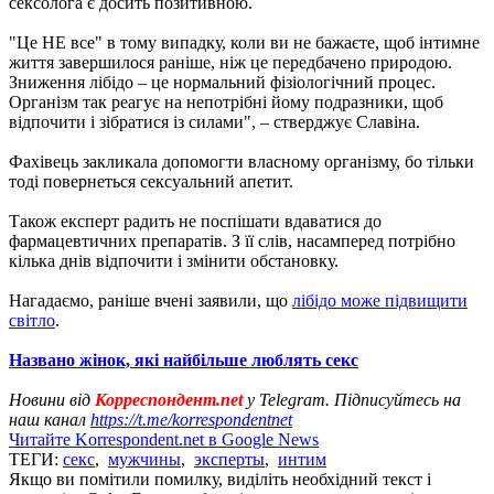
сексолога є досить позитивною.
"Це НЕ все" в тому випадку, коли ви не бажаєте, щоб інтимне
життя завершилося раніше, ніж це передбачено природою.
Зниження лібідо – це нормальний фізіологічний процес.
Організм так реагує на непотрібні йому подразники, щоб
відпочити і зібратися із силами", – стверджує Славіна.
Фахівець закликала допомогти власному організму, бо тільки
тоді повернеться сексуальний апетит.
Також експерт радить не поспішати вдаватися до
фармацевтичних препаратів. З її слів, насамперед потрібно
кілька днів відпочити і змінити обстановку.
Нагадаємо, раніше вчені заявили, що
лібідо може підвищити
світло
.
Названо жінок, які найбільше люблять секс
Новини від
Корреспондент.net
у Telegram. Підписуйтесь на
наш канал
https://t.me/korrespondentnet
Читайте Korrespondent.net в Google News
ТЕГИ:
секс
,
мужчины
,
эксперты
,
интим
Якщо ви помітили помилку, виділіть необхідний текст і