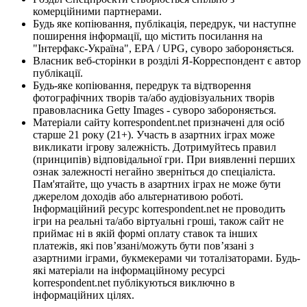
комерційними партнерами.
Будь яке копіювання, публікація, передрук, чи наступне
поширення інформації, що містить посилання на
"Інтерфакс-Україна", EPA / UPG, суворо забороняється.
Власник веб-сторінки в розділі Я-Корреспондент є автор
публікації.
Будь-яке копіювання, передрук та відтворення
фотографічних творів та/або аудіовізуальних творів
правовласника Getty Images - суворо забороняється.
Матеріали сайту korrespondent.net призначені для осіб
старше 21 року (21+). Участь в азартних іграх може
викликати ігрову залежність. Дотримуйтесь правил
(принципів) відповідальної гри. При виявленні перших
ознак залежності негайно зверніться до спеціаліста.
Пам'ятайте, що участь в азартних іграх не може бути
джерелом доходів або альтернативою роботі.
Інформаційний ресурс korrespondent.net не проводить
ігри на реальні та/або віртуальні гроші, також сайт не
приймає ні в якій формі оплату ставок та інших
платежів, які пов’язані/можуть бути пов’язані з
азартними іграми, букмекерами чи тоталізаторами. Будь-
які матеріали на інформаційному ресурсі
korrespondent.net публікуються виключно в
інформаційних цілях.