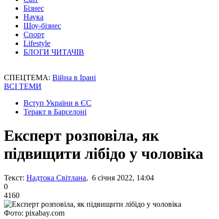
Бізнес
Наука
Шоу-бізнес
Спорт
Lifestyle
БЛОГИ ЧИТАЧІВ
СПЕЦТЕМА:
Війна в Ірані
ВСІ ТЕМИ
Вступ України в ЄС
Теракт в Барселоні
Експерт розповіла, як
підвищити лібідо у чоловіка
Текст:
Надтока Світлана
, 6 січня 2022, 14:04
0
4160
Фото: pixabay.com