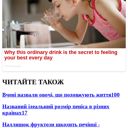
ЧИТАЙТЕ ТАКОЖ
Вчені назвали овочі, що подовжують життя
100
Названий ідеальний розмір пеніса в різних
країнах
17
Надлишок фруктози шкодить печінці -