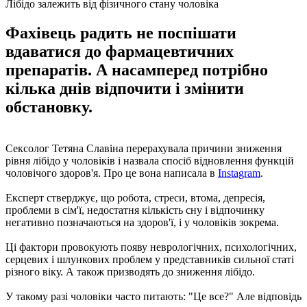
Лібідо залежить від фізичного стану чоловіка
Фахівець радить не поспішати
вдаватися до фармацевтичних
препаратів. А насамперед потрібно
кілька днів відпочити і змінити
обстановку.
Сексолог Тетяна Славіна перерахувала причини зниження
рівня лібідо у чоловіків і назвала спосіб відновлення функцій
чоловічого здоров'я. Про це вона написала в
Instagram
.
Експерт стверджує, що робота, стреси, втома, депресія,
проблеми в сім'ї, недостатня кількість сну і відпочинку
негативно позначаються на здоров'ї, і у чоловіків зокрема.
Ці фактори провокують появу неврологічних, психологічних,
серцевих і шлункових проблем у представників сильної статі
різного віку. А також призводять до зниження лібідо.
У такому разі чоловіки часто питають: "Це все?" Але відповідь