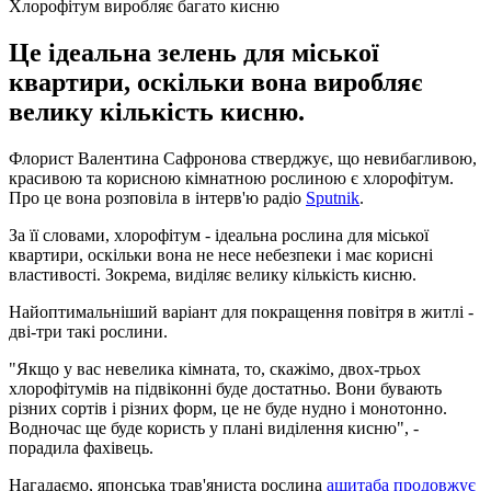
Хлорофітум виробляє багато кисню
Це ідеальна зелень для міської
квартири, оскільки вона виробляє
велику кількість кисню.
Флорист Валентина Сафронова стверджує, що невибагливою,
красивою та корисною кімнатною рослиною є хлорофітум.
Про це вона розповіла в інтерв'ю радіо
Sputnik
.
За її словами, хлорофітум - ідеальна рослина для міської
квартири, оскільки вона не несе небезпеки і має корисні
властивості. Зокрема, виділяє велику кількість кисню.
Найоптимальніший варіант для покращення повітря в житлі -
дві-три такі рослини.
"Якщо у вас невелика кімната, то, скажімо, двох-трьох
хлорофітумів на підвіконні буде достатньо. Вони бувають
різних сортів і різних форм, це не буде нудно і монотонно.
Водночас ще буде користь у плані виділення кисню", -
порадила фахівець.
Нагадаємо, японська трав'яниста рослина
ашитаба продовжує