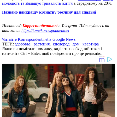
молодість та збільшує тривалість життя
в середньому на 20%.
Названо найкращу кімнатну рослину для спальні
Новини від
Корреспондент.net
в Telegram. Підписуйтесь на
наш канал
https://t.me/korrespondentnet
Читайте Korrespondent.net в Google News
ТЕГИ:
здоровье
,
растения
,
кислород
,
дом
,
квартира
Якщо ви помітили помилку, виділіть необхідний текст і
натисніть Ctrl + Enter, щоб повідомити про це редакцію.