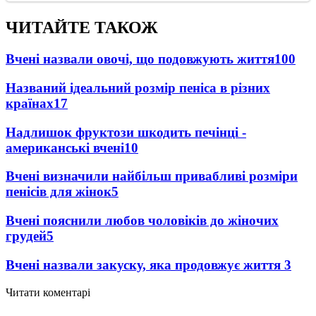
ЧИТАЙТЕ ТАКОЖ
Вчені назвали овочі, що подовжують життя
100
Названий ідеальний розмір пеніса в різних
країнах
17
Надлишок фруктози шкодить печінці -
американські вчені
10
Вчені визначили найбільш привабливі розміри
пенісів для жінок
5
Вчені пояснили любов чоловіків до жіночих
грудей
5
Вчені назвали закуску, яка продовжує життя
3
Читати коментарі