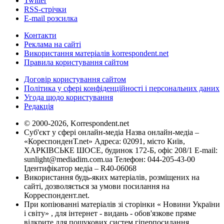
Twitter
RSS-стрічки
E-mail розсилка
Контакти
Реклама на сайті
Використання матеріалів korrespondent.net
Правила користування сайтом
Договір користування сайтом
Політика у сфері конфіденційності і персональних даних
Угода щодо користування
Редакція
© 2000-2026, Korrespondent.net
Суб'єкт у сфері онлайн-медіа Назва онлайн-медіа –
«КореспонденТ.net» Адреса: 02091, місто Київ,
ХАРКІВСЬКЕ ШОСЕ, будинок 172-Б, офіс 208/1 E-mail:
sunlight@mediadim.com.ua
Телефон: 044-205-43-00
Ідентифікатор медіа – R40-06068
Використання будь-яких матеріалів, розміщених на
сайті, дозволяється за умови посилання на
Корреспондент.net.
При копіюванні матеріалів зі сторінки « Новини України
і світу» , для інтернет - видань - обов'язкове пряме
відкрите для пошукових систем гіперпосилання .