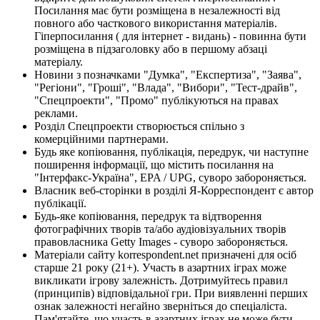
Посилання має бути розміщена в незалежності від
повного або часткового використання матеріалів.
Гіперпосилання ( для інтернет - видань) - повинна бути
розміщена в підзаголовку або в першому абзаці
матеріалу.
Новини з позначками "Думка", "Експертиза", "Заява",
"Регіони", "Гроші", "Влада", "Вибори", "Тест-драйв",
"Спецпроекти", "Промо" публікуються на правах
реклами.
Розділ Спецпроекти створюється спільно з
комерційними партнерами.
Будь яке копіювання, публікація, передрук, чи наступне
поширення інформації, що містить посилання на
"Інтерфакс-Україна", EPA / UPG, суворо забороняється.
Власник веб-сторінки в розділі Я-Корреспондент є автор
публікації.
Будь-яке копіювання, передрук та відтворення
фотографічних творів та/або аудіовізуальних творів
правовласника Getty Images - суворо забороняється.
Матеріали сайту korrespondent.net призначені для осіб
старше 21 року (21+). Участь в азартних іграх може
викликати ігрову залежність. Дотримуйтесь правил
(принципів) відповідальної гри. При виявленні перших
ознак залежності негайно зверніться до спеціаліста.
Пам'ятайте, що участь в азартних іграх не може бути