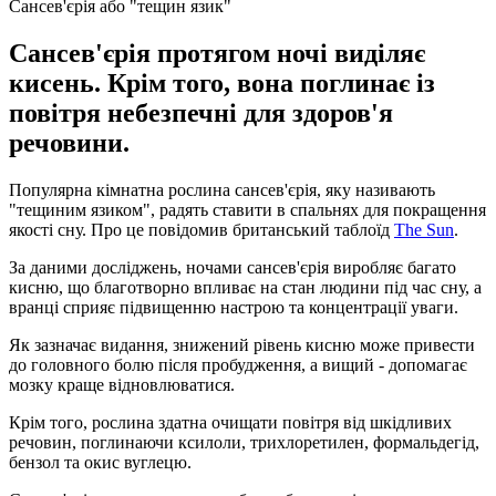
Сансев'єрія або "тещин язик"
Сансев'єрія протягом ночі виділяє
кисень. Крім того, вона поглинає із
повітря небезпечні для здоров'я
речовини.
Популярна кімнатна рослина сансев'єрія, яку називають
"тещиним язиком", радять ставити в спальнях для покращення
якості сну. Про це повідомив британський таблоїд
The ​​Sun
.
За даними досліджень, ночами сансев'єрія виробляє багато
кисню, що благотворно впливає на стан людини під час сну, а
вранці сприяє підвищенню настрою та концентрації уваги.
Як зазначає видання, знижений рівень кисню може привести
до головного болю після пробудження, а вищий - допомагає
мозку краще відновлюватися.
Крім того, рослина здатна очищати повітря від шкідливих
речовин, поглинаючи ксилоли, трихлоретилен, формальдегід,
бензол та окис вуглецю.