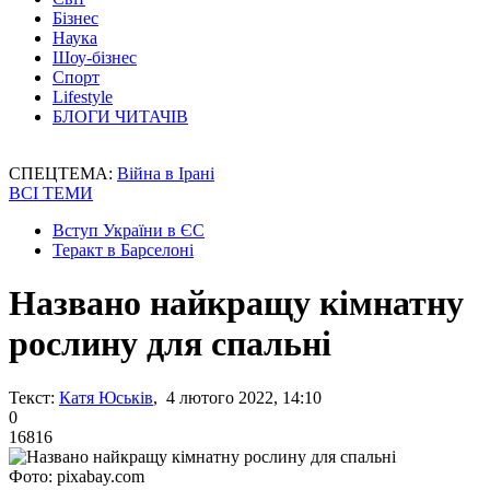
Бізнес
Наука
Шоу-бізнес
Спорт
Lifestyle
БЛОГИ ЧИТАЧІВ
СПЕЦТЕМА:
Війна в Ірані
ВСІ ТЕМИ
Вступ України в ЄС
Теракт в Барселоні
Названо найкращу кімнатну
рослину для спальні
Текст:
Катя Юськів
, 4 лютого 2022, 14:10
0
16816
Фото: pixabay.com