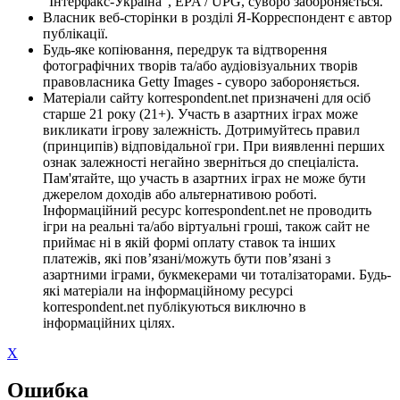
"Інтерфакс-Україна", EPA / UPG, суворо забороняється.
Власник веб-сторінки в розділі Я-Корреспондент є автор
публікації.
Будь-яке копіювання, передрук та відтворення
фотографічних творів та/або аудіовізуальних творів
правовласника Getty Images - суворо забороняється.
Матеріали сайту korrespondent.net призначені для осіб
старше 21 року (21+). Участь в азартних іграх може
викликати ігрову залежність. Дотримуйтесь правил
(принципів) відповідальної гри. При виявленні перших
ознак залежності негайно зверніться до спеціаліста.
Пам'ятайте, що участь в азартних іграх не може бути
джерелом доходів або альтернативою роботі.
Інформаційний ресурс korrespondent.net не проводить
ігри на реальні та/або віртуальні гроші, також сайт не
приймає ні в якій формі оплату ставок та інших
платежів, які пов’язані/можуть бути пов’язані з
азартними іграми, букмекерами чи тоталізаторами. Будь-
які матеріали на інформаційному ресурсі
korrespondent.net публікуються виключно в
інформаційних цілях.
X
Ошибка