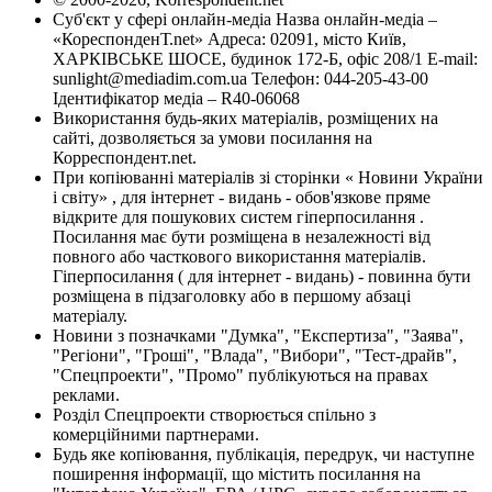
Суб'єкт у сфері онлайн-медіа Назва онлайн-медіа –
«КореспонденТ.net» Адреса: 02091, місто Київ,
ХАРКІВСЬКЕ ШОСЕ, будинок 172-Б, офіс 208/1 E-mail:
sunlight@mediadim.com.ua
Телефон: 044-205-43-00
Ідентифікатор медіа – R40-06068
Використання будь-яких матеріалів, розміщених на
сайті, дозволяється за умови посилання на
Корреспондент.net.
При копіюванні матеріалів зі сторінки « Новини України
і світу» , для інтернет - видань - обов'язкове пряме
відкрите для пошукових систем гіперпосилання .
Посилання має бути розміщена в незалежності від
повного або часткового використання матеріалів.
Гіперпосилання ( для інтернет - видань) - повинна бути
розміщена в підзаголовку або в першому абзаці
матеріалу.
Новини з позначками "Думка", "Експертиза", "Заява",
"Регіони", "Гроші", "Влада", "Вибори", "Тест-драйв",
"Спецпроекти", "Промо" публікуються на правах
реклами.
Розділ Спецпроекти створюється спільно з
комерційними партнерами.
Будь яке копіювання, публікація, передрук, чи наступне
поширення інформації, що містить посилання на