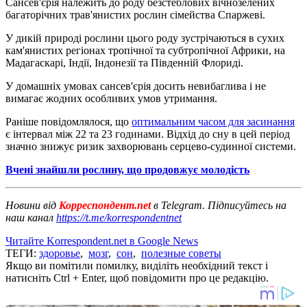
Сансев'єрія належить до роду безстеблових вічнозелених
багаторічних трав'янистих рослин сімейства Спаржеві.
У дикій природі рослини цього роду зустрічаються в сухих
кам'янистих регіонах тропічної та субтропічної Африки, на
Мадагаскарі, Індії, Індонезії та Південній Флориді.
У домашніх умовах сансев'єрія досить невибаглива і не
вимагає жодних особливих умов утримання.
Раніше повідомлялося, що
оптимальним часом для засинання
є інтервал між 22 та 23 годинами. Відхід до сну в цей період
значно знижує ризик захворювань серцево-судинної системи.
Вчені знайшли рослину, що продовжує молодість
Новини від
Корреспондент.net
в Telegram. Підписуйтесь на
наш канал
https://t.me/korrespondentnet
Читайте Korrespondent.net в Google News
ТЕГИ:
здоровье
,
мозг
,
сон
,
полезные советы
Якщо ви помітили помилку, виділіть необхідний текст і
натисніть Ctrl + Enter, щоб повідомити про це редакцію.