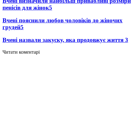
Вчені визначили найбільш привабливі розміри
пенісів для жінок
5
Вчені пояснили любов чоловіків до жіночих
грудей
5
Вчені назвали закуску, яка продовжує життя
3
Читати коментарі