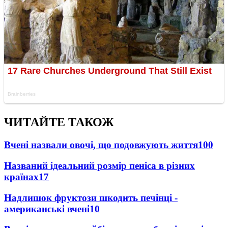
ЧИТАЙТЕ ТАКОЖ
Вчені назвали овочі, що подовжують життя
100
Названий ідеальний розмір пеніса в різних
країнах
17
Надлишок фруктози шкодить печінці -
американські вчені
10