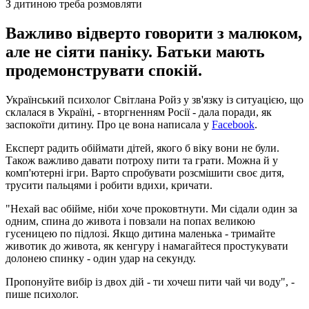
З дитиною треба розмовляти
Важливо відверто говорити з малюком,
але не сіяти паніку. Батьки мають
продемонструвати спокій.
Український психолог Світлана Ройз у зв'язку із ситуацією, що
склалася в Україні, - вторгненням Росії - дала поради, як
заспокоїти дитину. Про це вона написала у
Facebook
.
Експерт радить обіймати дітей, якого б віку вони не були.
Також важливо давати потроху пити та грати. Можна й у
комп'ютерні ігри. Варто спробувати розсмішити своє дитя,
трусити пальцями і робити вдихи, кричати.
"Нехай вас обійме, ніби хоче проковтнути. Ми сідали один за
одним, спина до живота і повзали на попах великою
гусеницею по підлозі. Якщо дитина маленька - тримайте
животик до живота, як кенгуру і намагайтеся простукувати
долонею спинку - один удар на секунду.
Пропонуйте вибір із двох дій - ти хочеш пити чай чи воду", -
пише психолог.