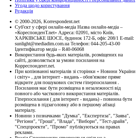
Угода щодо користування
Редакція
© 2000-2026, Korrespondent.net
Суб'єкт у сфері онлайн-медіа Назва онлайн-медіа –
«КореспонденТ.net» Адреса: 02091, місто Київ,
ХАРКІВСЬКЕ ШОСЕ, будинок 172-Б, офіс 208/1 E-mail:
sunlight@mediadim.com.ua
Телефон: 044-205-43-00
Ідентифікатор медіа – R40-06068
Використання будь-яких матеріалів, розміщених на
сайті, дозволяється за умови посилання на
Корреспондент.net.
При копіюванні матеріалів зі сторінки « Новини України
і світу» , для інтернет - видань - обов'язкове пряме
відкрите для пошукових систем гіперпосилання .
Посилання має бути розміщена в незалежності від
повного або часткового використання матеріалів.
Гіперпосилання ( для інтернет - видань) - повинна бути
розміщена в підзаголовку або в першому абзаці
матеріалу.
Новини з позначками "Думка", "Експертиза", "Заява",
"Регіони", "Гроші", "Влада", "Вибори", "Тест-драйв",
"Спецпроекти", "Промо" публікуються на правах
реклами.
Розділ Спецпроекти створюється спільно з