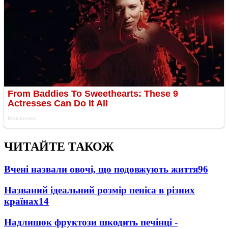
ЧИТАЙТЕ ТАКОЖ
Вчені назвали овочі, що подовжують життя
96
Названий ідеальний розмір пеніса в різних
країнах
14
Надлишок фруктози шкодить печінці -