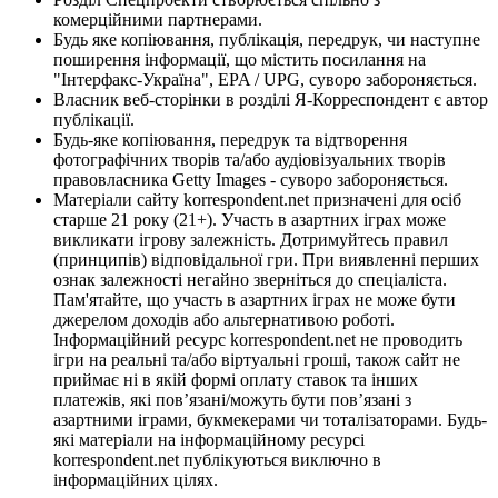
комерційними партнерами.
Будь яке копіювання, публікація, передрук, чи наступне
поширення інформації, що містить посилання на
"Інтерфакс-Україна", EPA / UPG, суворо забороняється.
Власник веб-сторінки в розділі Я-Корреспондент є автор
публікації.
Будь-яке копіювання, передрук та відтворення
фотографічних творів та/або аудіовізуальних творів
правовласника Getty Images - суворо забороняється.
Матеріали сайту korrespondent.net призначені для осіб
старше 21 року (21+). Участь в азартних іграх може
викликати ігрову залежність. Дотримуйтесь правил
(принципів) відповідальної гри. При виявленні перших
ознак залежності негайно зверніться до спеціаліста.
Пам'ятайте, що участь в азартних іграх не може бути
джерелом доходів або альтернативою роботі.
Інформаційний ресурс korrespondent.net не проводить
ігри на реальні та/або віртуальні гроші, також сайт не
приймає ні в якій формі оплату ставок та інших
платежів, які пов’язані/можуть бути пов’язані з
азартними іграми, букмекерами чи тоталізаторами. Будь-
які матеріали на інформаційному ресурсі
korrespondent.net публікуються виключно в
інформаційних цілях.