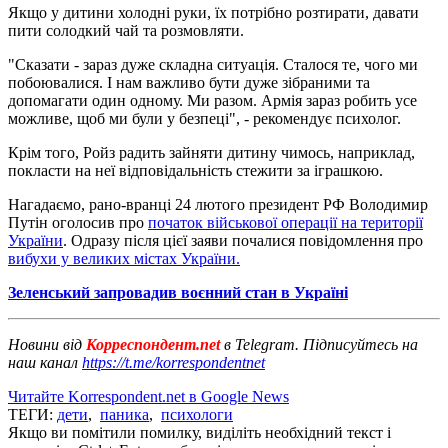
Якщо у дитини холодні руки, їх потрібно розтирати, давати
пити солодкий чай та розмовляти.
"Сказати - зараз дуже складна ситуація. Сталося те, чого ми
побоювалися. І нам важливо бути дуже зібраними та
допомагати один одному. Ми разом. Армія зараз робить усе
можливе, щоб ми були у безпеці", - рекомендує психолог.
Крім того, Ройз радить зайняти дитину чимось, наприклад,
покласти на неї відповідальність стежити за іграшкою.
Нагадаємо, рано-вранці 24 лютого президент РФ Володимир
Путін оголосив про
початок військової операції на території
України
. Одразу після цієї заяви почалися повідомлення про
вибухи у великих містах України.
Зеленський запровадив воєнний стан в Україні
Новини від
Корреспондент.net
в Telegram. Підписуйтесь на
наш канал
https://t.me/korrespondentnet
Читайте Korrespondent.net в Google News
ТЕГИ:
дети
,
паника
,
психологи
Якщо ви помітили помилку, виділіть необхідний текст і