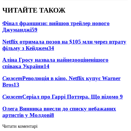
ЧИТАЙТЕ ТАКОЖ
Фінал франшизи: вийшов трейлер нового
Джуманджі
59
Netflix отримала позов на $105 млн через втрату
фільму з Кейджем
34
Аліна Гросу назвала найнедооціненішого
співака України
14
Сюжет
Революція в кіно. Netflix купує Warner
Bros
13
Сюжет
Серіал про Гаррі Поттера. Що відомо
9
Олега Винника внесли до списку небажаних
артистів у Молдові
8
Читати коментарі