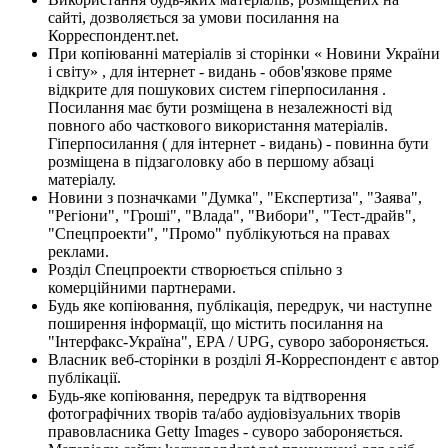
сайті, дозволяється за умови посилання на
Корреспондент.net.
При копіюванні матеріалів зі сторінки « Новини України
і світу» , для інтернет - видань - обов'язкове пряме
відкрите для пошукових систем гіперпосилання .
Посилання має бути розміщена в незалежності від
повного або часткового використання матеріалів.
Гіперпосилання ( для інтернет - видань) - повинна бути
розміщена в підзаголовку або в першому абзаці
матеріалу.
Новини з позначками "Думка", "Експертиза", "Заява",
"Регіони", "Гроші", "Влада", "Вибори", "Тест-драйв",
"Спецпроекти", "Промо" публікуються на правах
реклами.
Розділ Спецпроекти створюється спільно з
комерційними партнерами.
Будь яке копіювання, публікація, передрук, чи наступне
поширення інформації, що містить посилання на
"Інтерфакс-Україна", EPA / UPG, суворо забороняється.
Власник веб-сторінки в розділі Я-Корреспондент є автор
публікації.
Будь-яке копіювання, передрук та відтворення
фотографічних творів та/або аудіовізуальних творів
правовласника Getty Images - суворо забороняється.