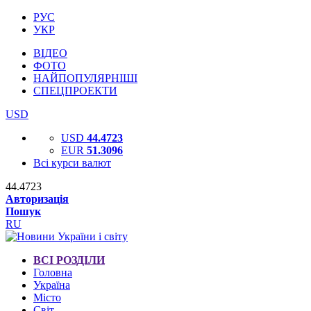
РУС
УКР
ВІДЕО
ФОТО
НАЙПОПУЛЯРНІШІ
СПЕЦПРОЕКТИ
USD
USD
44.4723
EUR
51.3096
Всі курси валют
44.4723
Авторизація
Пошук
RU
ВСІ РОЗДІЛИ
Головна
Україна
Місто
Світ