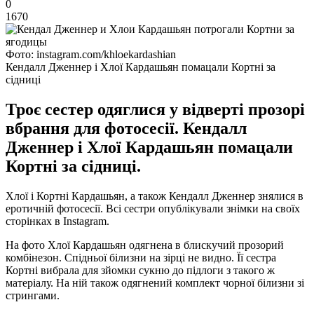
0
1670
Фото: instagram.com/khloekardashian
Кендалл Дженнер і Хлої Кардашьян помацали Кортні за
сідниці
Троє сестер одяглися у відверті прозорі
вбрання для фотосесії. Кендалл
Дженнер і Хлої Кардашьян помацали
Кортні за сідниці.
Хлої і Кортні Кардашьян, а також Кендалл Дженнер знялися в
еротичній фотосесії. Всі сестри опублікували знімки на своїх
сторінках в Instagram.
На фото Хлої Кардашьян одягнена в блискучий прозорий
комбінезон. Спідньої білизни на зірці не видно. Її сестра
Кортні вибрала для зйомки сукню до підлоги з такого ж
матеріалу. На ній також одягнений комплект чорної білизни зі
стрингами.