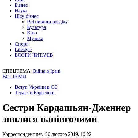
Бізнес
Наука
Шоу-бізнес
Всі новини розділу
Культура
Кіно
Музика
Спорт
Lifestyle
БЛОГИ ЧИТАЧІВ
СПЕЦТЕМА:
Війна в Ірані
ВСІ ТЕМИ
Вступ України в ЄС
Теракт в Барселоні
Сестри Кардашьян-Дженнер
знялися напівголими
Корреспондент.net, 26 лютого 2019, 10:22