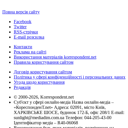
Повна версія сайту
Facebook
Twitter
RSS-стрічки
E-mail розсилка
Контакти
Реклама на сайті
Використання матеріалів korrespondent.net
Правила користування сайтом
Договір користування сайтом
Політика у сфері конфіденційності і персональних даних
Угода щодо користування
Редакція
© 2000-2026, Korrespondent.net
Суб'єкт у сфері онлайн-медіа Назва онлайн-медіа –
«КореспонденТ.net» Адреса: 02091, місто Київ,
ХАРКІВСЬКЕ ШОСЕ, будинок 172-Б, офіс 208/1 E-mail:
sunlight@mediadim.com.ua
Телефон: 044-205-43-00
Ідентифікатор медіа – R40-06068
Використання будь-яких матеріалів, розміщених на