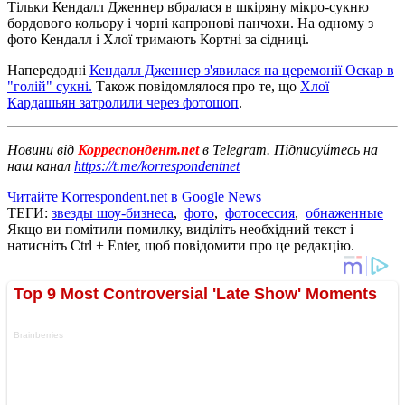
Тільки Кендалл Дженнер вбралася в шкіряну мікро-сукню
бордового кольору і чорні капронові панчохи. На одному з
фото Кендалл і Хлої тримають Кортні за сідниці.
Напередодні
Кендалл Дженнер з'явилася на церемонії Оскар в
"голій" сукні.
Також повідомлялося про те, що
Хлої
Кардашьян затролили через фотошоп
.
Новини від
Корреспондент.net
в Telegram. Підписуйтесь на
наш канал
https://t.me/korrespondentnet
Читайте Korrespondent.net в Google News
ТЕГИ:
звезды шоу-бизнеса
,
фото
,
фотосессия
,
обнаженные
Якщо ви помітили помилку, виділіть необхідний текст і
натисніть Ctrl + Enter, щоб повідомити про це редакцію.