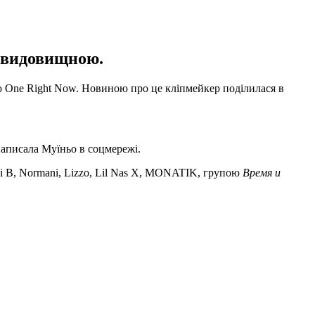
е видовищною.
ню One Right Now. Новиною про це кліпмейкер поділилася в
 написала Муїньо в соцмережі.
rdi B, Normani, Lizzo, Lil Nas X, MONATIK, групою
Время и