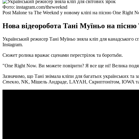
Фото: instagram.com/theweeknd
Post Malone та The Weeknd у новому кліпі на пісню One Right 
Нова відеоробота Тані Муїньо на пісн
Український режисер Тані Муїньо зняла кліп для канадського с
Instagram.
Сюжет ролика вражає сценами перестрілок та боротьби.
"One Right Now. Ви можете повірити? Я все ще ні! Велика подяк
Зазначимо, що Тані знімала кліпи для багатьох українських та 
Стекло
, NK, Мішель Андраде, LAYAH, Скриптонітом, IOWA т