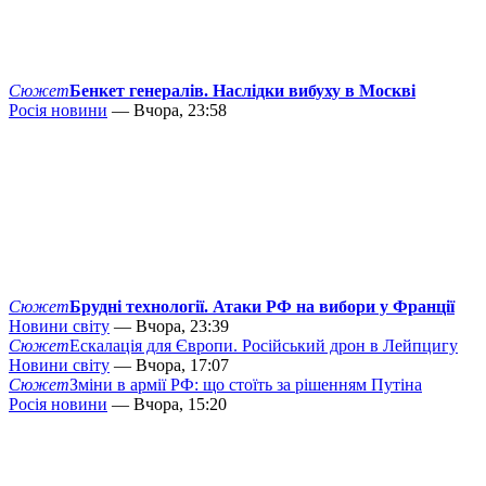
Сюжет
Бенкет генералів. Наслідки вибуху в Москві
Росія новини
— Вчора, 23:58
Сюжет
Брудні технології. Атаки РФ на вибори у Франції
Новини світу
— Вчора, 23:39
Сюжет
Ескалація для Європи. Російський дрон в Лейпцигу
Новини світу
— Вчора, 17:07
Сюжет
Зміни в армії РФ: що стоїть за рішенням Путіна
Росія новини
— Вчора, 15:20