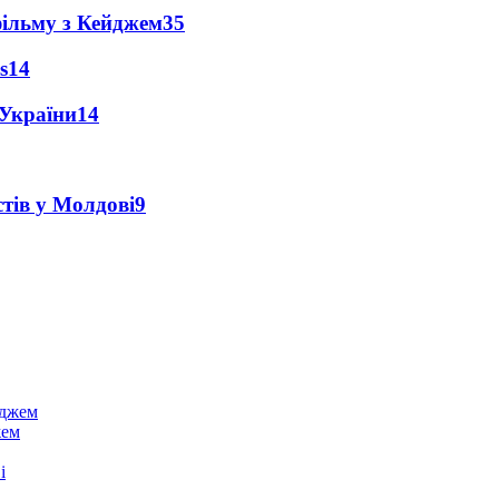
фільму з Кейджем
35
s
14
 України
14
тів у Молдові
9
жем
і