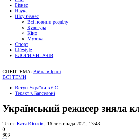
Бізнес
Наука
Шоу-бізнес
Всі новини розділу
Культура
Кіно
Музика
Спорт
Lifestyle
БЛОГИ ЧИТАЧІВ
СПЕЦТЕМА:
Війна в Ірані
ВСІ ТЕМИ
Вступ України в ЄС
Теракт в Барселоні
Український режисер зняла клі
Текст:
Катя Юськів
, 16 листопада 2021, 13:48
0
603