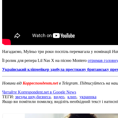
Нагадаємо, Муїньо три роки поспіль перемагала у номінації
На
Її ролик для репера Lil Nas X на пісню Montero
отримав головн
Український кліпмейкер здобула престижну британську пре
Новини від
Корреспондент.net
в Telegram. Підписуйтесь на на
Читайте Korrespondent.net в Google News
ТЕГИ:
звезды шоу-бизнеса
,
видео
,
клип
,
украинка
Якщо ви помітили помилку, виділіть необхідний текст і натисніт