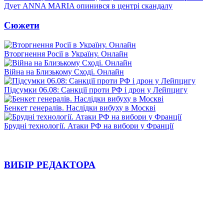
Дует ANNA MARIA опинився в центрі скандалу
Сюжети
Вторгнення Росії в Україну. Онлайн
Війна на Близькому Сході. Онлайн
Підсумки 06.08: Санкції проти РФ і дрон у Лейпцигу
Бенкет генералів. Наслідки вибуху в Москві
Брудні технології. Атаки РФ на вибори у Франції
ВИБІР РЕДАКТОРА