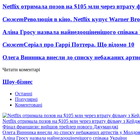
Netflix отримала позов на $105 млн через втрату 
Сюжет
Революція в кіно. Netflix купує Warner Bro
Аліна Гросу назвала найнедооціненішого співака
Сюжет
Серіал про Гаррі Поттера. Що відомо
10
Олега Винника внесли до списку небажаних артис
Читати коментарі
Шоу-бізнес
Останні
Популярні
Коментовані
Netflix отримала позов на $105 млн через втрату фільму з Кейд
Фінал франшизи: вийшов трейлер нового Джуманджі
Олега Винника внесли до списку небажаних артистів у Молдов
Аліна Гросу назвала найнедооціненішого співака України