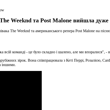
Now
ю The Weeknd та Post Malone вийшла дуж
півака The Weeknd та американського репера Post Malone на піс
а всій команді - це було складно і шалено, але ми впоралися", -
зарубіжних зірок. Вона співпрацювала з Кеті Перрі, Розалією, Ca
а іншими.