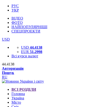
РУС
УКР
ВІДЕО
ФОТО
НАЙПОПУЛЯРНІШІ
СПЕЦПРОЕКТИ
USD
USD
44.4138
EUR
51.2998
Всі курси валют
44.4138
Авторизація
Пошук
RU
ВСІ РОЗДІЛИ
Головна
Україна
Місто
Світ