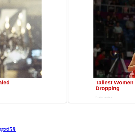
нджі
59