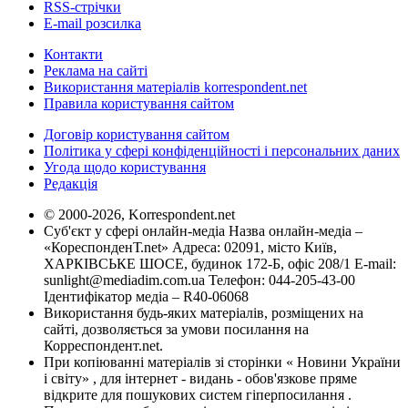
RSS-стрічки
E-mail розсилка
Контакти
Реклама на сайті
Використання матеріалів korrespondent.net
Правила користування сайтом
Договір користування сайтом
Політика у сфері конфіденційності і персональних даних
Угода щодо користування
Редакція
© 2000-2026, Korrespondent.net
Суб'єкт у сфері онлайн-медіа Назва онлайн-медіа –
«КореспонденТ.net» Адреса: 02091, місто Київ,
ХАРКІВСЬКЕ ШОСЕ, будинок 172-Б, офіс 208/1 E-mail:
sunlight@mediadim.com.ua
Телефон: 044-205-43-00
Ідентифікатор медіа – R40-06068
Використання будь-яких матеріалів, розміщених на
сайті, дозволяється за умови посилання на
Корреспондент.net.
При копіюванні матеріалів зі сторінки « Новини України
і світу» , для інтернет - видань - обов'язкове пряме
відкрите для пошукових систем гіперпосилання .