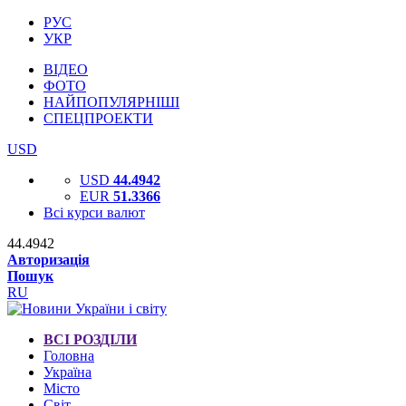
РУС
УКР
ВІДЕО
ФОТО
НАЙПОПУЛЯРНІШІ
СПЕЦПРОЕКТИ
USD
USD
44.4942
EUR
51.3366
Всі курси валют
44.4942
Авторизація
Пошук
RU
ВСІ РОЗДІЛИ
Головна
Україна
Місто
Світ