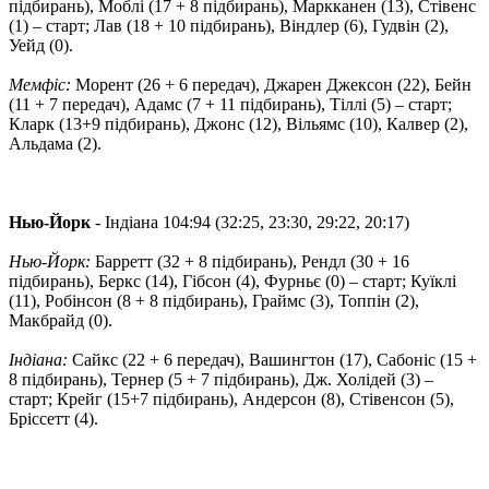
підбирань), Моблі (17 + 8 підбирань), Маркканен (13), Стівенс
(1) – старт; Лав (18 + 10 підбирань), Віндлер (6), Гудвін (2),
Уейд (0).
Мемфіс:
Морент (26 + 6 передач), Джарен Джексон (22), Бейн
(11 + 7 передач), Адамс (7 + 11 підбирань), Тіллі (5) – старт;
Кларк (13+9 підбирань), Джонс (12), Вільямс (10), Калвер (2),
Альдама (2).
Нью-Йорк
- Індіана 104:94 (32:25, 23:30, 29:22, 20:17)
Нью-Йорк:
Барретт (32 + 8 підбирань), Рендл (30 + 16
підбирань), Беркс (14), Гібсон (4), Фурньє (0) – старт; Куїклі
(11), Робінсон (8 + 8 підбирань), Граймс (3), Топпін (2),
Макбрайд (0).
Індіана:
Сайкс (22 + 6 передач), Вашингтон (17), Сабоніс (15 +
8 підбирань), Тернер (5 + 7 підбирань), Дж. Холідей (3) –
старт; Крейг (15+7 підбирань), Андерсон (8), Стівенсон (5),
Бріссетт (4).