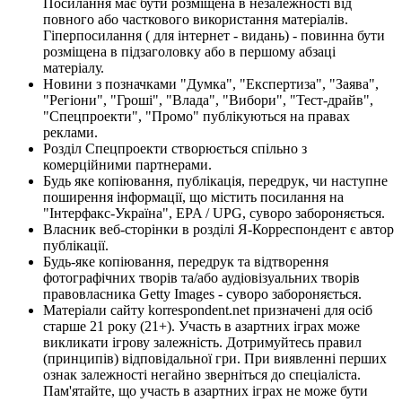
Посилання має бути розміщена в незалежності від
повного або часткового використання матеріалів.
Гіперпосилання ( для інтернет - видань) - повинна бути
розміщена в підзаголовку або в першому абзаці
матеріалу.
Новини з позначками "Думка", "Експертиза", "Заява",
"Регіони", "Гроші", "Влада", "Вибори", "Тест-драйв",
"Спецпроекти", "Промо" публікуються на правах
реклами.
Розділ Спецпроекти створюється спільно з
комерційними партнерами.
Будь яке копіювання, публікація, передрук, чи наступне
поширення інформації, що містить посилання на
"Інтерфакс-Україна", EPA / UPG, суворо забороняється.
Власник веб-сторінки в розділі Я-Корреспондент є автор
публікації.
Будь-яке копіювання, передрук та відтворення
фотографічних творів та/або аудіовізуальних творів
правовласника Getty Images - суворо забороняється.
Матеріали сайту korrespondent.net призначені для осіб
старше 21 року (21+). Участь в азартних іграх може
викликати ігрову залежність. Дотримуйтесь правил
(принципів) відповідальної гри. При виявленні перших
ознак залежності негайно зверніться до спеціаліста.
Пам'ятайте, що участь в азартних іграх не може бути