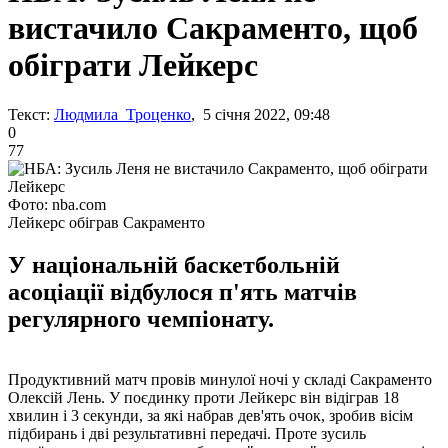
вистачило Сакраменто, щоб
обіграти Лейкерс
Текст:
Людмила Троценко
, 5 січня 2022, 09:48
0
77
Фото: nba.com
Лейкерс обіграв Сакраменто
У національній баскетбольній
асоціації відбулося п'ять матчів
регулярного чемпіонату.
Продуктивний матч провів минулої ночі у складі Сакраменто
Олексій Лень. У поєдинку проти Лейкерс він відіграв 18
хвилин і 3 секунди, за які набрав дев'ять очок, зробив вісім
підбирань і дві результативні передачі. Проте зусиль