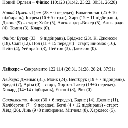
Новий Орлеан –
Фінікс
110:123 (31:42, 23:22, 30:31, 26:28)
Новий Орлеан
: Грем (28 + 6 передач), Валанчюнас (25 + 16
підбирань), Інгрем (16 + 5 втрат), Харт (15 + 11 підбирань),
Джонс (9) – старт; Хейс (5), Александер-Вокер (5), Альварадо
(4), Темпл (3), Кларк (0).
Фінікс:
Букер (33 + 9 підбирань), Бріджес (23), К. Джонсон
(18), Сміт (12), Пол (11 + 15 передач) - старт; Бійомбо (16),
Пейн (4), Уейнрайт (3), Пейтон (3), Джексон (0).
Лейкерс
– Сакраменто 122:114 (26:31, 31:28, 28:24, 37:31)
Лейкерс
: Джеймс (31), Монк (24), Вестбрук (19 + 7 підбирань),
Бредлі (7), Аріза (0) – старт; Хортон-Такер (19+6 передач),
Ховард (14+14 підбирань), Ентоні (8), Рівз (0).
Сакраменто:
Фокс (30 + 6 передач), Барнс (14), Джонс (11),
Халібертон (7 + 9 передач), Беглі (4 + 12 підбирань) - старт;
Хілд (26), Лінь (9+8 підбирань), Мітчелл (8), Харклесс (5).