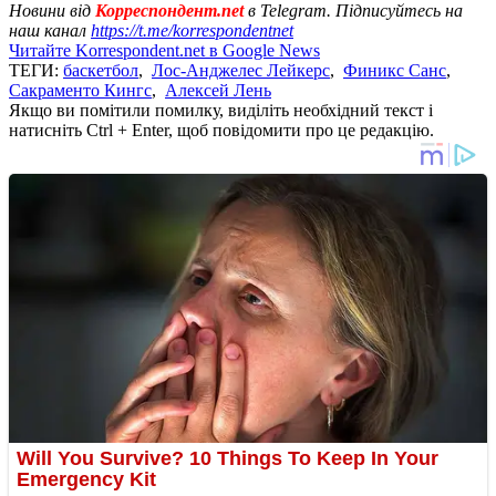
Новини від
Корреспондент.net
в Telegram. Підписуйтесь на
наш канал
https://t.me/korrespondentnet
Читайте Korrespondent.net в Google News
ТЕГИ:
баскетбол
,
Лос-Анджелес Лейкерс
,
Финикс Санс
,
Сакраменто Кингс
,
Алексей Лень
Якщо ви помітили помилку, виділіть необхідний текст і
натисніть Ctrl + Enter, щоб повідомити про це редакцію.