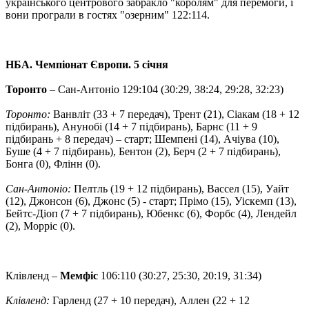
українського центрового забракло "королям" для перемоги, і
вони програли в гостях "озерним" 122:114.
НБА. Чемпіонат Європи. 5 січня
Торонто
– Сан-Антоніо 129:104 (30:29, 38:24, 29:28, 32:23)
Торонто:
Ванвліт (33 + 7 передач), Трент (21), Сіакам (18 + 12
підбирань), Анунобі (14 + 7 підбирань), Барнс (11 + 9
підбирань + 8 передач) – старт; Шемпені (14), Ачіува (10),
Буше (4 + 7 підбирань), Бентон (2), Берч (2 + 7 підбирань),
Бонга (0), Флінн (0).
Сан-Антоніо:
Пелтль (19 + 12 підбирань), Вассел (15), Уайт
(12), Джонсон (6), Джонс (5) - старт; Прімо (15), Уіскемп (13),
Бейтс-Діоп (7 + 7 підбирань), Юбенкс (6), Форбс (4), Лендейл
(2), Морріс (0).
Клівленд –
Мемфіс
106:110 (30:27, 25:30, 20:19, 31:34)
Клівленд:
Гарленд (27 + 10 передач), Аллен (22 + 12