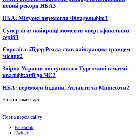
новий рекорд НБА
3
НБА: Мілуокі перемогло Філадельфію
3
Суперліга: найкращі моменти чвертьфінальних
серій
3
Євроліга. Лідер Реала став найкращим гравцем
місяця
2
Збірна України поступилася Туреччині в матчі
кваліфікації до ЧС
2
НБА: перемоги Індіани, Атланти та Міннесоти
2
Читати коментарі
Повна версія сайту
Facebook
Twitter