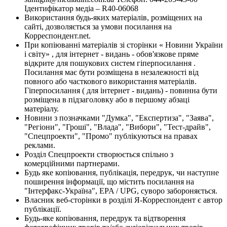
Ідентифікатор медіа – R40-06068
Використання будь-яких матеріалів, розміщених на
сайті, дозволяється за умови посилання на
Корреспондент.net.
При копіюванні матеріалів зі сторінки « Новини України
і світу» , для інтернет - видань - обов'язкове пряме
відкрите для пошукових систем гіперпосилання .
Посилання має бути розміщена в незалежності від
повного або часткового використання матеріалів.
Гіперпосилання ( для інтернет - видань) - повинна бути
розміщена в підзаголовку або в першому абзаці
матеріалу.
Новини з позначками "Думка", "Експертиза", "Заява",
"Регіони", "Гроші", "Влада", "Вибори", "Тест-драйв",
"Спецпроекти", "Промо" публікуються на правах
реклами.
Розділ Спецпроекти створюється спільно з
комерційними партнерами.
Будь яке копіювання, публікація, передрук, чи наступне
поширення інформації, що містить посилання на
"Інтерфакс-Україна", EPA / UPG, суворо забороняється.
Власник веб-сторінки в розділі Я-Корреспондент є автор
публікації.
Будь-яке копіювання, передрук та відтворення