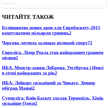
ЧИТАЙТЕ ТАКОЖ
Будівництво нових арен для Євробаскету-2015
коштуватиме мільярди гривень
2
Чергова легенда залишає великий спорт?
2
Євроліга. Лідер Реала став найкращим гравцем
місяця
2
НБА. Монстр-данки ЛеБрона, Уестбрука і Ненсі
в сотні найкращих за рік
2
НБА: Лейкерс сильніший за Чикаго, Денвер
обіграв Маямі
2
Суперліга: Київ-Баскет здолав Тернопіль, Хімік
сильніше Одеси
2