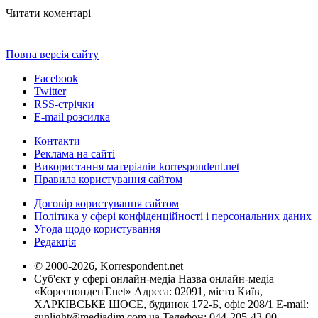
Читати коментарі
Повна версія сайту
Facebook
Twitter
RSS-стрічки
E-mail розсилка
Контакти
Реклама на сайті
Використання матеріалів korrespondent.net
Правила користування сайтом
Договір користування сайтом
Політика у сфері конфіденційності і персональних даних
Угода щодо користування
Редакція
© 2000-2026, Korrespondent.net
Суб'єкт у сфері онлайн-медіа Назва онлайн-медіа –
«КореспонденТ.net» Адреса: 02091, місто Київ,
ХАРКІВСЬКЕ ШОСЕ, будинок 172-Б, офіс 208/1 E-mail:
sunlight@mediadim.com.ua
Телефон: 044-205-43-00