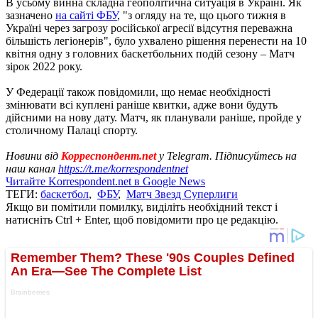
В усьому винна складна геополітична ситуація в Україні. Як
зазначено
на сайті ФБУ
, "з огляду на те, що цього тижня в
Україні через загрозу російської агресії відсутня переважна
більшість легіонерів", було ухвалено рішення перенести на 10
квітня одну з головних баскетбольних подій сезону – Матч
зірок 2022 року.
У Федерації також повідомили, що немає необхідності
змінювати всі куплені раніше квитки, адже вони будуть
дійсними на нову дату. Матч, як планували раніше, пройде у
столичному Палаці спорту.
Новини від
Корреспондент.net
у Telegram. Підписуйтесь на
наш канал
https://t.me/korrespondentnet
Читайте Korrespondent.net в Google News
ТЕГИ:
баскетбол
,
ФБУ
,
Матч Звезд Суперлиги
Якщо ви помітили помилку, виділіть необхідний текст і
натисніть Ctrl + Enter, щоб повідомити про це редакцію.