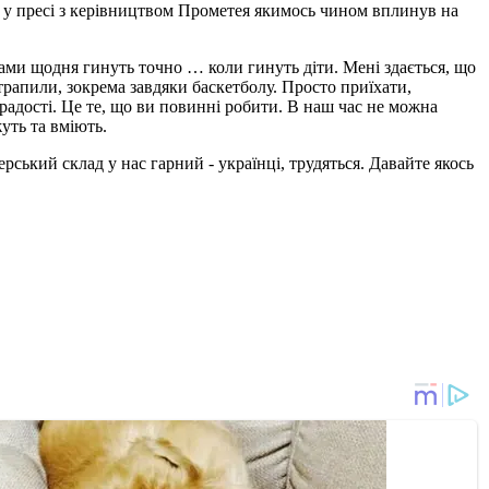
кт у пресі з керівництвом Прометея якимось чином вплинув на
ками щодня гинуть точно … коли гинуть діти. Мені здається, що
отрапили, зокрема завдяки баскетболу. Просто приїхати,
радості. Це те, що ви повинні робити. В наш час не можна
уть та вміють.
ерський склад у нас гарний - українці, трудяться. Давайте якось