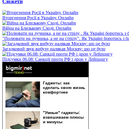
Сюжети
Вторгнення Росії в Україну. Онлайн
Війна на Близькому Сході. Онлайн
"Полювати на лучника, а не на стрілу". Як Україні боротись з 
Загадковий звук вибуху налякав Москву: що це було
Підсумки 06.08: Санкції проти РФ і дрон у Лейпцигу