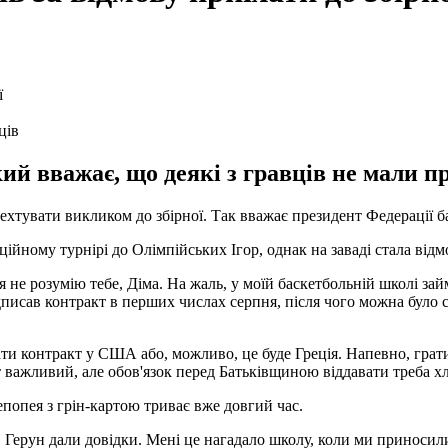
ців
ий вважає, що деякі з гравців не мали п
ехтувати викликом до збірної. Так вважає президент Федерації 
ійному турнірі до Олімпійських Ігор, однак на заваді стала від
 не розумію тебе, Діма. На жаль, у моїй баскетбольній школі за
ідписав контракт в перших числах серпня, після чого можна було с
ати контракт у США або, можливо, це буде Греція. Напевно, грати
ут важливий, але обов'язок перед Батьківщиною віддавати треба х
 епопея з грін-картою триває вже довгий час.
н, Герун дали довідки. Мені це нагадало школу, коли ми приноси