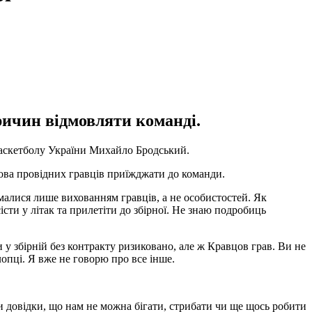
ричин відмовляти команді.
баскетболу України Михайло Бродський.
мова провідних гравців приїжджати до команди.
ймалися лише вихованням гравців, а не особистостей. Як
істи у літак та прилетіти до збірної. Не знаю подробиць
 у збірній без контракту ризиковано, але ж Кравцов грав. Ви не
лопці. Я вже не говорю про все інше.
ли довідки, що нам не можна бігати, стрибати чи ще щось робити