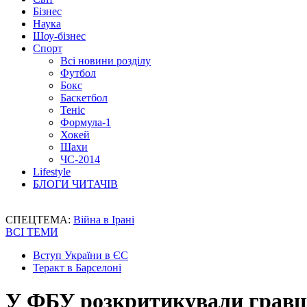
Бізнес
Наука
Шоу-бізнес
Спорт
Всі новини розділу
Футбол
Бокс
Баскетбол
Теніс
Формула-1
Хокей
Шахи
ЧС-2014
Lifestyle
БЛОГИ ЧИТАЧІВ
СПЕЦТЕМА:
Війна в Ірані
ВСІ ТЕМИ
Вступ України в ЄС
Теракт в Барселоні
У ФБУ розкритикували гравців