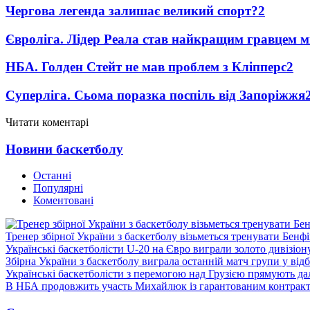
Чергова легенда залишає великий спорт?
2
Євроліга. Лідер Реала став найкращим гравцем м
НБА. Голден Стейт не мав проблем з Кліпперс
2
Суперліга. Сьома поразка поспіль від Запоріжжя
Читати коментарі
Новини баскетболу
Останні
Популярні
Коментовані
Тренер збірної України з баскетболу візьметься тренувати Бенф
Українські баскетболісти U-20 на Євро виграли золото дивізіон
Збірна України з баскетболу виграла останній матч групи у від
Українські баскетболісти з перемогою над Грузією прямують дал
В НБА продовжить участь Михайлюк із гарантованим контрак