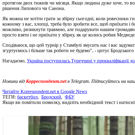
протягом двох тижнів чи місяця. Якщо людина дуже хоче, то во
рішення Липового чи Санона.
Як можна не хотіти грати за збірну сьогодні, коли ровесники г
кожному з вас, хлопці, треба було зробити все, щоб приїхати і 
можливо, ризикнути травмою, але подарувати нашим громадянам,
просто взяти і не приїхати у збірну, як це колись робив Медвед
Сподіваюся, що цей турнір у Стамбулі змусить нас і вас задумати
згуртуємось і більше так робити не будемо", - цитує Бродськог
Нагадаємо,
Україна поступилась Туреччині у прекваліфікації до
Новини від
Корреспондент.net
в Telegram. Підписуйтесь на на
Читайте Korrespondent.net в Google News
ТЕГИ:
баскетбол
,
Бродский
,
ФБУ
Якщо ви помітили помилку, виділіть необхідний текст і натисніт