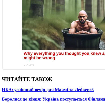
ЧИТАЙТЕ ТАКОЖ
НБА: успішний вечір для Маямі та Лейкерс
3
Боролися до кінця: Україна поступається Фінлянді