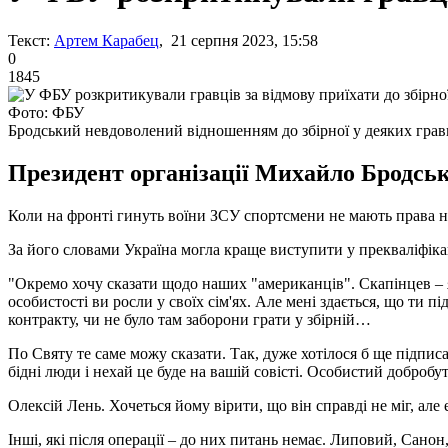
Текст:
Артем Карабец
, 21 серпня 2023, 15:58
0
1845
Фото: ФБУ
Бродський невдоволений відношенням до збірної у деяких грав
Президент організації Михайло Бродськ
Коли на фронті гинуть воїни ЗСУ спортсмени не мають права н
За його словами Україна могла краще виступити у прекваліфікац
"Окремо хочу сказати щодо наших "американців". Скапінцев – я
особистості ви росли у своїх сім'ях. Але мені здається, що ти п
контракту, чи не було там заборони грати у збірній…
По Святу те саме можу сказати. Так, дуже хотілося б ще підпис
бідні люди і нехай це буде на вашій совісті. Особистий доброб
Олексій Лень. Хочеться йому вірити, що він справді не міг, але
Інші, які після операції – до них питань немає. Липовий, Сано