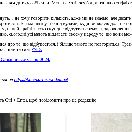
на знаходить у собі сили. Мені не хотілося б думати, що конфлі
инуть… не хочу говорити кількість, адже ми не знаємо, але десят
боротися за Батьківщину.. не під кулями, куди ви волею долі не п
 нашій країні якесь секундне відчуття перемоги, задоволення, 
енко, сьогодні усі мають віддавати своєму народу те, що вони мож
ся про те, що відбувається, і більше такого не повториться. Трен
о офіційний сайт
ФБУ.
 Олімпійських Ігор-2024.
ш канал
https://t.me/korrespondentnet
ь Ctrl + Enter, щоб повідомити про це редакцію.