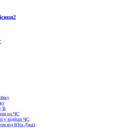
ісяця
2
2
іку
у В
борі на ЧС
і у відборі ЧС
том від Юта Джаз