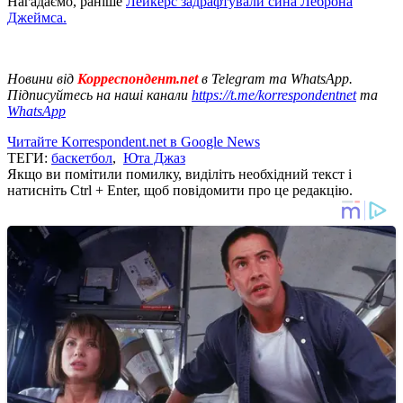
Нагадаємо, раніше
Лейкерс задрафтували сина Леброна
Джеймса.
Новини від
Корреспондент.net
в Telegram та WhatsApp.
Підписуйтесь на наші канали
https://t.me/korrespondentnet
та
WhatsApp
Читайте Korrespondent.net в Google News
ТЕГИ:
баскетбол
,
Юта Джаз
Якщо ви помітили помилку, виділіть необхідний текст і
натисніть Ctrl + Enter, щоб повідомити про це редакцію.