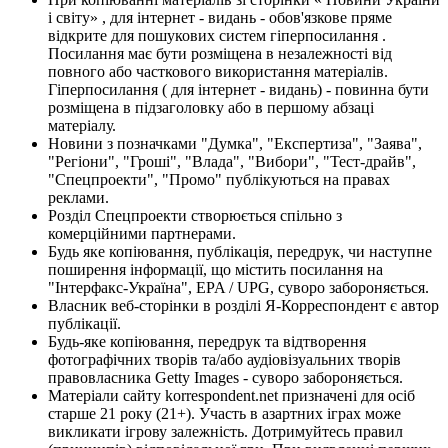
і світу» , для інтернет - видань - обов'язкове пряме
відкрите для пошукових систем гіперпосилання .
Посилання має бути розміщена в незалежності від
повного або часткового використання матеріалів.
Гіперпосилання ( для інтернет - видань) - повинна бути
розміщена в підзаголовку або в першому абзаці
матеріалу.
Новини з позначками "Думка", "Експертиза", "Заява",
"Регіони", "Гроші", "Влада", "Вибори", "Тест-драйв",
"Спецпроекти", "Промо" публікуються на правах
реклами.
Розділ Спецпроекти створюється спільно з
комерційними партнерами.
Будь яке копіювання, публікація, передрук, чи наступне
поширення інформації, що містить посилання на
"Інтерфакс-Україна", EPA / UPG, суворо забороняється.
Власник веб-сторінки в розділі Я-Корреспондент є автор
публікації.
Будь-яке копіювання, передрук та відтворення
фотографічних творів та/або аудіовізуальних творів
правовласника Getty Images - суворо забороняється.
Матеріали сайту korrespondent.net призначені для осіб
старше 21 року (21+). Участь в азартних іграх може
викликати ігрову залежність. Дотримуйтесь правил