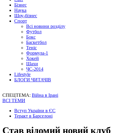
Бізнес
Наука
Шоу-бізнес
Спорт
Всі новини розділу
Футбол
Бокс
Баскетбол
Теніс
Формула-1
Хокей
Шахи
ЧС-2014
Lifestyle
БЛОГИ ЧИТАЧІВ
СПЕЦТЕМА:
Війна в Ірані
ВСІ ТЕМИ
Вступ України в ЄС
Теракт в Барселоні
Став відомий новий клуб