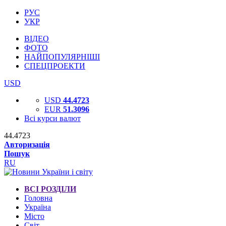
РУС
УКР
ВІДЕО
ФОТО
НАЙПОПУЛЯРНІШІ
СПЕЦПРОЕКТИ
USD
USD
44.4723
EUR
51.3096
Всі курси валют
44.4723
Авторизація
Пошук
RU
ВСІ РОЗДІЛИ
Головна
Україна
Місто
Світ