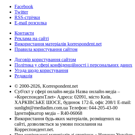
Facebook
Twitter
RSS-стрічки
E-mail розсилка
Контакти
Реклама на сайті
Використання матеріалів korrespondent.net
Правила користування сайтом
Договір користування сайтом
Політика у сфері конфіденційності і персональних даних
Угода щодо користування
Редакція
© 2000-2026, Korrespondent.net
Суб'єкт у сфері онлайн-медіа Назва онлайн-медіа –
«КореспонденТ.net» Адреса: 02091, місто Київ,
ХАРКІВСЬКЕ ШОСЕ, будинок 172-Б, офіс 208/1 E-mail:
sunlight@mediadim.com.ua
Телефон: 044-205-43-00
Ідентифікатор медіа – R40-06068
Використання будь-яких матеріалів, розміщених на
сайті, дозволяється за умови посилання на
Корреспондент.net.
При копіюванні матеріалів зі сторінки « Новини України