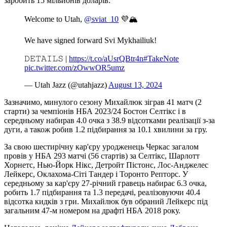
заробить 15 мільйонів доларів.
Welcome to Utah,
@sviat_10
💜🏔️
We have signed forward Svi Mykhailiuk!
𝙳𝙴𝚃𝙰𝙸𝙻𝚂 |
https://t.co/aUsrQBtr4n
#TakeNote
pic.twitter.com/zOwwOR5umz
— Utah Jazz (@utahjazz)
August 13, 2024
Зазначимо, минулого сезону Михайлюк зіграв 41 матч (2
старти) за чемпіонів НБА 2023/24 Бостон Селтікс і в
середньому набирав 4.0 очка з 38.9 відсотками реалізації з-за
дуги, а також робив 1.2 підбирання за 10.1 хвилини за гру.
За свою шестирічну кар'єру уродженець Черкас загалом
провів у НБА 293 матчі (56 стартів) за Селтікс, Шарлотт
Хорнетс, Нью-Йорк Нікс, Детройт Пістонс, Лос-Анджелес
Лейкерс, Оклахома-Сіті Тандер і Торонто Репторс. У
середньому за кар'єру 27-річний гравець набирає 6.3 очка,
робить 1.7 підбирання та 1.3 передачі, реалізовуючи 40.4
відсотка кидків з гри. Михайлюк був обраний Лейкерс під
загальним 47-м номером на драфті НБА 2018 року.