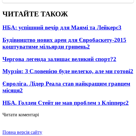
ЧИТАЙТЕ ТАКОЖ
НБА: успішний вечір для Маямі та Лейкерс
3
Будівництво нових арен для Євробаскету-2015
коштуватиме мільярди гривень
2
Чергова легенда залишає великий спорт?
2
Мурзін: З Словенією буде нелегко, але ми готові
2
Євроліга. Лідер Реала став найкращим гравцем
місяця
2
НБА. Голден Стейт не мав проблем з Кліпперс
2
Читати коментарі
Повна версія сайту