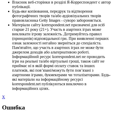
Власник веб-сторінки в розділі Я-Корреспондент є автор
публікації.
Будь-яке копіювання, передрук та відтворення
фотографічних творів та/або аудіовізуальних творів
правовласника Getty Images - суворо забороняється.
Матеріали сайту korrespondent.net призначені для осіб
старше 21 року (21+). Участь в азартних іграх може
викликати ігрову залежність. Дотримуйтесь правил
(принципів) відповідальної гри. При виявленні перших
ознак залежності негайно зверніться до спеціаліста.
Пам'ятайте, що участь в азартних іграх не може бути
джерелом доходів або альтернативою роботі.
Інформаційний ресурс korrespondent.net не проводить
ігри на реальні та/або віртуальні гроші, також сайт не
приймає ні в якій формі оплату ставок та інших
платежів, які пов’язані/можуть бути пов’язані з
азартними іграми, букмекерами чи тоталізаторами. Будь-
які матеріали на інформаційному ресурсі
korrespondent.net публікуються виключно в
інформаційних цілях.
X
Ошибка