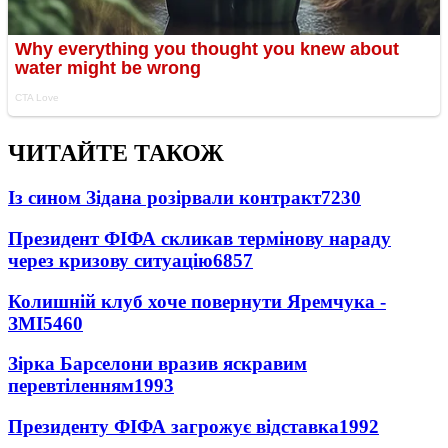
ЧИТАЙТЕ ТАКОЖ
Із сином Зідана розірвали контракт
7230
Президент ФІФА скликав термінову нараду
через кризову ситуацію
6857
Колишній клуб хоче повернути Яремчука -
ЗМІ
5460
Зірка Барселони вразив яскравим
перевтіленням
1993
Президенту ФІФА загрожує відставка
1992