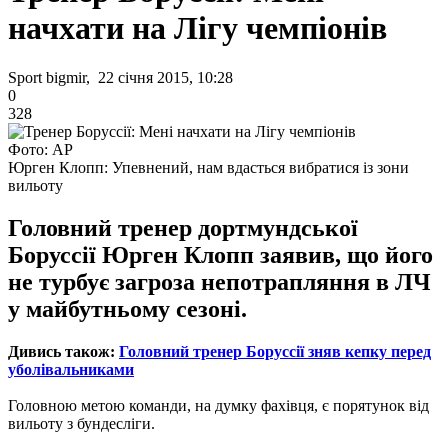
начхати на Лігу чемпіонів
Sport bigmir, 22 січня 2015, 10:28
0
328
Фото: АР
Юрген Клопп: Упевнений, нам вдасться вибратися із зони
вильоту
Головний тренер дортмундської
Боруссії Юрген Клопп заявив, що його
не турбує загроза непотрапляння в ЛЧ
у майбутньому сезоні.
Дивись також:
Головний тренер Боруссії зняв кепку перед
уболівальниками
Головною метою команди, на думку фахівця, є порятунок від
вильоту з бундесліги.