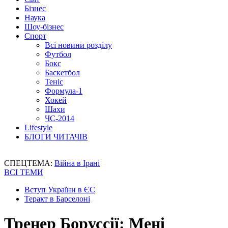
Бізнес
Наука
Шоу-бізнес
Спорт
Всі новини розділу
Футбол
Бокс
Баскетбол
Теніс
Формула-1
Хокей
Шахи
ЧС-2014
Lifestyle
БЛОГИ ЧИТАЧІВ
СПЕЦТЕМА:
Війна в Ірані
ВСІ ТЕМИ
Вступ України в ЄС
Теракт в Барселоні
Тренер Боруссії: Мені