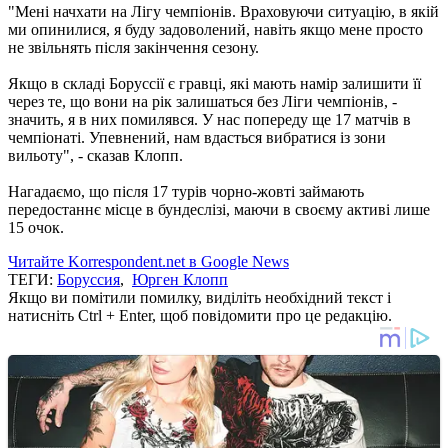
"Мені начхати на Лігу чемпіонів. Враховуючи ситуацію, в якій
ми опинилися, я буду задоволений, навіть якщо мене просто
не звільнять після закінчення сезону.
Якщо в складі Боруссії є гравці, які мають намір залишити її
через те, що вони на рік залишаться без Ліги чемпіонів, -
значить, я в них помилявся. У нас попереду ще 17 матчів в
чемпіонаті. Упевнений, нам вдасться вибратися із зони
вильоту", - сказав Клопп.
Нагадаємо, що після 17 турів чорно-жовті займають
передостаннє місце в бундеслізі, маючи в своєму активі лише
15 очок.
Читайте Korrespondent.net в Google News
ТЕГИ:
Боруссия
,
Юрген Клопп
Якщо ви помітили помилку, виділіть необхідний текст і
натисніть Ctrl + Enter, щоб повідомити про це редакцію.