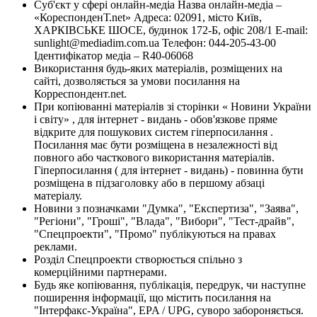
Суб'єкт у сфері онлайн-медіа Назва онлайн-медіа –
«КореспонденТ.net» Адреса: 02091, місто Київ,
ХАРКІВСЬКЕ ШОСЕ, будинок 172-Б, офіс 208/1 E-mail:
sunlight@mediadim.com.ua
Телефон: 044-205-43-00
Ідентифікатор медіа – R40-06068
Використання будь-яких матеріалів, розміщених на
сайті, дозволяється за умови посилання на
Корреспондент.net.
При копіюванні матеріалів зі сторінки « Новини України
і світу» , для інтернет - видань - обов'язкове пряме
відкрите для пошукових систем гіперпосилання .
Посилання має бути розміщена в незалежності від
повного або часткового використання матеріалів.
Гіперпосилання ( для інтернет - видань) - повинна бути
розміщена в підзаголовку або в першому абзаці
матеріалу.
Новини з позначками "Думка", "Експертиза", "Заява",
"Регіони", "Гроші", "Влада", "Вибори", "Тест-драйв",
"Спецпроекти", "Промо" публікуються на правах
реклами.
Розділ Спецпроекти створюється спільно з
комерційними партнерами.
Будь яке копіювання, публікація, передрук, чи наступне
поширення інформації, що містить посилання на
"Інтерфакс-Україна", EPA / UPG, суворо забороняється.