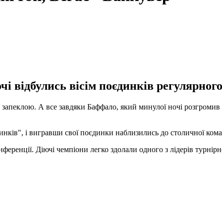
чі відбулись вісім поєдинків регулярного
ьш запеклою. А все завдяки Баффало, який минулої ночі розгроми
инків", і вигравши свої поєдинки наблизились до столичної кома
ференції. Діючі чемпіони легко здолали одного з лідерів турнірно