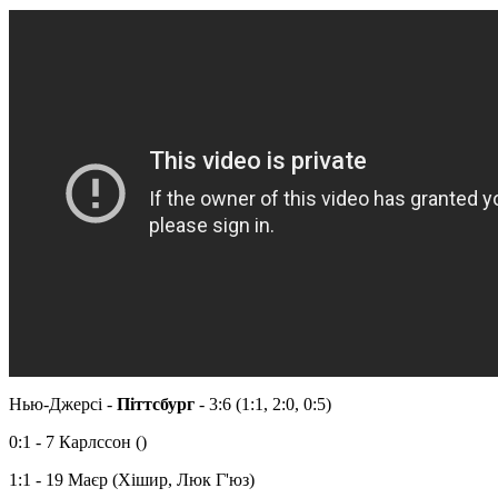
Нью-Джерсі -
Піттсбург
- 3:6 (1:1, 2:0, 0:5)
0:1 - 7 Карлссон ()
1:1 - 19 Маєр (Хішир, Люк Г'юз)