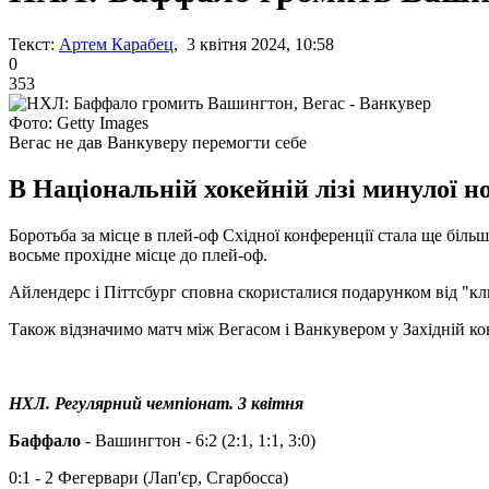
Текст:
Артем Карабец
, 3 квітня 2024, 10:58
0
353
Фото: Getty Images
Вегас не дав Ванкуверу перемогти себе
В Національній хокейній лізі минулої но
Боротьба за місце в плей-оф Східної конференції стала ще біл
восьме прохідне місце до плей-оф.
Айлендерс і Піттсбург сповна скористалися подарунком від "кл
Також відзначимо матч між Вегасом і Ванкувером у Західній кон
НХЛ. Регулярний чемпіонат. 3 квітня
Баффало
- Вашингтон - 6:2 (2:1, 1:1, 3:0)
0:1 - 2 Фегервари (Лап'єр, Сгарбосса)