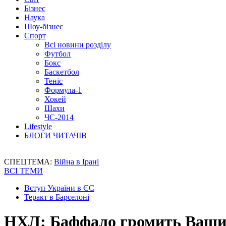
Бізнес
Наука
Шоу-бізнес
Спорт
Всі новини розділу
Футбол
Бокс
Баскетбол
Теніс
Формула-1
Хокей
Шахи
ЧС-2014
Lifestyle
БЛОГИ ЧИТАЧІВ
СПЕЦТЕМА:
Війна в Ірані
ВСІ ТЕМИ
Вступ України в ЄС
Теракт в Барселоні
НХЛ: Баффало громить Вашин