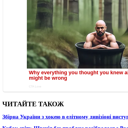
ЧИТАЙТЕ ТАКОЖ
Збірна України з хокею в елітному дивізіоні вист