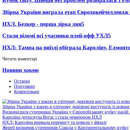
Кубок світу. Швеція без проблем розібралася з Ро
Збірна України виграла етап Єврохокейчеллендж 
НХЛ. Бедкер - перша зірка дня
5
Стали відомі всі учасники плей-офф УХЛ
5
НХЛ: Тампа на виїзді обіграла Кароліну, Едмонт
Читати коментарі
Новини хокею
Останні
Популярні
Коментовані
Збірна України з хокею в елітному дивізіоні виступить із нови
Визначилися суперники України у Європейському кубку націй 
Кароліна дотиснула Вегас і стала чемпіоном НХЛ
НХЛ: Кароліна вирвала перемогу та повела у фіналі
Жереб визначив суперників Сокола у Континентальному кубку