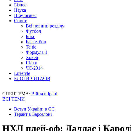
Бізнес
Наука
Шоу-бізнес
Спорт
Всі новини розділу
Футбол
Бокс
Баскетбол
Теніс
Формула-1
Хокей
Шахи
ЧС-2014
Lifestyle
БЛОГИ ЧИТАЧІВ
СПЕЦТЕМА:
Війна в Ірані
ВСІ ТЕМИ
Вступ України в ЄС
Теракт в Барселоні
НХЛ плей-оф: Даллас і Каролі