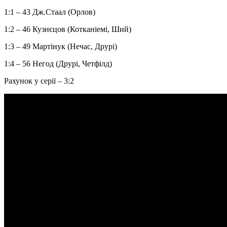
1:1 – 43 Дж.Стаал (Орлов)
1:2 – 46 Кузнєцов (Котканіемі, Ший)
1:3 – 49 Мартінук (Нечас, Друрі)
1:4 – 56 Негод (Друрі, Четфілд)
Рахунок у серії – 3:2