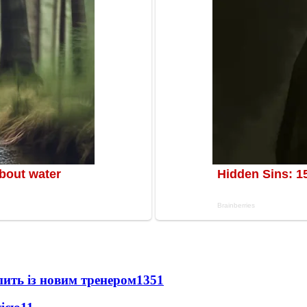
упить із новим тренером
1351