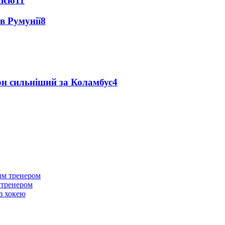
сією
11
в Румунії
8
он сильніший за Коламбус
4
м тренером
з хокею