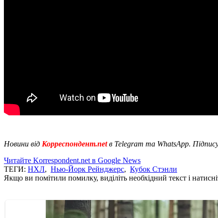
Новини від
Корреспондент.net
в Telegram та WhatsApp. Підпис
Читайте Korrespondent.net в Google News
ТЕГИ:
НХЛ
,
Нью-Йорк Рейнджерс
,
Кубок Стэнли
Якщо ви помітили помилку, виділіть необхідний текст і натисніт