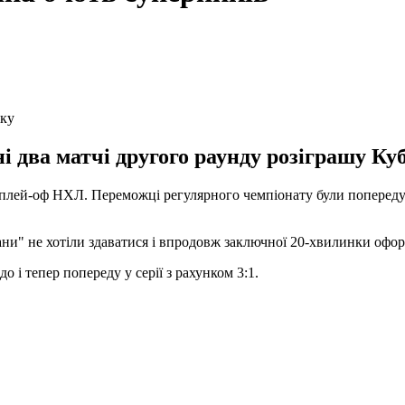
ику
ні два матчі другого раунду розіграшу Ку
лей-оф НХЛ. Переможці регулярного чемпіонату були попереду у 
гани" не хотіли здаватися і впродовж заключної 20-хвилинки офо
 і тепер попереду у серії з рахунком 3:1.