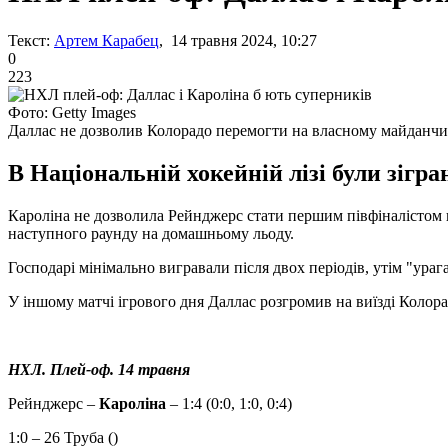
Текст:
Артем Карабец
, 14 травня 2024, 10:27
0
223
Фото: Getty Images
Даллас не дозволив Колорадо перемогти на власному майданч
В Національній хокейній лізі були зігра
Кароліна не дозволила Рейнджерс стати першим півфіналістом п
наступного раунду на домашньому льоду.
Господарі мінімально вигравали після двох періодів, утім "ура
У іншому матчі ігрового дня Даллас розгромив на виїзді Колорадо
НХЛ. Плей-оф. 14 травня
Рейнджерс –
Кароліна
– 1:4 (0:0, 1:0, 0:4)
1:0 – 26 Труба ()