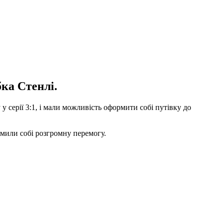
бка Стенлі.
серії 3:1, і мали можливість оформити собі путівку до
рмили собі розгромну перемогу.