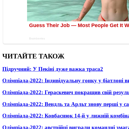
ЧИТАЙТЕ ТАКОЖ
Підручний: У Пекіні дуже важка траса
2
Олімпіада-2022: Індивідуальну гонку у біатлоні 
Олімпіада-2022: Гераскевич покращив свій резул
Олімпіада-2022: Вендль та Арльт знову перші у с
Олімпіада-2022: Ковбаснюк 14-й у лижній комбіна
Олімпіада-2022: австрійці виграли командні змаг