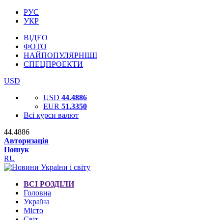
РУС
УКР
ВІДЕО
ФОТО
НАЙПОПУЛЯРНІШІ
СПЕЦПРОЕКТИ
USD
USD
44.4886
EUR
51.3350
Всі курси валют
44.4886
Авторизація
Пошук
RU
ВСІ РОЗДІЛИ
Головна
Україна
Місто
Світ