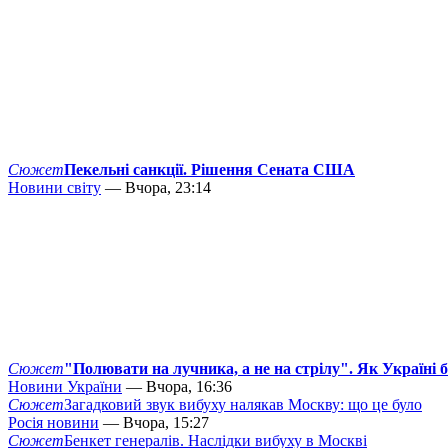
Сюжет
Пекельні санкції. Рішення Сената США
Новини світу
— Вчора, 23:14
Сюжет
"Полювати на лучника, а не на стрілу". Як Україні 
Новини України
— Вчора, 16:36
Сюжет
Загадковий звук вибуху налякав Москву: що це було
Росія новини
— Вчора, 15:27
Сюжет
Бенкет генералів. Наслідки вибуху в Москві