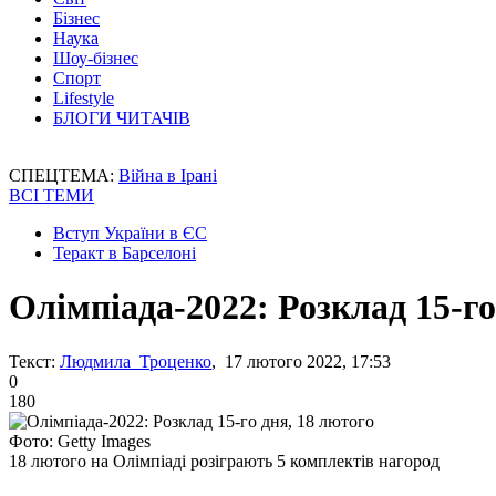
Бізнес
Наука
Шоу-бізнес
Спорт
Lifestyle
БЛОГИ ЧИТАЧІВ
СПЕЦТЕМА:
Війна в Ірані
ВСІ ТЕМИ
Вступ України в ЄС
Теракт в Барселоні
Олімпіада-2022: Розклад 15-го
Текст:
Людмила Троценко
, 17 лютого 2022, 17:53
0
180
Фото: Getty Images
18 лютого на Олімпіаді розіграють 5 комплектів нагород