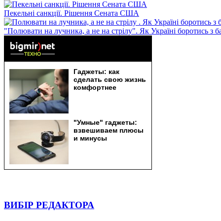
Пекельні санкції. Рішення Сената США
"Полювати на лучника, а не на стрілу". Як Україні боротись з 
ВИБІР РЕДАКТОРА