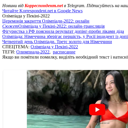
Новини від
Корреспондент.net
в Telegram. Підписуйтесь на на
Читайте Korrespondent.net в Google News
Олімпіада у Пекіні-2022
Церемонія закриття Олімпіади-2022: онлайн
Сюжет
Олімпіада у Пекіні-2022: онлайн-трансляція
Фігуристка з РФ пояснила результат допінг-проби ліками діда
Олімпіада: Німеччина зберігає першість, у Росії інцидент із доп
Четвертий день Олімпіади. Третє золото для Німеччини
СПЕЦТЕМА:
Олімпіада у Пекіні-2022
ТЕГИ:
Олимпиада-2022
,
расписание
Якщо ви помітили помилку, виділіть необхідний текст і натисніт