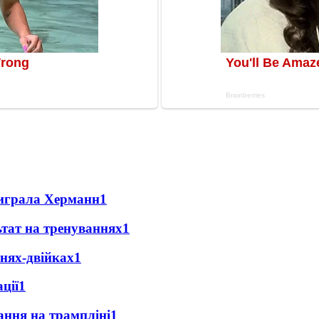
виграла Херманн
1
ьтат на тренуваннях
1
анях-двійках
1
ції
1
ання на трампліні
1