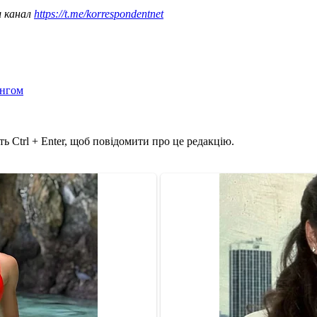
ш канал
https://t.me/korrespondentnet
інгом
ь Ctrl + Enter, щоб повідомити про це редакцію.