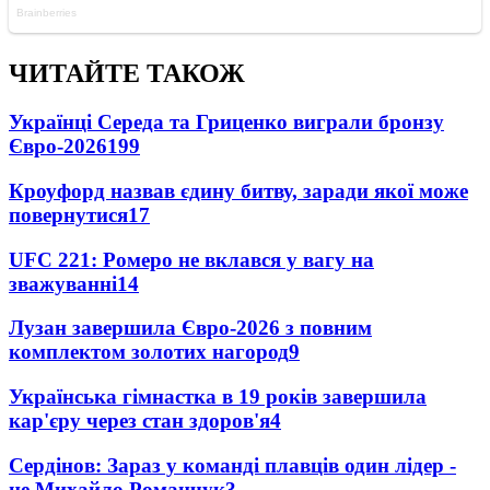
ЧИТАЙТЕ ТАКОЖ
Українці Середа та Гриценко виграли бронзу
Євро-2026
199
Кроуфорд назвав єдину битву, заради якої може
повернутися
17
UFC 221: Ромеро не вклався у вагу на
зважуванні
14
Лузан завершила Євро-2026 з повним
комплектом золотих нагород
9
Українська гімнастка в 19 років завершила
кар'єру через стан здоров'я
4
Сердінов: Зараз у команді плавців один лідер -
це Михайло Романчук
3