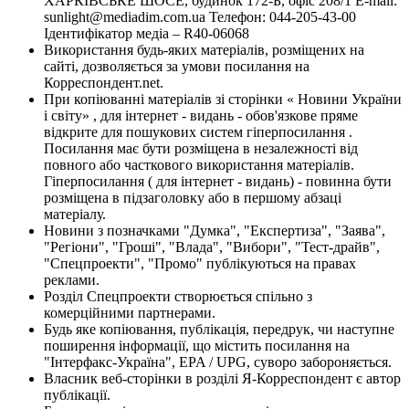
ХАРКІВСЬКЕ ШОСЕ, будинок 172-Б, офіс 208/1 E-mail:
sunlight@mediadim.com.ua
Телефон: 044-205-43-00
Ідентифікатор медіа – R40-06068
Використання будь-яких матеріалів, розміщених на
сайті, дозволяється за умови посилання на
Корреспондент.net.
При копіюванні матеріалів зі сторінки « Новини України
і світу» , для інтернет - видань - обов'язкове пряме
відкрите для пошукових систем гіперпосилання .
Посилання має бути розміщена в незалежності від
повного або часткового використання матеріалів.
Гіперпосилання ( для інтернет - видань) - повинна бути
розміщена в підзаголовку або в першому абзаці
матеріалу.
Новини з позначками "Думка", "Експертиза", "Заява",
"Регіони", "Гроші", "Влада", "Вибори", "Тест-драйв",
"Спецпроекти", "Промо" публікуються на правах
реклами.
Розділ Спецпроекти створюється спільно з
комерційними партнерами.
Будь яке копіювання, публікація, передрук, чи наступне
поширення інформації, що містить посилання на
"Інтерфакс-Україна", EPA / UPG, суворо забороняється.
Власник веб-сторінки в розділі Я-Корреспондент є автор
публікації.