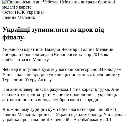
Фото: НОК Украины
Галина Мельник
Українці зупинилися за крок від
фіналу.
Українські каратисти Валерій Чеботар і Галина Мельник
вибороли бронзові медалі Європейських ігор-2019, які
відбуваються в Мінську.
Чеботар виступав в куміте у ваговій категорії до 84 кілограм.
У півфінальній зустрічі українець поступився представнику
Туреччини Угуру Актасу.
Поєдинок завершився з рахунком 1:4 на користь турка. Але
оскільки зустрічі за третє місце не проводилися, українець
автоматично став володарем бронзової нагороди.
А в жіночому турнірі з куміте (вагова категорія - до 68 кг)
Галина Мельник принесла Україні ще одну бронзу. У півфіналі
українка програла Ірині Зарецькій з Азербайджану - 0:1.