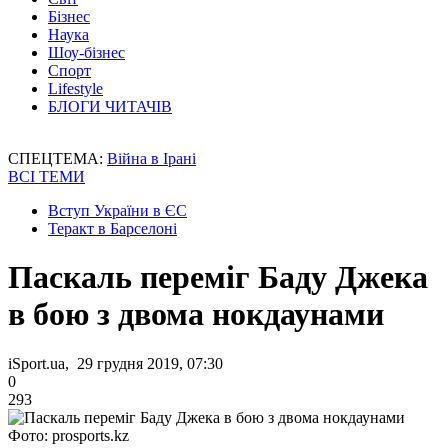
Бізнес
Наука
Шоу-бізнес
Спорт
Lifestyle
БЛОГИ ЧИТАЧІВ
СПЕЦТЕМА:
Війна в Ірані
ВСІ ТЕМИ
Вступ України в ЄС
Теракт в Барселоні
Паскаль переміг Баду Джека
в бою з двома нокдаунами
iSport.ua, 29 грудня 2019, 07:30
0
293
Фото: prosports.kz