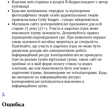
Власник веб-сторінки в розділі Я-Корреспондент є автор
публікації.
Будь-яке копіювання, передрук та відтворення
фотографічних творів та/або аудіовізуальних творів
правовласника Getty Images - суворо забороняється.
Матеріали сайту korrespondent.net призначені для осіб
старше 21 року (21+). Участь в азартних іграх може
викликати ігрову залежність. Дотримуйтесь правил
(принципів) відповідальної гри. При виявленні перших
ознак залежності негайно зверніться до спеціаліста.
Пам'ятайте, що участь в азартних іграх не може бути
джерелом доходів або альтернативою роботі.
Інформаційний ресурс korrespondent.net не проводить
ігри на реальні та/або віртуальні гроші, також сайт не
приймає ні в якій формі оплату ставок та інших
платежів, які пов’язані/можуть бути пов’язані з
азартними іграми, букмекерами чи тоталізаторами. Будь-
які матеріали на інформаційному ресурсі
korrespondent.net публікуються виключно в
інформаційних цілях.
X
Ошибка