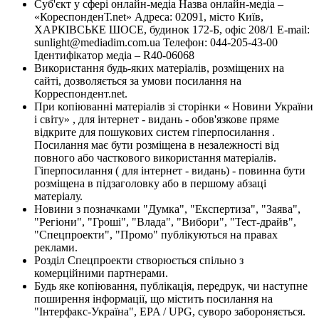
Суб'єкт у сфері онлайн-медіа Назва онлайн-медіа –
«КореспонденТ.net» Адреса: 02091, місто Київ,
ХАРКІВСЬКЕ ШОСЕ, будинок 172-Б, офіс 208/1 E-mail:
sunlight@mediadim.com.ua
Телефон: 044-205-43-00
Ідентифікатор медіа – R40-06068
Використання будь-яких матеріалів, розміщених на
сайті, дозволяється за умови посилання на
Корреспондент.net.
При копіюванні матеріалів зі сторінки « Новини України
і світу» , для інтернет - видань - обов'язкове пряме
відкрите для пошукових систем гіперпосилання .
Посилання має бути розміщена в незалежності від
повного або часткового використання матеріалів.
Гіперпосилання ( для інтернет - видань) - повинна бути
розміщена в підзаголовку або в першому абзаці
матеріалу.
Новини з позначками "Думка", "Експертиза", "Заява",
"Регіони", "Гроші", "Влада", "Вибори", "Тест-драйв",
"Спецпроекти", "Промо" публікуються на правах
реклами.
Розділ Спецпроекти створюється спільно з
комерційними партнерами.
Будь яке копіювання, публікація, передрук, чи наступне
поширення інформації, що містить посилання на
"Інтерфакс-Україна", EPA / UPG, суворо забороняється.