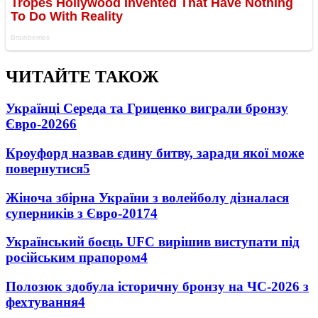
ЧИТАЙТЕ ТАКОЖ
Українці Середа та Гриценко виграли бронзу
Євро-2026
6
Кроуфорд назвав єдину битву, заради якої може
повернутися
5
Жіноча збірна України з волейболу дізналася
суперників з Євро-2017
4
Український боєць UFC вирішив виступати під
російським прапором
4
Полозюк здобула історичну бронзу на ЧС-2026 з
фехтування
4