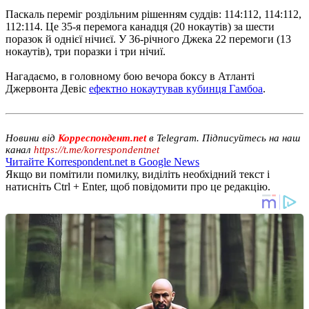
Паскаль переміг роздільним рішенням суддів: 114:112, 114:112,
112:114. Це 35-я перемога канадця (20 нокаутів) за шести
поразок й однієї нічиєї. У 36-річного Джека 22 перемоги (13
нокаутів), три поразки і три нічиї.
Нагадаємо, в головному бою вечора боксу в Атланті
Джервонта Девіс
ефектно нокаутував кубинця Гамбоа
.
Новини від
Корреспондент.net
в Telegram. Підписуйтесь на наш
канал
https://t.me/korrespondentnet
Читайте Korrespondent.net в Google News
Якщо ви помітили помилку, виділіть необхідний текст і
натисніть Ctrl + Enter, щоб повідомити про це редакцію.