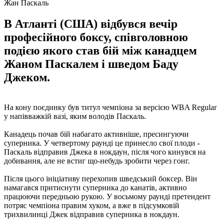
Жан Паскаль
В Атланті (США) відбувся вечір
професійного боксу, співголовною
подією якого став бій між канадцем
Жаном Паскалем і шведом Баду
Джеком.
На кону поєдинку був титул чемпіона за версією WBA Regular
у напівважкій вазі, яким володів Паскаль.
Канадець почав бій набагато активніше, пресингуючи
суперника. У четвертому раунді це принесло свої плоди -
Паскаль відправив Джека в нокдаун, після чого кинувся на
добивання, але не встиг що-небудь зробити через гонг.
Після цього ініціативу перехопив шведський боксер. Він
намагався притиснути суперника до канатів, активно
працюючи передньою рукою. У восьмому раунді претендент
потряс чемпіона правим хуком, а вже в підсумковій
трихвилинці Джек відправив суперника в нокдаун.