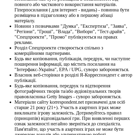
повного або часткового використання матеріалів.
Гіперпосилання ( для інтернет - видань) - повинна бути
розміщена в підзаголовку або в першому абзаці
матеріалу.
Новини з позначками "Думка", "Експертиза", "Заява",
"Регіони", "Гроші", "Влада", "Вибори", "Тест-драйв",
"Спецпроекти", "Промо" публікуються на правах
реклами.
Розділ Спецпроекти створюється спільно з
комерційними партнерами.
Будь яке копіювання, публікація, передрук, чи наступне
поширення інформації, що містить посилання на
"Інтерфакс-Україна", EPA / UPG, суворо забороняється.
Власник веб-сторінки в розділі Я-Корреспондент є автор
публікації.
Будь-яке копіювання, передрук та відтворення
фотографічних творів та/або аудіовізуальних творів
правовласника Getty Images - суворо забороняється.
Матеріали сайту korrespondent.net призначені для осіб
старше 21 року (21+). Участь в азартних іграх може
викликати ігрову залежність. Дотримуйтесь правил
(принципів) відповідальної гри. При виявленні перших
ознак залежності негайно зверніться до спеціаліста.
Пам'ятайте, що участь в азартних іграх не може бути
джерелом доходів або альтернативою роботі.