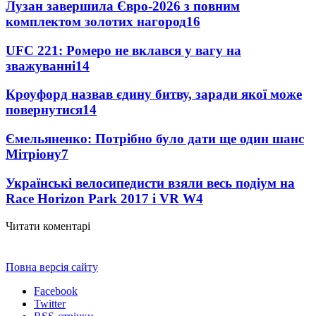
Лузан завершила Євро-2026 з повним
комплектом золотих нагород
16
UFC 221: Ромеро не вклався у вагу на
зважуванні
14
Кроуфорд назвав єдину битву, заради якої може
повернутися
14
Ємельяненко: Потрібно було дати ще один шанс
Мітріону
7
Українські велосипедисти взяли весь подіум на
Race Horizon Park 2017 і VR W
4
Читати коментарі
Повна версія сайту
Facebook
Twitter