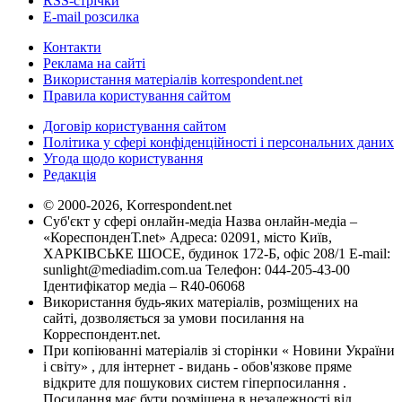
RSS-стрічки
E-mail розсилка
Контакти
Реклама на сайті
Використання матеріалів korrespondent.net
Правила користування сайтом
Договір користування сайтом
Політика у сфері конфіденційності і персональних даних
Угода щодо користування
Редакція
© 2000-2026, Korrespondent.net
Суб'єкт у сфері онлайн-медіа Назва онлайн-медіа –
«КореспонденТ.net» Адреса: 02091, місто Київ,
ХАРКІВСЬКЕ ШОСЕ, будинок 172-Б, офіс 208/1 E-mail:
sunlight@mediadim.com.ua
Телефон: 044-205-43-00
Ідентифікатор медіа – R40-06068
Використання будь-яких матеріалів, розміщених на
сайті, дозволяється за умови посилання на
Корреспондент.net.
При копіюванні матеріалів зі сторінки « Новини України
і світу» , для інтернет - видань - обов'язкове пряме
відкрите для пошукових систем гіперпосилання .
Посилання має бути розміщена в незалежності від