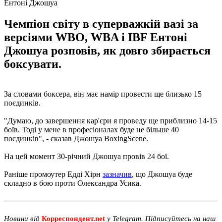
Ентоні Джошуа
Чемпіон світу в суперважкій вазі за
версіями WBO, WBA і IBF Ентоні
Джошуа розповів, як довго збирається
боксувати.
За словами боксера, він має намір провести ще близько 15
поєдинків.
"Думаю, до завершення кар'єри я проведу ще приблизно 14-15
боїв. Тоді у мене в професіоналах буде не більше 40
поєдинків", - сказав Джошуа BoxingScene.
На цей момент 30-річний Джошуа провів 24 бої.
Раніше промоутер Едді Хірн
зазначив
, що Джошуа буде
складно в бою проти Олександра Усика.
Новини від
Корреспондент.net
у Telegram. Підписуйтесь на наш