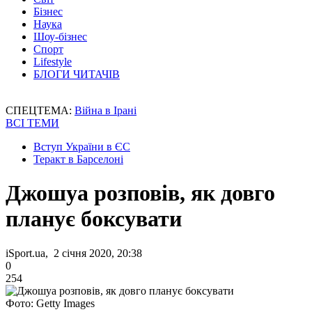
Бізнес
Наука
Шоу-бізнес
Спорт
Lifestyle
БЛОГИ ЧИТАЧІВ
СПЕЦТЕМА:
Війна в Ірані
ВСІ ТЕМИ
Вступ України в ЄС
Теракт в Барселоні
Джошуа розповів, як довго
планує боксувати
iSport.ua, 2 січня 2020, 20:38
0
254
Фото: Getty Images