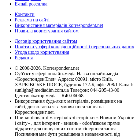
E-mail розсилка
Контакти
Реклама на сайті
Використання матеріалів korrespondent.net
Правила користування сайтом
Договір користування сайтом
Політика у сфері конфіденційності і персональних даних
Угода щодо користування
Редакція
© 2000-2026, Korrespondent.net
Суб'єкт у сфері онлайн-медіа Назва онлайн-медіа –
«КореспонденТ.net» Адреса: 02091, місто Київ,
ХАРКІВСЬКЕ ШОСЕ, будинок 172-Б, офіс 208/1 E-mail:
sunlight@mediadim.com.ua
Телефон: 044-205-43-00
Ідентифікатор медіа – R40-06068
Використання будь-яких матеріалів, розміщених на
сайті, дозволяється за умови посилання на
Корреспондент.net.
При копіюванні матеріалів зі сторінки « Новини України
і світу» , для інтернет - видань - обов'язкове пряме
відкрите для пошукових систем гіперпосилання .
Посилання має бути розміщена в незалежності від