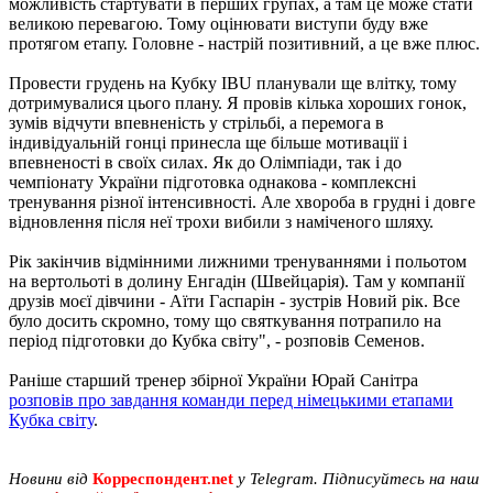
можливість стартувати в перших групах, а там це може стати
великою перевагою. Тому оцінювати виступи буду вже
протягом етапу. Головне - настрій позитивний, а це вже плюс.
Провести грудень на Кубку IBU планували ще влітку, тому
дотримувалися цього плану. Я провів кілька хороших гонок,
зумів відчути впевненість у стрільбі, а перемога в
індивідуальній гонці принесла ще більше мотивації і
впевненості в своїх силах. Як до Олімпіади, так і до
чемпіонату України підготовка однакова - комплексні
тренування різної інтенсивності. Але хвороба в грудні і довге
відновлення після неї трохи вибили з наміченого шляху.
Рік закінчив відмінними лижними тренуваннями і польотом
на вертольоті в долину Енгадін (Швейцарія). Там у компанії
друзів моєї дівчини - Аїти Гаспарін - зустрів Новий рік. Все
було досить скромно, тому що святкування потрапило на
період підготовки до Кубка світу", - розповів Семенов.
Раніше старший тренер збірної України Юрай Санітра
розповів про завдання команди перед німецькими етапами
Кубка світу
.
Новини від
Корреспондент.net
у Telegram. Підписуйтесь на наш