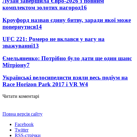
Лузан завершила Євро-2026 з повним
комплектом золотих нагород
16
Кроуфорд назвав єдину битву, заради якої може
повернутися
14
UFC 221: Ромеро не вклався у вагу на
зважуванні
13
Ємельяненко: Потрібно було дати ще один шанс
Мітріону
7
Українські велосипедисти взяли весь подіум на
Race Horizon Park 2017 і VR W
4
Читати коментарі
Повна версія сайту
Facebook
Twitter
RSS-стрічки