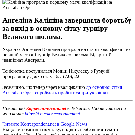
Ангеліна Калініна завершила боротьбу
за вихід в основну сітку турніру
Великого шолома.
Українка Ангеліна Калініна програла на старті кваліфікації на
перший у сезоні турнір Великого шолома Відкритий
чемпіонат Австралії.
Тенісистка поступилася Моніці Нікулеску з Румунії,
програвши у двох сетах - 6:7 (7:9), 2:6.
Зазначимо, що тепер через кваліфікацію
до основної сітки
Australian Open спробують пробитися три українки.
Новини від
Корреспондент.net
в Telegram. Підписуйтесь на
наш канал
https://t.me/korrespondentnet
Читайте Korrespondent.net в Google News
Якщо ви помітили помилку, виділіть необхідний текст і
натисніть Ctrl + Enter, щоб повідомити про це редакцію.