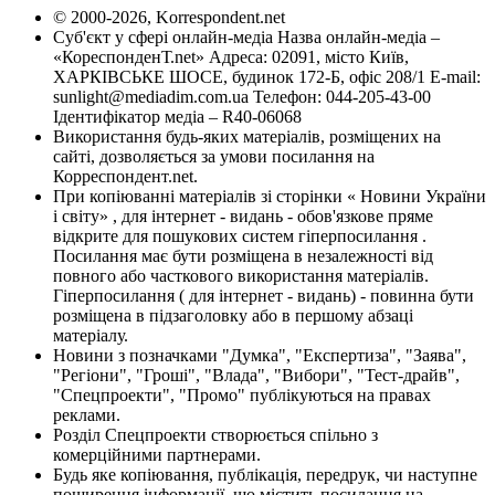
© 2000-2026, Korrespondent.net
Суб'єкт у сфері онлайн-медіа Назва онлайн-медіа –
«КореспонденТ.net» Адреса: 02091, місто Київ,
ХАРКІВСЬКЕ ШОСЕ, будинок 172-Б, офіс 208/1 E-mail:
sunlight@mediadim.com.ua
Телефон: 044-205-43-00
Ідентифікатор медіа – R40-06068
Використання будь-яких матеріалів, розміщених на
сайті, дозволяється за умови посилання на
Корреспондент.net.
При копіюванні матеріалів зі сторінки « Новини України
і світу» , для інтернет - видань - обов'язкове пряме
відкрите для пошукових систем гіперпосилання .
Посилання має бути розміщена в незалежності від
повного або часткового використання матеріалів.
Гіперпосилання ( для інтернет - видань) - повинна бути
розміщена в підзаголовку або в першому абзаці
матеріалу.
Новини з позначками "Думка", "Експертиза", "Заява",
"Регіони", "Гроші", "Влада", "Вибори", "Тест-драйв",
"Спецпроекти", "Промо" публікуються на правах
реклами.
Розділ Спецпроекти створюється спільно з
комерційними партнерами.
Будь яке копіювання, публікація, передрук, чи наступне
поширення інформації, що містить посилання на