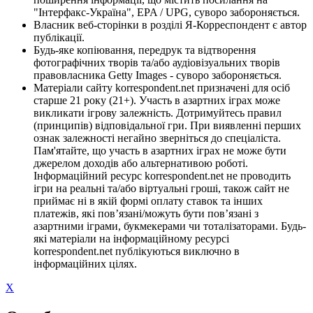
"Інтерфакс-Україна", EPA / UPG, суворо забороняється.
Власник веб-сторінки в розділі Я-Корреспондент є автор
публікації.
Будь-яке копіювання, передрук та відтворення
фотографічних творів та/або аудіовізуальних творів
правовласника Getty Images - суворо забороняється.
Матеріали сайту korrespondent.net призначені для осіб
старше 21 року (21+). Участь в азартних іграх може
викликати ігрову залежність. Дотримуйтесь правил
(принципів) відповідальної гри. При виявленні перших
ознак залежності негайно зверніться до спеціаліста.
Пам'ятайте, що участь в азартних іграх не може бути
джерелом доходів або альтернативою роботі.
Інформаційний ресурс korrespondent.net не проводить
ігри на реальні та/або віртуальні гроші, також сайт не
приймає ні в якій формі оплату ставок та інших
платежів, які пов’язані/можуть бути пов’язані з
азартними іграми, букмекерами чи тоталізаторами. Будь-
які матеріали на інформаційному ресурсі
korrespondent.net публікуються виключно в
інформаційних цілях.
X