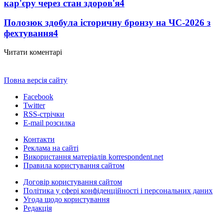
кар'єру через стан здоров'я
4
Полозюк здобула історичну бронзу на ЧС-2026 з
фехтування
4
Читати коментарі
Повна версія сайту
Facebook
Twitter
RSS-стрічки
E-mail розсилка
Контакти
Реклама на сайті
Використання матеріалів korrespondent.net
Правила користування сайтом
Договір користування сайтом
Політика у сфері конфіденційності і персональних даних
Угода щодо користування
Редакція