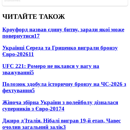
ЧИТАЙТЕ ТАКОЖ
Кроуфорд назвав єдину битву, заради якої може
повернутися
17
Українці Середа та Гриценко виграли бронзу
Євро-2026
11
UFC 221: Ромеро не вклався у вагу на
зважуванні
5
Полозюк здобула історичну бронзу на ЧС-2026 з
фехтування
5
Жіноча збірна України з волейболу дізналася
суперників з Євро-2017
4
Джиро д'Італія. Нібалі виграв 19-й етап, Чавес
очолив загальний залік
3