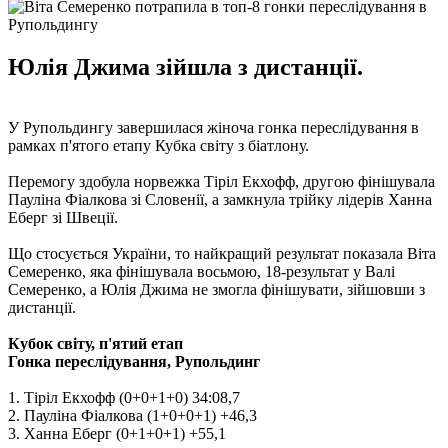
Юлія Джима зійшла з дистанції.
У Рупольдингу завершилася жіноча гонка переслідування в
рамках п'ятого етапу Кубка світу з біатлону.
Перемогу здобула норвежка Тіріл Екхофф, другою фінішувала
Пауліна Фіалкова зі Словенії, а замкнула трійку лідерів Ханна
Еберг зі Швеції.
Що стосується України, то найкращий результат показала Віта
Семеренко, яка фінішувала восьмою, 18-результат у Валі
Семеренко, а Юлія Джима не змогла фінішувати, зійшовши з
дистанції.
Кубок світу, п'ятий етап
Гонка переслідування, Рупольдинг
1. Тіріл Екхофф (0+0+1+0) 34:08,7
2. Пауліна Фіалкова (1+0+0+1) +46,3
3. Ханна Еберг (0+1+0+1) +55,1