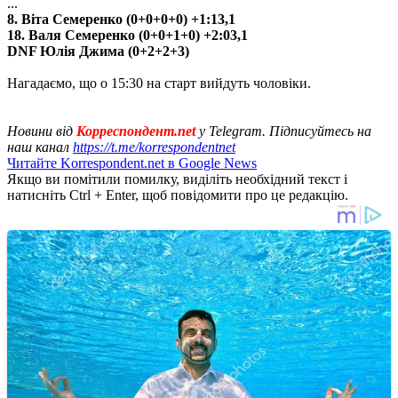
...
8. Віта Семеренко (0+0+0+0) +1:13,1
18. Валя Семеренко (0+0+1+0) +2:03,1
DNF Юлія Джима (0+2+2+3)
Нагадаємо, що о 15:30 на старт вийдуть чоловіки.
Новини від
Корреспондент.net
у Telegram. Підписуйтесь на
наш канал
https://t.me/korrespondentnet
Читайте Korrespondent.net в Google News
Якщо ви помітили помилку, виділіть необхідний текст і
натисніть Ctrl + Enter, щоб повідомити про це редакцію.