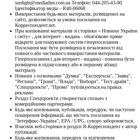
sunlight@mediadim.com.ua
Телефон: 044-205-43-00
Ідентифікатор медіа – R40-06068
Використання будь-яких матеріалів, розміщених на
сайті, дозволяється за умови посилання на
Корреспондент.net.
При копіюванні матеріалів зі сторінки « Новини України
і світу» , для інтернет - видань - обов'язкове пряме
відкрите для пошукових систем гіперпосилання .
Посилання має бути розміщена в незалежності від
повного або часткового використання матеріалів.
Гіперпосилання ( для інтернет - видань) - повинна бути
розміщена в підзаголовку або в першому абзаці
матеріалу.
Новини з позначками "Думка", "Експертиза", "Заява",
"Регіони", "Гроші", "Влада", "Вибори", "Тест-драйв",
"Спецпроекти", "Промо" публікуються на правах
реклами.
Розділ Спецпроекти створюється спільно з
комерційними партнерами.
Будь яке копіювання, публікація, передрук, чи наступне
поширення інформації, що містить посилання на
"Інтерфакс-Україна", EPA / UPG, суворо забороняється.
Власник веб-сторінки в розділі Я-Корреспондент є автор
публікації.
Будь-яке копіювання, передрук та відтворення