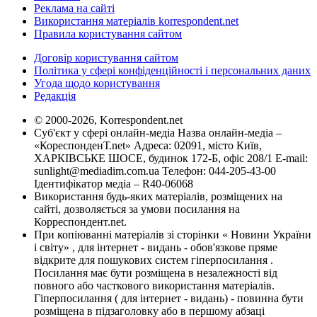
Реклама на сайті
Використання матеріалів korrespondent.net
Правила користування сайтом
Договір користування сайтом
Політика у сфері конфіденційності і персональних даних
Угода щодо користування
Редакція
© 2000-2026, Korrespondent.net
Суб'єкт у сфері онлайн-медіа Назва онлайн-медіа –
«КореспонденТ.net» Адреса: 02091, місто Київ,
ХАРКІВСЬКЕ ШОСЕ, будинок 172-Б, офіс 208/1 E-mail:
sunlight@mediadim.com.ua
Телефон: 044-205-43-00
Ідентифікатор медіа – R40-06068
Використання будь-яких матеріалів, розміщених на
сайті, дозволяється за умови посилання на
Корреспондент.net.
При копіюванні матеріалів зі сторінки « Новини України
і світу» , для інтернет - видань - обов'язкове пряме
відкрите для пошукових систем гіперпосилання .
Посилання має бути розміщена в незалежності від
повного або часткового використання матеріалів.
Гіперпосилання ( для інтернет - видань) - повинна бути
розміщена в підзаголовку або в першому абзаці