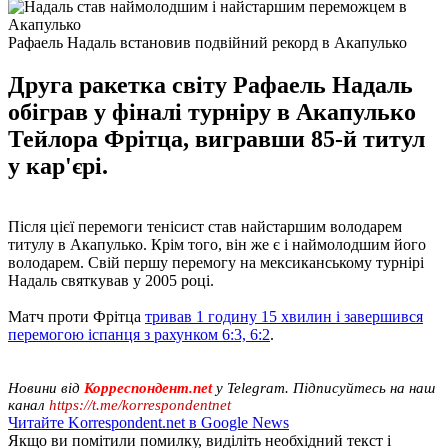
Рафаель Надаль встановив подвійний рекорд в Акапулько
Друга ракетка світу Рафаель Надаль
обіграв у фіналі турніру в Акапулько
Тейлора Фрітца, вигравши 85-й титул
у кар'єрі.
Після цієї перемоги тенісист став найстаршим володарем
титулу в Акапулько. Крім того, він же є і наймолодшим його
володарем. Свій першу перемогу на мексиканському турнірі
Надаль святкував у 2005 році.
Матч проти Фрітца
тривав 1 годину 15 хвилин і завершився
перемогою іспанця з рахунком 6:3, 6:2
.
Новини від
Корреспондент.net
у Telegram. Підписуйтесь на наш
канал
https://t.me/korrespondentnet
Читайте Korrespondent.net в Google News
Якщо ви помітили помилку, виділіть необхідний текст і