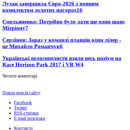
Лузан завершила Євро-2026 з повним
комплектом золотих нагород
16
Ємельяненко: Потрібно було дати ще один шанс
Мітріону
7
Сердінов: Зараз у команді плавців один лідер -
це Михайло Романчук
6
Українські велосипедисти взяли весь подіум на
Race Horizon Park 2017 і VR W
4
Читати коментарі
Повна версія сайту
Facebook
Twitter
RSS-стрічки
E-mail розсилка
Контакти