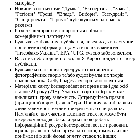
матеріалу.
Новини з позначками "Думка", "Експертиза", "Заява",
"Регіони", "Гроші", "Влада", "Вибори", "Тест-драйв",
"Спецпроекти", "Промо" публікуються на правах
реклами.
Розділ Спецпроекти створюється спільно з
комерційними партнерами.
Будь яке копіювання, публікація, передрук, чи наступне
поширення інформації, що містить посилання на
"Інтерфакс-Україна", EPA / UPG, суворо забороняється.
Власник веб-сторінки в розділі Я-Корреспондент є автор
публікації.
Будь-яке копіювання, передрук та відтворення
фотографічних творів та/або аудіовізуальних творів
правовласника Getty Images - суворо забороняється.
Матеріали сайту korrespondent.net призначені для осіб
старше 21 року (21+). Участь в азартних іграх може
викликати ігрову залежність. Дотримуйтесь правил
(принципів) відповідальної гри. При виявленні перших
ознак залежності негайно зверніться до спеціаліста.
Пам'ятайте, що участь в азартних іграх не може бути
джерелом доходів або альтернативою роботі.
Інформаційний ресурс korrespondent.net не проводить
ігри на реальні та/або віртуальні гроші, також сайт не
приймає ні в якій формі оплату ставок та інших