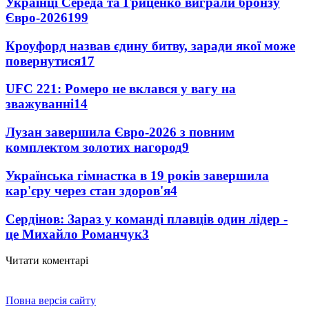
Українці Середа та Гриценко виграли бронзу
Євро-2026
199
Кроуфорд назвав єдину битву, заради якої може
повернутися
17
UFC 221: Ромеро не вклався у вагу на
зважуванні
14
Лузан завершила Євро-2026 з повним
комплектом золотих нагород
9
Українська гімнастка в 19 років завершила
кар'єру через стан здоров'я
4
Сердінов: Зараз у команді плавців один лідер -
це Михайло Романчук
3
Читати коментарі
Повна версія сайту