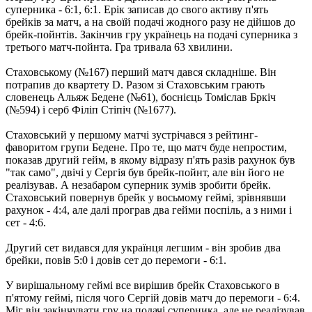
суперника - 6:1, 6:1. Ерік записав до свого активу п'ять
брейків за матч, а на своїй подачі жодного разу не дійшов до
брейк-пойнтів. Закінчив гру українець на подачі суперника з
третього матч-пойнта. Гра тривала 63 хвилини.
Стаховському (№167) перший матч дався складніше. Він
потрапив до квартету D. Разом зі Стаховським грають
словенець Альяж Бедене (№61), боснієць Томіслав Бркіч
(№594) і серб Філіп Стіпіч (№1677).
Стаховський у першому матчі зустрічався з рейтинг-
фаворитом групи Бедене. Про те, що матч буде непростим,
показав другий гейм, в якому відразу п'ять разів рахунок був
"так само", двічі у Сергія був брейк-пойнт, але він його не
реалізував. А незабаром суперник зумів зробити брейк.
Стаховський повернув брейк у восьмому геймі, зрівнявши
рахунок - 4:4, але далі програв два гейми поспіль, а з ними і
сет - 4:6.
Другий сет видався для українця легшим - він зробив два
брейки, повів 5:0 і довів сет до перемоги - 6:1.
У вирішальному геймі все вирішив брейк Стаховського в
п'ятому геймі, після чого Сергій довів матч до перемоги - 6:4.
Міг він закінчувати гру на подачі суперника, але не реалізував