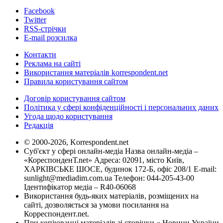
Facebook
Twitter
RSS-стрічки
E-mail розсилка
Контакти
Реклама на сайті
Використання матеріалів korrespondent.net
Правила користування сайтом
Договір користування сайтом
Політика у сфері конфіденційності і персональних даних
Угода щодо користування
Редакція
© 2000-2026, Korrespondent.net
Суб'єкт у сфері онлайн-медіа Назва онлайн-медіа –
«КореспонденТ.net» Адреса: 02091, місто Київ,
ХАРКІВСЬКЕ ШОСЕ, будинок 172-Б, офіс 208/1 E-mail:
sunlight@mediadim.com.ua
Телефон: 044-205-43-00
Ідентифікатор медіа – R40-06068
Використання будь-яких матеріалів, розміщених на
сайті, дозволяється за умови посилання на
Корреспондент.net.
При копіюванні матеріалів зі сторінки « Новини України