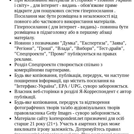
і світу» , для інтернет - видань - обов'язкове пряме
відкрите для пошукових систем гіперпосилання .
Посилання має бути розміщена в незалежності від
повного або часткового використання матеріалів.
Гіперпосилання ( для інтернет - видань) - повинна бути
розміщена в підзаголовку або в першому абзаці
матеріалу.
Новини з позначками "Думка", "Експертиза", "Заява",
"Регіони", "Гроші", "Влада", "Вибори", "Тест-драйв",
"Спецпроекти", "Промо" публікуються на правах
реклами.
Розділ Спецпроекти створюється спільно з
комерційними партнерами.
Будь яке копіювання, публікація, передрук, чи наступне
поширення інформації, що містить посилання на
"Інтерфакс-Україна", EPA / UPG, суворо забороняється.
Власник веб-сторінки в розділі Я-Корреспондент є автор
публікації.
Будь-яке копіювання, передрук та відтворення
фотографічних творів та/або аудіовізуальних творів
правовласника Getty Images - суворо забороняється.
Матеріали сайту korrespondent.net призначені для осіб
старше 21 року (21+). Участь в азартних іграх може
викликати ігрову залежність. Дотримуйтесь правил