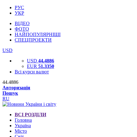
РУС
УКР
ВІДЕО
ФОТО
НАЙПОПУЛЯРНІШІ
СПЕЦПРОЕКТИ
USD
USD
44.4886
EUR
51.3350
Всі курси валют
44.4886
Авторизація
Пошук
RU
ВСІ РОЗДІЛИ
Головна
Україна
Місто
Світ