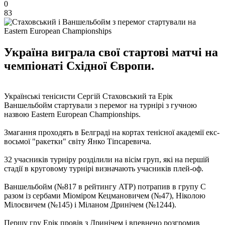
0
83
Україна виграла свої стартові матчі на
чемпіонаті Східної Європи.
Українські тенісисти Сергій Стаховський та Ерік
Ваншельбойм стартували з перемог на турнірі з гучною
назвою Eastern European Championships.
Змагання проходять в Белграді на кортах тенісної академії екс-
восьмої "ракетки" світу Янко Тіпсаревича.
32 учасників турніру розділили на вісім груп, які на першій
стадії в круговому турнірі визначають учасників плей-оф.
Ваншельбойм (№817 в рейтингу ATP) потрапив в групу С
разом із сербами Міоміром Кецмановичем (№47), Ніколою
Мілоєвичем (№145) і Міланом Дринічем (№1244).
Першу гру Ерік провів з Дринічем і впевнено розгромив