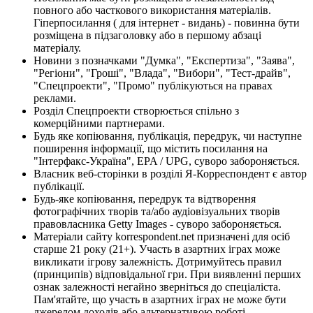
повного або часткового використання матеріалів.
Гіперпосилання ( для інтернет - видань) - повинна бути
розміщена в підзаголовку або в першому абзаці
матеріалу.
Новини з позначками "Думка", "Експертиза", "Заява",
"Регіони", "Гроші", "Влада", "Вибори", "Тест-драйв",
"Спецпроекти", "Промо" публікуються на правах
реклами.
Розділ Спецпроекти створюється спільно з
комерційними партнерами.
Будь яке копіювання, публікація, передрук, чи наступне
поширення інформації, що містить посилання на
"Інтерфакс-Україна", EPA / UPG, суворо забороняється.
Власник веб-сторінки в розділі Я-Корреспондент є автор
публікації.
Будь-яке копіювання, передрук та відтворення
фотографічних творів та/або аудіовізуальних творів
правовласника Getty Images - суворо забороняється.
Матеріали сайту korrespondent.net призначені для осіб
старше 21 року (21+). Участь в азартних іграх може
викликати ігрову залежність. Дотримуйтесь правил
(принципів) відповідальної гри. При виявленні перших
ознак залежності негайно зверніться до спеціаліста.
Пам'ятайте, що участь в азартних іграх не може бути
джерелом доходів або альтернативою роботі.