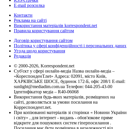
RSS-стрічки
E-mail розсилка
Контакти
Реклама на сайті
Використання матеріалів korrespondent.net
Правила користування сайтом
Договір користування сайтом
Політика у сфері конфіденційності і персональних даних
Угода щодо користування
Редакція
© 2000-2026, Korrespondent.net
Суб'єкт у сфері онлайн-медіа Назва онлайн-медіа –
«КореспонденТ.net» Адреса: 02091, місто Київ,
ХАРКІВСЬКЕ ШОСЕ, будинок 172-Б, офіс 208/1 E-mail:
sunlight@mediadim.com.ua
Телефон: 044-205-43-00
Ідентифікатор медіа – R40-06068
Використання будь-яких матеріалів, розміщених на
сайті, дозволяється за умови посилання на
Корреспондент.net.
При копіюванні матеріалів зі сторінки « Новини України
і світу» , для інтернет - видань - обов'язкове пряме
відкрите для пошукових систем гіперпосилання .
Посилання має бути розміщена в незалежності від