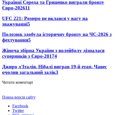
Українці Середа та Гриценко виграли бронзу
Євро-2026
11
UFC 221: Ромеро не вклався у вагу на
зважуванні
5
Полозюк здобула історичну бронзу на ЧС-2026 з
фехтування
5
Жіноча збірна України з волейболу дізналася
суперників з Євро-2017
4
Джиро д'Італія. Нібалі виграв 19-й етап, Чавес
очолив загальний залік
3
Читати коментарі
Повна версія сайту
Facebook
Twitter