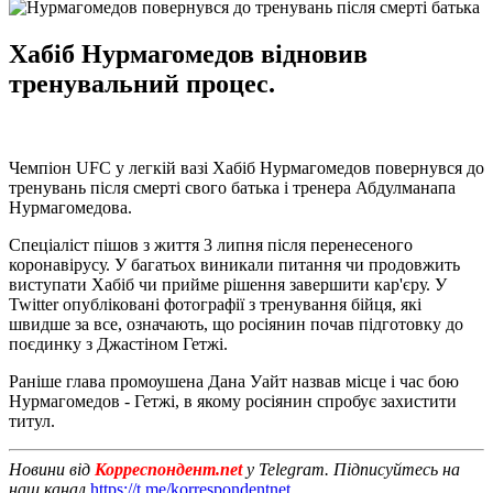
Хабіб Нурмагомедов відновив
тренувальний процес.
Чемпіон UFC у легкій вазі Хабіб Нурмагомедов повернувся до
тренувань після смерті свого батька і тренера Абдулманапа
Нурмагомедова.
Спеціаліст пішов з життя 3 липня після перенесеного
коронавірусу. У багатьох виникали питання чи продовжить
виступати Хабіб чи прийме рішення завершити кар'єру. У
Twitter опубліковані фотографії з тренування бійця, які
швидше за все, означають, що росіянин почав підготовку до
поєдинку з Джастіном Гетжі.
Раніше глава промоушена Дана Уайт назвав місце і час бою
Нурмагомедов - Гетжі, в якому росіянин спробує захистити
титул.
Новини від
Корреспондент.net
у Telegram. Підписуйтесь на
наш канал
https://t.me/korrespondentnet