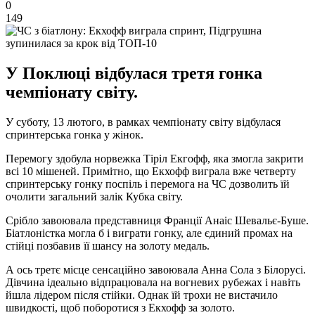
0
149
У Поклюці відбулася третя гонка
чемпіонату світу.
У суботу, 13 лютого, в рамках чемпіонату світу відбулася
спринтерська гонка у жінок.
Перемогу здобула норвежка Тіріл Екгофф, яка змогла закрити
всі 10 мішеней. Примітно, що Екхофф виграла вже четверту
спринтерську гонку поспіль і перемога на ЧС дозволить їй
очолити загальний залік Кубка світу.
Срібло завоювала представниця Франції Анаіс Шевальє-Буше.
Біатлоністка могла б і виграти гонку, але єдиний промах на
стійці позбавив її шансу на золоту медаль.
А ось третє місце сенсаційно завоювала Анна Сола з Білорусі.
Дівчина ідеально відпрацювала на вогневих рубежах і навіть
йшла лідером після стійки. Однак їй трохи не вистачило
швидкості, щоб поборотися з Екхофф за золото.