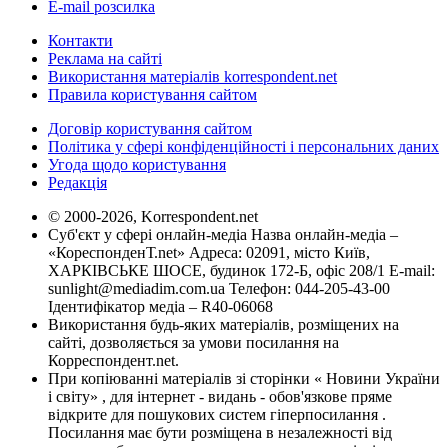
E-mail розсилка
Контакти
Реклама на сайті
Використання матеріалів korrespondent.net
Правила користування сайтом
Договір користування сайтом
Політика у сфері конфіденційності і персональних даних
Угода щодо користування
Редакція
© 2000-2026, Korrespondent.net
Суб'єкт у сфері онлайн-медіа Назва онлайн-медіа –
«КореспонденТ.net» Адреса: 02091, місто Київ,
ХАРКІВСЬКЕ ШОСЕ, будинок 172-Б, офіс 208/1 E-mail:
sunlight@mediadim.com.ua
Телефон: 044-205-43-00
Ідентифікатор медіа – R40-06068
Використання будь-яких матеріалів, розміщених на
сайті, дозволяється за умови посилання на
Корреспондент.net.
При копіюванні матеріалів зі сторінки « Новини України
і світу» , для інтернет - видань - обов'язкове пряме
відкрите для пошукових систем гіперпосилання .
Посилання має бути розміщена в незалежності від