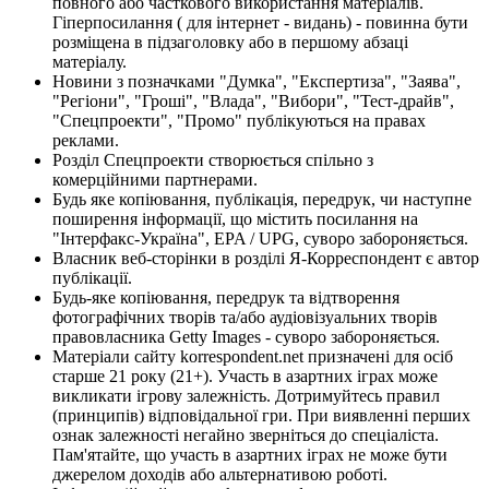
повного або часткового використання матеріалів.
Гіперпосилання ( для інтернет - видань) - повинна бути
розміщена в підзаголовку або в першому абзаці
матеріалу.
Новини з позначками "Думка", "Експертиза", "Заява",
"Регіони", "Гроші", "Влада", "Вибори", "Тест-драйв",
"Спецпроекти", "Промо" публікуються на правах
реклами.
Розділ Спецпроекти створюється спільно з
комерційними партнерами.
Будь яке копіювання, публікація, передрук, чи наступне
поширення інформації, що містить посилання на
"Інтерфакс-Україна", EPA / UPG, суворо забороняється.
Власник веб-сторінки в розділі Я-Корреспондент є автор
публікації.
Будь-яке копіювання, передрук та відтворення
фотографічних творів та/або аудіовізуальних творів
правовласника Getty Images - суворо забороняється.
Матеріали сайту korrespondent.net призначені для осіб
старше 21 року (21+). Участь в азартних іграх може
викликати ігрову залежність. Дотримуйтесь правил
(принципів) відповідальної гри. При виявленні перших
ознак залежності негайно зверніться до спеціаліста.
Пам'ятайте, що участь в азартних іграх не може бути
джерелом доходів або альтернативою роботі.