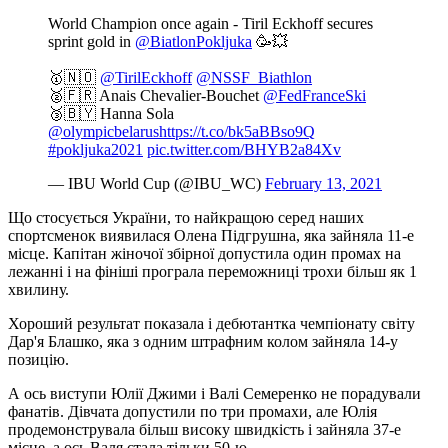
World Champion once again - Tiril Eckhoff secures
sprint gold in
@BiatlonPokljuka
🥳💥
🥇🇳🇴
@TirilEckhoff
@NSSF_Biathlon
🥈🇫🇷 Anais Chevalier-Bouchet
@FedFranceSki
🥉🇧🇾 Hanna Sola
@olympicbelarus
https://t.co/bk5aBBso9Q
#pokljuka2021
pic.twitter.com/BHYB2a84Xv
— IBU World Cup (@IBU_WC)
February 13, 2021
Що стосується України, то найкращою серед наших
спортсменок виявилася Олена Підгрушна, яка зайняла 11-е
місце. Капітан жіночої збірної допустила один промах на
лежанні і на фініші програла переможниці трохи більш як 1
хвилину.
Хороший результат показала і дебютантка чемпіонату світу
Дар'я Блашко, яка з одним штрафним колом зайняла 14-у
позицію.
А ось виступи Юлії Джими і Валі Семеренко не порадували
фанатів. Дівчата допустили по три промахи, але Юлія
продемонструвала більш високу швидкість і зайняла 37-е
місце, а ось Валя стала тільки 50-ю.