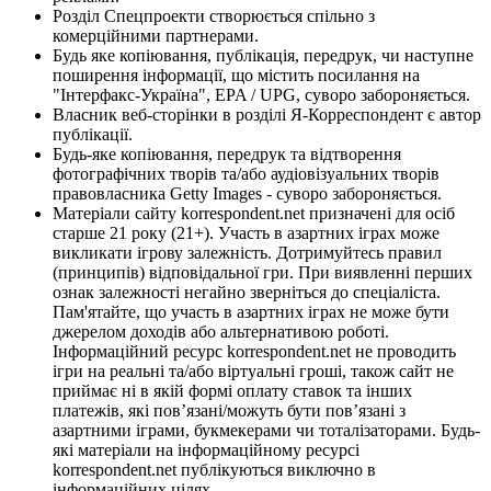
Розділ Спецпроекти створюється спільно з
комерційними партнерами.
Будь яке копіювання, публікація, передрук, чи наступне
поширення інформації, що містить посилання на
"Інтерфакс-Україна", EPA / UPG, суворо забороняється.
Власник веб-сторінки в розділі Я-Корреспондент є автор
публікації.
Будь-яке копіювання, передрук та відтворення
фотографічних творів та/або аудіовізуальних творів
правовласника Getty Images - суворо забороняється.
Матеріали сайту korrespondent.net призначені для осіб
старше 21 року (21+). Участь в азартних іграх може
викликати ігрову залежність. Дотримуйтесь правил
(принципів) відповідальної гри. При виявленні перших
ознак залежності негайно зверніться до спеціаліста.
Пам'ятайте, що участь в азартних іграх не може бути
джерелом доходів або альтернативою роботі.
Інформаційний ресурс korrespondent.net не проводить
ігри на реальні та/або віртуальні гроші, також сайт не
приймає ні в якій формі оплату ставок та інших
платежів, які пов’язані/можуть бути пов’язані з
азартними іграми, букмекерами чи тоталізаторами. Будь-
які матеріали на інформаційному ресурсі
korrespondent.net публікуються виключно в
інформаційних цілях.