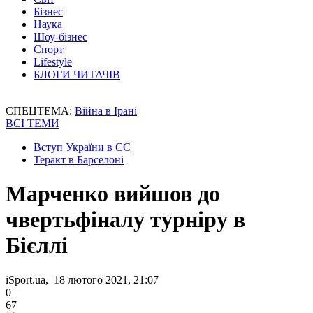
Бізнес
Наука
Шоу-бізнес
Спорт
Lifestyle
БЛОГИ ЧИТАЧІВ
СПЕЦТЕМА:
Війна в Ірані
ВСІ ТЕМИ
Вступ України в ЄС
Теракт в Барселоні
Марченко вийшов до
чвертьфіналу турніру в
Бієллі
iSport.ua, 18 лютого 2021, 21:07
0
67