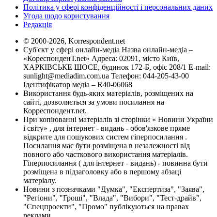
Політика у сфері конфіденційності і персональних даних
Угода щодо користування
Редакція
© 2000-2026, Korrespondent.net
Суб'єкт у сфері онлайн-медіа Назва онлайн-медіа –
«КореспонденТ.net» Адреса: 02091, місто Київ,
ХАРКІВСЬКЕ ШОСЕ, будинок 172-Б, офіс 208/1 E-mail:
sunlight@mediadim.com.ua
Телефон: 044-205-43-00
Ідентифікатор медіа – R40-06068
Використання будь-яких матеріалів, розміщених на
сайті, дозволяється за умови посилання на
Корреспондент.net.
При копіюванні матеріалів зі сторінки « Новини України
і світу» , для інтернет - видань - обов'язкове пряме
відкрите для пошукових систем гіперпосилання .
Посилання має бути розміщена в незалежності від
повного або часткового використання матеріалів.
Гіперпосилання ( для інтернет - видань) - повинна бути
розміщена в підзаголовку або в першому абзаці
матеріалу.
Новини з позначками "Думка", "Експертиза", "Заява",
"Регіони", "Гроші", "Влада", "Вибори", "Тест-драйв",
"Спецпроекти", "Промо" публікуються на правах
реклами.