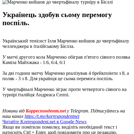
Українець здобув сьому перемогу
поспіль.
Український тенісист Ілля Марченко вийшов до чвертьфіналу
челленджера в італійському Бієлла.
У матчі другого кола Марченко обіграв п'ятого сіяного поляка
Каміла Майхжака - 1:6, 6:4, 6:1
За дві години матчу Марченко реалізував 4 брейкпоінти з 8, а
поляк - 3 з 8. Для українця це сьома перемога поспіль.
У чвертьфіналі Марченко зіграє проти четвертого сіяного на
турнірі італійця Андреаса Сеппі.
Новини від
Корреспондент.net
у Telegram. Підписуйтесь на
наш канал
https://t.me/korrespondentnet
Читайте Korrespondent.net в Google News
Якщо ви помітили помилку, виділіть необхідний текст і
натисніть Ctrl + Enter, щоб повідомити про це редакцію.