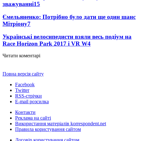
зважуванні
15
Ємельяненко: Потрібно було дати ще один шанс
Мітріону
7
Українські велосипедисти взяли весь подіум на
Race Horizon Park 2017 і VR W
4
Читати коментарі
Повна версія сайту
Facebook
Twitter
RSS-стрічки
E-mail розсилка
Контакти
Реклама на сайті
Використання матеріалів korrespondent.net
Правила користування сайтом
Договір користування сайтом