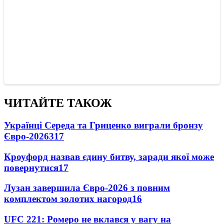
ЧИТАЙТЕ ТАКОЖ
Українці Середа та Гриценко виграли бронзу
Євро-2026
317
Кроуфорд назвав єдину битву, заради якої може
повернутися
17
Лузан завершила Євро-2026 з повним
комплектом золотих нагород
16
UFC 221: Ромеро не вклався у вагу на